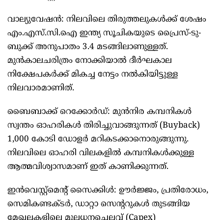
വാല്യുവേഷൻ: നിലവിലെ തിരുത്തലുകൾക്ക് ശേഷം
എം.എസ്.സി.ഐ ഇന്ത്യ സൂചികയുടെ പ്രൈസ്-ടു-
ബുക്ക് അനുപാതം 3.4 മടങ്ങിലാണുള്ളത്.
മുൻകാലചരിത്രം നോക്കിയാൽ ദീർഘകാല
നിക്ഷേപകർക്ക് മികച്ച നേട്ടം നൽകിയിട്ടുള്ള
നിലവാരമാണിത്.
ബൈബാക്ക് റെക്കോർഡ്: മുൻനിര കമ്പനികൾ
സ്വന്തം ഓഹരികൾ തിരിച്ചുവാങ്ങുന്നത് (Buyback)
1,000 കോടി ഡോളർ മറികടക്കാനൊരുങ്ങുന്നു.
നിലവിലെ ഓഹരി വിലകളിൽ കമ്പനികൾക്കുള്ള
ആത്മവിശ്വാസമാണ് ഇത് കാണിക്കുന്നത്.
ഇൻവെസ്റ്റ്മെന്റ് സൈക്കിൾ: ഊർജ്ജം, പ്രതിരോധം,
സെമികണ്ടക്ടർ, ഡാറ്റാ സെന്ററുകൾ തുടങ്ങിയ
മേഖലകളിലെ മൂലധനച്ചെലവ് (Capex)