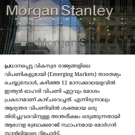
പ്ര
ധാനപ്പെട്ട വികസ്വര രാജ്യങ്ങളിലെ
വിപണികളുമായി (Emerging Markets) താരതമ്യം
ചെയ്യുമ്പോൾ, കഴിഞ്ഞ 12 മാസക്കാലയളവിൽ
ഇന്ത്യൻ ഓഹരി വിപണി ഏറ്റവും മോശം
പ്രകടനമാണ് കാഴ്ചവെച്ചത്. എന്നിരുന്നാലും
ആഭ്യന്തര വിപണിയിൽ ശക്തമായ ഒരു
തിരിച്ചുവരവിനുള്ള അന്തരീക്ഷം ഒരുങ്ങുന്നതായി
ആഗോള ബ്രോക്കറേജ് സ്ഥാപനമായ മോർഗൻ
സ്റ്റാൻലിയുടെ റിപ്പോർട്ട്.