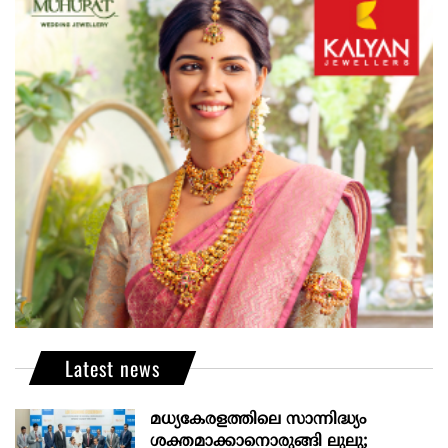
Latest news
മധ്യകേരളത്തിലെ സാന്നിദ്ധ്യം
ശക്തമാക്കാനൊരുങ്ങി ലുലു;