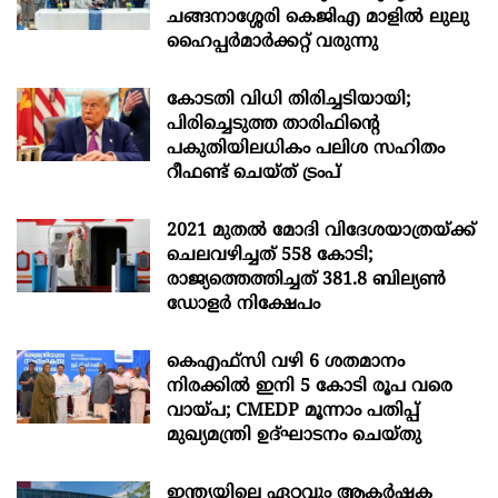
ചങ്ങനാശ്ശേരി കെജിഎ മാളിൽ ലുലു
ഹൈപ്പർമാർക്കറ്റ് വരുന്നു
കോടതി വിധി തിരിച്ചടിയായി;
പിരിച്ചെടുത്ത താരിഫിന്‍റെ
പകുതിയിലധികം പലിശ സഹിതം
റീഫണ്ട് ചെയ്ത് ട്രംപ്
2021 മുതൽ മോദി വിദേശയാത്രയ്ക്ക്
ചെലവഴിച്ചത് 558 കോടി;
രാജ്യത്തെത്തിച്ചത് 381.8 ബില്യൺ
ഡോളർ നിക്ഷേപം
കെഎഫ്സി വഴി 6 ശതമാനം
നിരക്കിൽ ഇനി 5 കോടി രൂപ വരെ
വായ്പ; CMEDP മൂന്നാം പതിപ്പ്
മുഖ്യമന്ത്രി ഉദ്ഘാടനം ചെയ്തു
ഇന്ത്യയിലെ ഏറ്റവും ആകര്‍ഷക