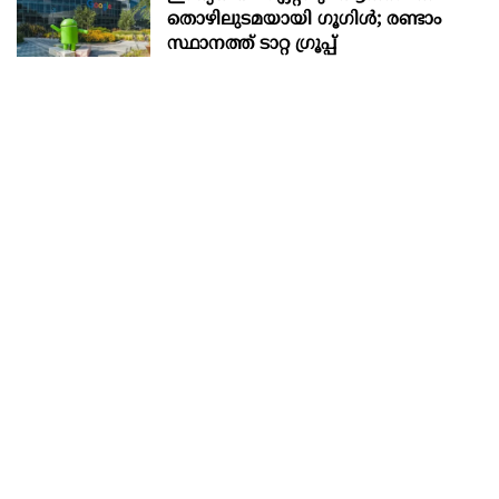
തൊഴിലുടമയായി ഗൂഗിള്‍; രണ്ടാം
സ്ഥാനത്ത് ടാറ്റ ഗ്രൂപ്പ്