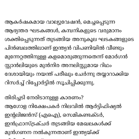
ആകർഷകമായ വാല്യുവേഷൻ, മെച്ചപ്പെടുന്ന
ആഭ്യന്തര ഘടകങ്ങൾ, കമ്പനികളുടെ വരുമാനം
ശക്തിപ്പെടുന്നത് തുടങ്ങിയ അനുകൂല ഘടകങ്ങളുടെ
പിൻബലത്തിലാണ് ഇന്ത്യൻ വിപണിയിൽ വീണ്ടും
മുന്നേറ്റത്തിനുള്ള കളമൊരുങ്ങുന്നതെന്ന് മോ‌ർഗൻ
സ്റ്റാൻലിയുടെ മുൻനിര അനലിസ്റ്റുമായ റിഥം
ദേശായിയും നയന്ത് പരീഖും ചേർന്നു തയ്യാറാക്കിയ
റിസർച്ച് റിപ്പോർട്ടിൽ സൂചിപ്പിക്കുന്നു.
തിരിച്ചടി നേരിടാനുള്ള കാരണം?
ആഗോള നിക്ഷേപകർ നിലവിൽ ആർട്ടിഫിഷ്യൽ
ഇന്റലിജൻസ് (എഐ), സെമികണ്ടക്ടർ,
ഇൻഫ്രാസ്ട്രക്ചർ തുടങ്ങിയ മേഖലകൾക്ക്
മുൻഗണന നൽകുന്നതാണ് ഇന്ത്യയ്ക്ക്