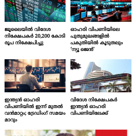
ജൂലൈയില്‍ വിദേശ
ഓഹരി വിപണിയിലെ
നിക്ഷേപകര്‍ 20,200 കോടി
പുതുമുഖങ്ങളിൽ
രൂപ നിക്ഷേപിച്ചു
പകുതിയിൽ കൂടുതലും
‘ന്യൂ ജെൻ’
ഇന്ത്യൻ ഓഹരി
വിദേശ നിക്ഷേപകര്‍
വിപണിയിൽ ഇന്ന് മുതൽ
ഇന്ത്യൻ ഓഹരി
വൻമാറ്റം; ട്രേഡിംഗ് സമയം
വിപണിയിലേക്ക്
മാറും