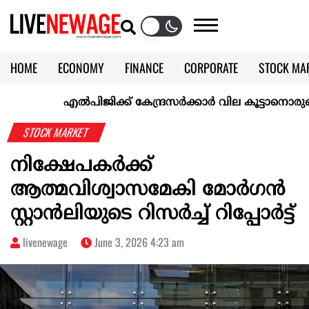
HOME
ECONOMY
FINANCE
CORPORATE
STOCK MA
CALENDAR
KERALA @70
എല്‍പിജിക്ക് കേന്ദ്രസർക്കാർ വില കൂട്ടാനൊരുങ്ങുന്നുവെന
STOCK MARKET
നിക്ഷേപകർക്ക്
ആത്മവിശ്വാസമേകി മോർഗൻ
സ്റ്റാൻലിയുടെ റിസർച്ച് റിപ്പോർട്ട്
livenewage
June 3, 2026 4:23 am