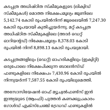
കടപ്പത്ര അധിഷ്ഠിത സ്കീമുകളുടെ (ലിക്വിഡ്
സ്കീമുകൾ) മൊത്ത നിക്ഷേപമൂല്യം ജൂണിലെ
5,142.74 കോടി രൂപയിൽനിന്ന് ജൂലൈയിൽ 7,247.30
കോടി രൂപയായി കുതിച്ചുയർന്നു. മറ്റ് കടപ്പത്ര
അധിഷ്ഠിത സ്കീമുകളിലെ (അദർ ഡെറ്റ്
ഓറിയന്റഡ്) നിക്ഷേപമൂല്യം 8,378.03 കോടി
രൂപയിൽ നിന്ന് 8,898.13 കോടി രൂപയുമായി.
കടപ്പത്രങ്ങളിലും (ഡെറ്റ്) ഓഹരികളിലും (ഇക്വിറ്റി)
ഒരുപോലെ നിക്ഷേപിക്കുന്ന ബാലൻസ്ഡ്
ഫണ്ടുകളിലെ നിക്ഷേപം 7,430.96 കോടി രൂപയിൽ
നിന്നുയർന്ന് 7,587.55 കോടി രൂപയിലുമെത്തി.
അസോസിയേഷൻ ഓഫ് മ്യൂച്വൽഫണ്ട്സ് ഇൻ
ഇന്ത്യയുടെ (ആംഫി) പുത്തൻ കണക്കുപ്രകാരം
ഗോൾഡ് എക്സ്ചേഞ്ച് ട്രേഡഡ് ഫണ്ടുകളിൽ