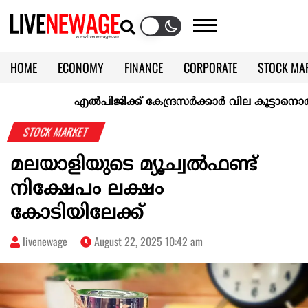
HOME
ECONOMY
FINANCE
CORPORATE
STOCK MA
CALENDAR
KERALA @70
എല്‍പിജിക്ക് കേന്ദ്രസർക്കാർ വില കൂട്ടാനൊരുങ്ങുന്നുവ
STOCK MARKET
മലയാളിയുടെ മ്യൂച്വൽഫണ്ട്
നിക്ഷേപം ലക്ഷം
കോടിയിലേക്ക്
livenewage
August 22, 2025 10:42 am