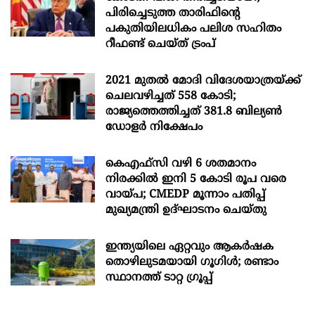
പിരിച്ചെടുത്ത താരിഫിന്‍റെ
പകുതിയിലധികം പലിശ സഹിതം
റീഫണ്ട് ചെയ്ത് ട്രംപ്
2021 മുതൽ മോദി വിദേശയാത്രയ്ക്ക്
ചെലവഴിച്ചത് 558 കോടി;
രാജ്യത്തെത്തിച്ചത് 381.8 ബില്യൺ
ഡോളർ നിക്ഷേപം
കെഎഫ്സി വഴി 6 ശതമാനം
നിരക്കിൽ ഇനി 5 കോടി രൂപ വരെ
വായ്പ; CMEDP മൂന്നാം പതിപ്പ്
മുഖ്യമന്ത്രി ഉദ്ഘാടനം ചെയ്തു
ഇന്ത്യയിലെ ഏറ്റവും ആകര്‍ഷക
തൊഴിലുടമയായി ഗൂഗിള്‍; രണ്ടാം
സ്ഥാനത്ത് ടാറ്റ ഗ്രൂപ്പ്