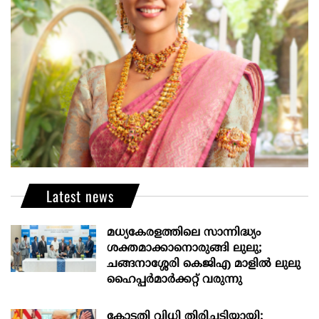
Latest news
മധ്യകേരളത്തിലെ സാന്നിദ്ധ്യം
ശക്തമാക്കാനൊരുങ്ങി ലുലു;
ചങ്ങനാശ്ശേരി കെജിഎ മാളിൽ ലുലു
ഹൈപ്പർമാർക്കറ്റ് വരുന്നു
കോടതി വിധി തിരിച്ചടിയായി;