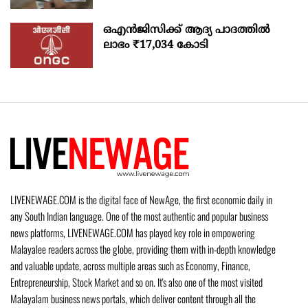
ഒഎന്‍ജിസിക്ക് ആദ്യ പാദത്തില്‍
ലാഭം ₹17,034 കോടി
LIVENEWAGE.COM is the digital face of NewAge, the first economic daily in
any South Indian language. One of the most authentic and popular business
news platforms, LIVENEWAGE.COM has played key role in empowering
Malayalee readers across the globe, providing them with in-depth knowledge
and valuable update, across multiple areas such as Economy, Finance,
Entrepreneurship, Stock Market and so on. It's also one of the most visited
Malayalam business news portals, which deliver content through all the