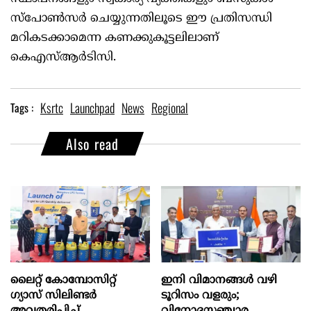
സ്പോൺസർ ചെയ്യുന്നതിലൂടെ ഈ പ്രതിസന്ധി
മറികടക്കാമെന്ന കണക്കുകൂട്ടലിലാണ്
കെഎസ്ആർടിസി.
Ksrtc
Launchpad
News
Regional
Tags :
Also read
ലൈറ്റ് കോമ്പോസിറ്റ്
ഇനി വിമാനങ്ങള്‍ വഴി
ഗ്യാസ് സിലിണ്ടർ
ടൂറിസം വളരും;