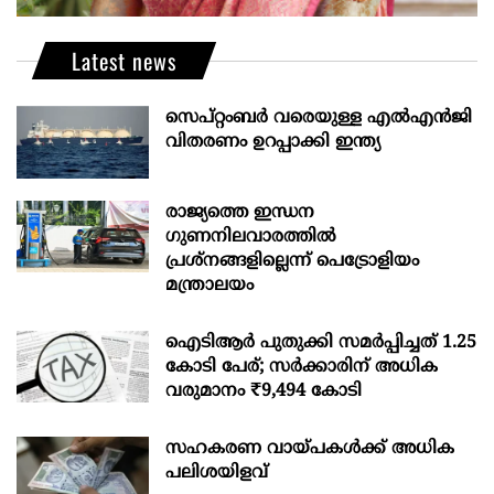
Latest news
സെപ്റ്റംബർ വരെയുള്ള എൽഎൻജി
വിതരണം ഉറപ്പാക്കി ഇന്ത്യ
രാജ്യത്തെ ഇന്ധന
ഗുണനിലവാരത്തില്‍
പ്രശ്‌നങ്ങളില്ലെന്ന് പെട്രോളിയം
മന്ത്രാലയം
ഐടിആര്‍ പുതുക്കി സമർപ്പിച്ചത് 1.25
കോടി പേര്; സർക്കാരിന് അധിക
വരുമാനം ₹9,494 കോടി
സഹകരണ വായ്പകള്‍ക്ക് അധിക
പലിശയിളവ്