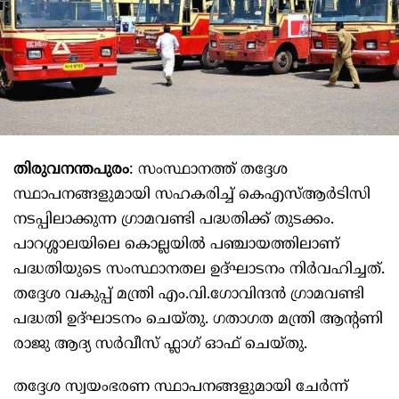
തിരുവനന്തപുരം
: സംസ്ഥാനത്ത് തദ്ദേശ
സ്ഥാപനങ്ങളുമായി സഹകരിച്ച് കെഎസ്ആർടിസി
നടപ്പിലാക്കുന്ന ​ഗ്രാമവണ്ടി പദ്ധതിക്ക് തുടക്കം.
പാറശ്ശാലയിലെ കൊല്ലയിൽ പഞ്ചായത്തിലാണ്
പദ്ധതിയുടെ സംസ്ഥാനതല ഉദ്ഘാടനം നിർവഹിച്ചത്.
തദ്ദേശ വകുപ്പ് മന്ത്രി എം.വി.ഗോവിന്ദൻ ഗ്രാമവണ്ടി
പദ്ധതി ഉദ്ഘാടനം ചെയ്തു. ഗതാഗത മന്ത്രി ആന്റണി
രാജു ആദ്യ സർവീസ് ഫ്ലാ​ഗ് ഓഫ് ചെയ്തു.
തദ്ദേശ സ്വയംഭരണ സ്ഥാപനങ്ങളുമായി ചേർന്ന്