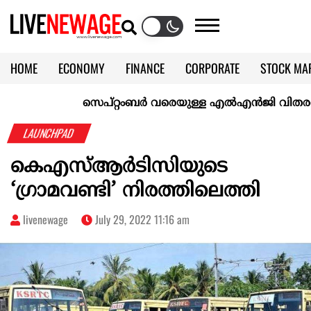
HOME
ECONOMY
FINANCE
CORPORATE
STOCK MA
CALENDAR
KERALA @70
സെപ്റ്റംബർ വരെയുള്ള എൽഎൻജി വിതരണം ഉറപ്
LAUNCHPAD
കെഎസ്ആർടിസിയുടെ
‘ഗ്രാമവണ്ടി’ നിരത്തിലെത്തി
livenewage
July 29, 2022 11:16 am