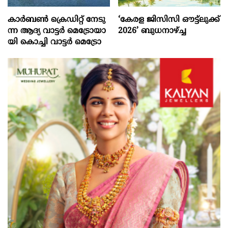
കാ​ര്‍​ബ​ണ്‍ ക്രെ​ഡി​റ്റ് നേ​ടു​
‘കേരള ജിസിസി ഔട്ട്ലുക്ക്
ന്ന ആ​ദ്യ വാ​ട്ട​ര്‍ മെ​ട്രോ​യാ​
2026’ ബുധനാഴ്ച്ച
യി കൊ​ച്ചി വാ​ട്ട​ര്‍ മെ​ട്രോ