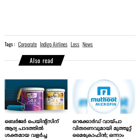
Corporate
Indigo Airlines
Loss
News
Tags :
Also read
ബെർജർ പെയിന്റ്സിന്
റെക്കോർഡ് വായ്പാ
ആദ്യ പാദത്തിൽ
വിതരണവുമായി മുത്തൂറ്റ്
ശക്തമായ വളർച്ച
മൈക്രോഫിൻ; ഒന്നാം