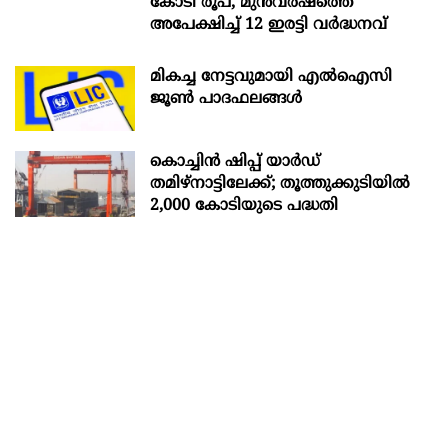
കോടി രൂപ, മുൻവർഷത്തെ
അപേക്ഷിച്ച് 12 ഇരട്ടി വർദ്ധനവ്
മികച്ച നേട്ടവുമായി എൽഐസി
ജൂൺ പാദഫലങ്ങൾ
കൊച്ചിന്‍ ഷിപ്പ് യാർഡ്
തമിഴ്നാട്ടിലേക്ക്; തൂത്തുക്കുടിയിൽ
2,000 കോടിയുടെ പദ്ധതി