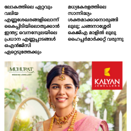
ലോകത്തിലെ ഏറ്റവും
മധ്യകേരളത്തിലെ
വലിയ
സാന്നിദ്ധ്യം
എണ്ണശേഖരങ്ങളിലൊന്ന്
ശക്തമാക്കാനൊരുങ്ങി
കൈപ്പിടിയിലൊതുക്കാന്‍
ലുലു; ചങ്ങനാശ്ശേരി
ഇന്ത്യ; വെനസ്വേലയിലെ
കെജിഎ മാളിൽ ലുലു
പ്രധാന എണ്ണപ്പാടങ്ങള്‍
ഹൈപ്പർമാർക്കറ്റ് വരുന്നു
ഒഎന്‍ജിസി
ഏറ്റെടുത്തേക്കും