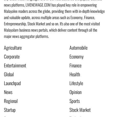
news platforms, LIVENEWAGE.COM has played key role in empowering
Malayalee readers across the globe, providing them with in-depth knowledge
and valuable update, across multiple areas such as Economy, Finance,
Entrepreneurship, Stock Market and so on. It's also one of the most visited
Malayalam business news portals, which deliver content through all the
major news aggregator platforms.
Agriculture
Automobile
Corporate
Economy
Entertainment
Finance
Global
Health
Launchpad
Lifestyle
News
Opinion
Regional
Sports
Startup
Stock Market