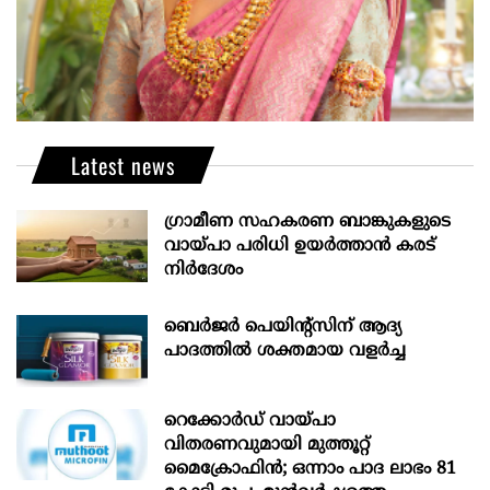
Latest news
ഗ്രാമീണ സഹകരണ ബാങ്കുകളുടെ
വായ്പാ പരിധി ഉയർത്താൻ കരട്
നിർദേശം
ബെർജർ പെയിന്റ്സിന് ആദ്യ
പാദത്തിൽ ശക്തമായ വളർച്ച
റെക്കോർഡ് വായ്പാ
വിതരണവുമായി മുത്തൂറ്റ്
മൈക്രോഫിൻ; ഒന്നാം പാദ ലാഭം 81