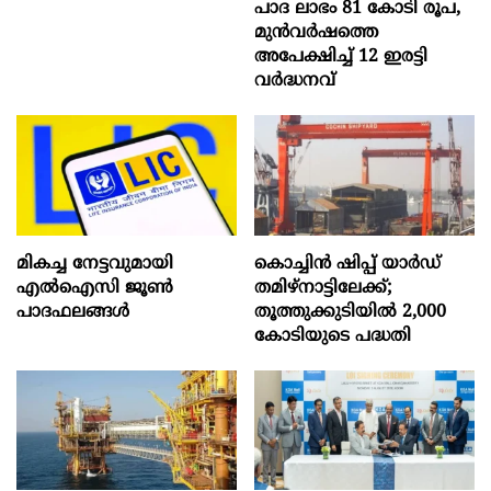
പാദ ലാഭം 81 കോടി രൂപ,
മുൻവർഷത്തെ
അപേക്ഷിച്ച് 12 ഇരട്ടി
വർദ്ധനവ്
മികച്ച നേട്ടവുമായി
കൊച്ചിന്‍ ഷിപ്പ് യാർഡ്
എൽഐസി ജൂൺ
തമിഴ്നാട്ടിലേക്ക്;
പാദഫലങ്ങൾ
തൂത്തുക്കുടിയിൽ 2,000
കോടിയുടെ പദ്ധതി