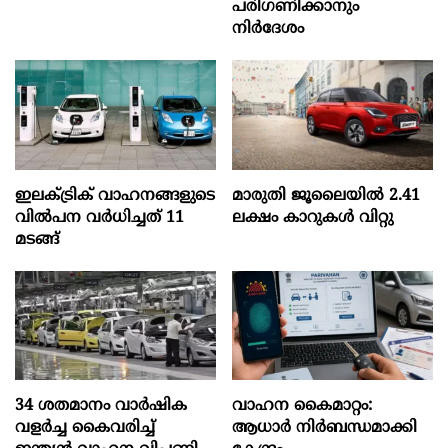
പരിഗണിക്കാനും
നിർദേശം
ഇലക്ട്രിക് വാഹനങ്ങളുടെ
മാരുതി ജൂലൈയിൽ 2.41
വിൽപന വർധിച്ചത് 11
ലക്ഷം കാറുകൾ വിറ്റു
മടങ്ങ്
34 ശതമാനം വാർഷിക
വാഹന കൈമാറ്റം:
വളർച്ച കൈവരിച്ച്
ആധാർ നിർബന്ധമാക്കി