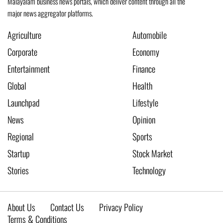
Malayalam business news portals, which deliver content through all the
major news aggregator platforms.
Agriculture
Automobile
Corporate
Economy
Entertainment
Finance
Global
Health
Launchpad
Lifestyle
News
Opinion
Regional
Sports
Startup
Stock Market
Stories
Technology
About Us
Contact Us
Privacy Policy
Terms & Conditions