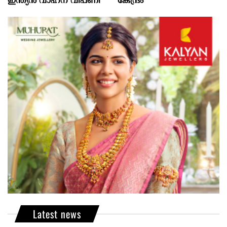
ഇന്ത്യൻ വാഹന വിപണി
കേന്ദ്രം
Latest news