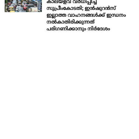
കാലയളവ് വർധിപ്പിച്ച്
സുപ്രീംകോടതി; ഇൻഷുറൻസ്
ഇല്ലാത്ത വാഹനങ്ങൾക്ക് ഇന്ധനം
നൽകാതിരിക്കുന്നത്
പരിഗണിക്കാനും നിർദേശം