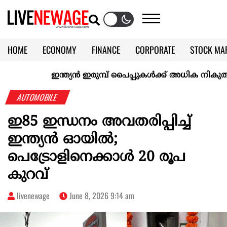
HOME
ECONOMY
FINANCE
CORPORATE
STOCK MA
CALENDAR
KERALA @70
ഇന്ത്യൻ ഇരുമ്പ് പൈപ്പുകൾക്ക് അധിക നികുതി ഏർപ
AUTOMOBILE
ഇ85 ഇന്ധനം അവതരിപ്പിച്ച്
ഇന്ത്യൻ ഓയിൽ;
പെട്രോളിനെക്കാൾ 20 രൂപ
കുറവ്
livenewage
June 8, 2026 9:14 am