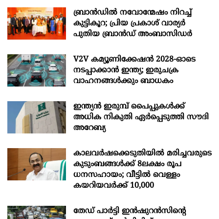
ബ്രാൻഡിൽ നവോന്മേഷം നിറച്ച്
കുട്ടികൂറ; പ്രിയ പ്രകാശ് വാര്യർ
പുതിയ ബ്രാൻഡ് അംബാസിഡർ
V2V കമ്യൂണിക്കേഷൻ 2028-ഓടെ
നടപ്പാക്കാൻ ഇന്ത്യ; ഇരുചക്ര
വാഹനങ്ങൾക്കും ബാധകം
ഇന്ത്യൻ ഇരുമ്പ് പൈപ്പുകൾക്ക്
അധിക നികുതി ഏർപ്പെടുത്തി സൗദി
അറേബ്യ
കാലവർഷക്കെടുതിയിൽ മരിച്ചവരുടെ
കുടുംബങ്ങൾക്ക് 8ലക്ഷം രൂപ
ധനസഹായം; വീട്ടിൽ വെള്ളം
കയറിയവർക്ക് 10,000
തേഡ് പാർട്ടി ഇൻഷുറൻസിന്റെ