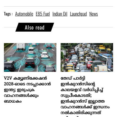
Automobile
E85 Fuel
Indian Oil
Launchpad
News
Tags :
Also read
V2V കമ്യൂണിക്കേഷൻ
തേഡ് പാർട്ടി
2028-ഓടെ നടപ്പാക്കാൻ
ഇൻഷുറൻസിന്റെ
ഇന്ത്യ; ഇരുചക്ര
കാലയളവ് വർധിപ്പിച്ച്
വാഹനങ്ങൾക്കും
സുപ്രീംകോടതി;
ബാധകം
ഇൻഷുറൻസ് ഇല്ലാത്ത
വാഹനങ്ങൾക്ക് ഇന്ധനം
നൽകാതിരിക്കുന്നത്