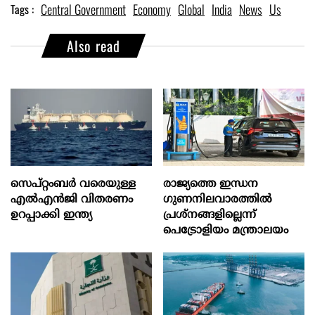
Central Government
Economy
Global
India
News
Us
Tags :
Also read
സെപ്റ്റംബർ വരെയുള്ള
രാജ്യത്തെ ഇന്ധന
എൽഎൻജി വിതരണം
ഗുണനിലവാരത്തില്‍
ഉറപ്പാക്കി ഇന്ത്യ
പ്രശ്‌നങ്ങളില്ലെന്ന്
പെട്രോളിയം മന്ത്രാലയം