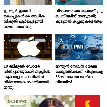
ഇന്ത്യൻ ഇരുമ്പ്
വിഴിഞ്ഞം തുറമുഖത്ത് ക്രൂ
പൈപ്പുകൾക്ക് അധിക
ചെയ്ഞ്ചിന് അനുമതി;
നികുതി ഏർപ്പെടുത്തി
കൂടുതൽ കപ്പലുകളെത്തും
സൗദി അറേബ്യ
10 ബില്യൺ ഡോളർ
ഇന്ത്യൻ സേവന മേഖല
വിൽപ്പനയുമായി ആപ്പിൾ;
മാന്ദ്യത്തിലേക്ക്; പിഎംഐ
ആഗോള വിപണിയിൽ
53 മാസത്തെ താഴ്ന്ന
നിർണായക ശക്തിയായി
നിലയില്‍
ഇന്ത്യ