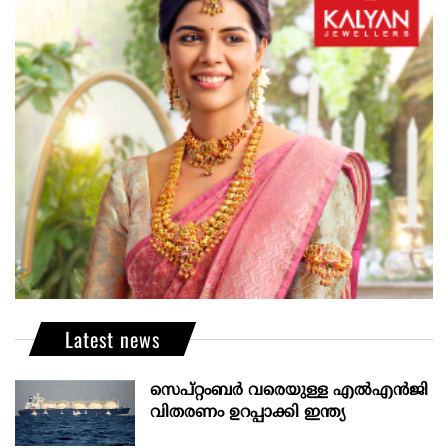
Latest news
സെപ്റ്റംബർ വരെയുള്ള എൽഎൻജി
വിതരണം ഉറപ്പാക്കി ഇന്ത്യ