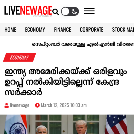
HOME
ECONOMY
FINANCE
CORPORATE
STOCK MA
CALENDAR
KERALA @70
സെപ്റ്റംബർ വരെയുള്ള എൽഎൻജി വിതരണം ഉറപ്പാക
ECONOMY
ഇന്ത്യ അമേരിക്കയ്ക്ക് ഒരിളവും
ഉറപ്പ് നൽകിയിട്ടില്ലെന്ന് കേന്ദ്ര
സർക്കാർ
livenewage
March 12, 2025 10:03 am