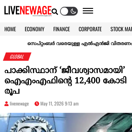
HOME
ECONOMY
FINANCE
CORPORATE
STOCK MA
CALENDAR
KERALA @70
സെപ്റ്റംബർ വരെയുള്ള എൽഎൻജി വിതരണം ഉറപ്പാക്ക
GLOBAL
പാക്കിസ്ഥാന് ‘ജീവശ്വാസമായി’
ഐഎംഎഫിന്റെ 12,400 കോടി
രൂപ
livenewage
May 11, 2026 9:13 am