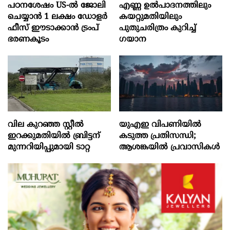
പഠനശേഷം US-ൽ ജോലി
എണ്ണ ഉൽപാദനത്തിലും
ചെയ്യാൻ 1 ലക്ഷം ഡോളർ
കയറ്റുമതിയിലും
ഫീസ് ഈടാക്കാൻ ട്രംപ്
പുതുചരിത്രം കുറിച്ച്
ഭരണകൂടം
ഗയാന
വില കുറഞ്ഞ സ്റ്റീൽ
യുഎഇ വിപണിയില്‍
ഇറക്കുമതിയിൽ ബ്രിട്ടന്
കടുത്ത പ്രതിസന്ധി;
മുന്നറിയിപ്പുമായി ടാറ്റ
ആശങ്കയില്‍ പ്രവാസികള്‍