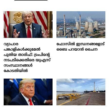
വ്യാപാര
ഫോസിൽ ഇന്ധനങ്ങളോട്
പങ്കാളികൾക്കുമേൽ
ബൈ പറയാൻ ചൈന
പുതിയ താരിഫ്: ട്രംപിന്‍റെ
നടപടിക്കെതിരെ യുഎസ്
സംസ്ഥാനങ്ങൾ
കോടതിയിൽ