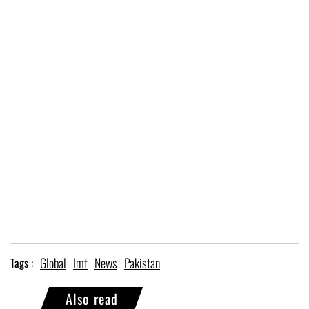
Global
Imf
News
Pakistan
Tags :
Also read