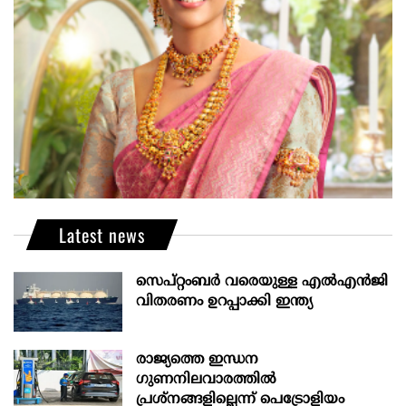
Latest news
സെപ്റ്റംബർ വരെയുള്ള എൽഎൻജി
വിതരണം ഉറപ്പാക്കി ഇന്ത്യ
രാജ്യത്തെ ഇന്ധന
ഗുണനിലവാരത്തില്‍
പ്രശ്‌നങ്ങളില്ലെന്ന് പെട്രോളിയം