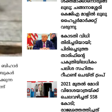
ശക്തമാക്കാനൊരുങ്ങി
ലുലു; ചങ്ങനാശ്ശേരി
കെജിഎ മാളിൽ ലുലു
ഹൈപ്പർമാർക്കറ്റ്
വരുന്നു
കോടതി വിധി
തിരിച്ചടിയായി;
പിരിച്ചെടുത്ത
താരിഫിന്‍റെ
പകുതിയിലധികം
. ബിഹാര്‍
പലിശ സഹിതം
ാബുകള്‍
റീഫണ്ട് ചെയ്ത് ട്രംപ്
്കുന്ന
2021 മുതൽ മോദി
്ന്
വിദേശയാത്രയ്ക്ക്
ചെലവഴിച്ചത് 558
കോടി;
രാജ്യത്തെത്തിച്ചത്