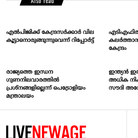
Also read
എല്‍പിജിക്ക് കേന്ദ്രസർക്കാർ വില
എടിഎഫില്
കൂട്ടാനൊരുങ്ങുന്നുവെന്ന് റിപ്പോർട്ട്
കലര്‍ത്താന്
കേന്ദ്രം
രാജ്യത്തെ ഇന്ധന
ഇന്ത്യൻ ഇര
ഗുണനിലവാരത്തില്‍
അധിക നികു
പ്രശ്‌നങ്ങളില്ലെന്ന് പെട്രോളിയം
സൗദി അറേ
മന്ത്രാലയം