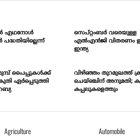
‍ എഥനോള്‍
സെപ്റ്റംബർ വരെയുള്ള
‍ പദ്ധതിയില്ലെന്ന്
എൽഎൻജി വിതരണം ഉറപ്
ഇന്ത്യ
ുമ്പ് പൈപ്പുകൾക്ക്
വിഴിഞ്ഞം തുറമുഖത്ത് ക്ര
തി ഏർപ്പെടുത്തി
ചെയ്ഞ്ചിന് അനുമതി; 
ബ്യ
കപ്പലുകളെത്തും
Agriculture
Automobile