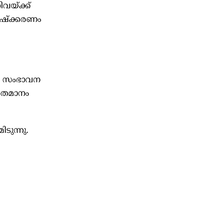
വയ്ക്ക്
ിഷ്‌ക്കരണം
ും സംഭാവന
 ശതമാനം
ടുന്നു.