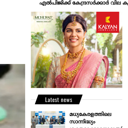
എല്‍പിജിക്ക് കേന്ദ്രസർക്കാർ വില കൂട്ടാനൊരുങ്
Latest news
മധ്യകേരളത്തിലെ
സാന്നിദ്ധ്യം