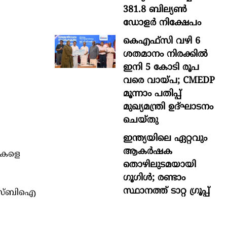
381.8 ബില്യൺ
ഡോളർ നിക്ഷേപം
കെഎഫ്സി വഴി 6
ശതമാനം നിരക്കിൽ
ഇനി 5 കോടി രൂപ
വരെ വായ്പ; CMEDP
മൂന്നാം പതിപ്പ്
മുഖ്യമന്ത്രി ഉദ്ഘാടനം
ചെയ്തു
ഇന്ത്യയിലെ ഏറ്റവും
ആകര്‍ഷക
റുകളെ
തൊഴിലുടമയായി
ഗൂഗിള്‍; രണ്ടാം
സ്ഥാനത്ത് ടാറ്റ ഗ്രൂപ്പ്
ു. എസ്ബിഐ