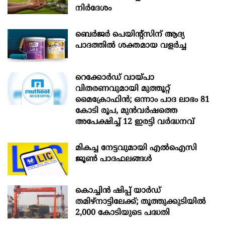
നിർദേശം
ബെർജർ പെയിന്റ്സിന് ആദ്യ
പാദത്തിൽ ശക്തമായ വളർച്ച
റെക്കോർഡ് വായ്പാ
വിതരണവുമായി മുത്തൂറ്റ്
മൈക്രോഫിൻ; ഒന്നാം പാദ ലാഭം 81
കോടി രൂപ, മുൻവർഷത്തെ
അപേക്ഷിച്ച് 12 ഇരട്ടി വർദ്ധനവ്
മികച്ച നേട്ടവുമായി എൽഐസി
ജൂൺ പാദഫലങ്ങൾ
കൊച്ചിന്‍ ഷിപ്പ് യാർഡ്
തമിഴ്നാട്ടിലേക്ക്; തൂത്തുക്കുടിയിൽ
2,000 കോടിയുടെ പദ്ധതി