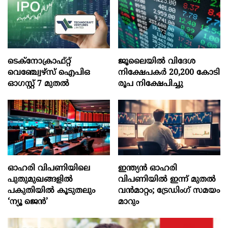
ടെക്‌നോക്രാഫ്‌റ്റ്‌
ജൂലൈയില്‍ വിദേശ
വെഞ്ച്വേഴ്‌സ്‌ ഐപിഒ
നിക്ഷേപകര്‍ 20,200 കോടി
ഓഗസ്റ്റ്‌ 7 മുതല്‍
രൂപ നിക്ഷേപിച്ചു
ഓഹരി വിപണിയിലെ
ഇന്ത്യൻ ഓഹരി
പുതുമുഖങ്ങളിൽ
വിപണിയിൽ ഇന്ന് മുതൽ
പകുതിയിൽ കൂടുതലും
വൻമാറ്റം; ട്രേഡിംഗ് സമയം
‘ന്യൂ ജെൻ’
മാറും