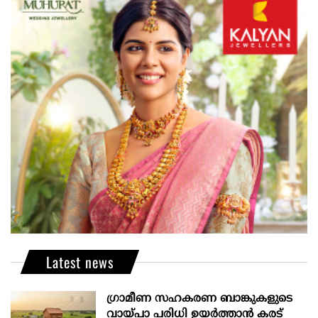
Latest news
ഗ്രാമീണ സഹകരണ ബാങ്കുകളുടെ
വായ്പാ പരിധി ഉയർത്താൻ കരട്