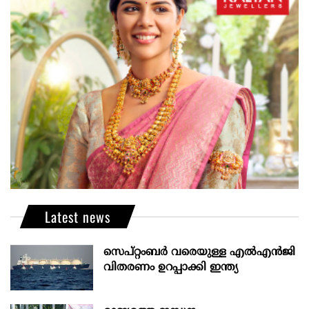
Latest news
സെപ്റ്റംബർ വരെയുള്ള എൽഎൻജി
വിതരണം ഉറപ്പാക്കി ഇന്ത്യ