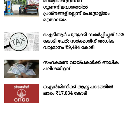
രാജ്യത്തെ ഇന്ധന
ഗുണനിലവാരത്തില്‍
പ്രശ്‌നങ്ങളില്ലെന്ന് പെട്രോളിയം
മന്ത്രാലയം
ഐടിആര്‍ പുതുക്കി സമർപ്പിച്ചത് 1.25
കോടി പേര്; സർക്കാരിന് അധിക
വരുമാനം ₹9,494 കോടി
സഹകരണ വായ്പകള്‍ക്ക് അധിക
പലിശയിളവ്
ഒഎന്‍ജിസിക്ക് ആദ്യ പാദത്തില്‍
ലാഭം ₹17,034 കോടി