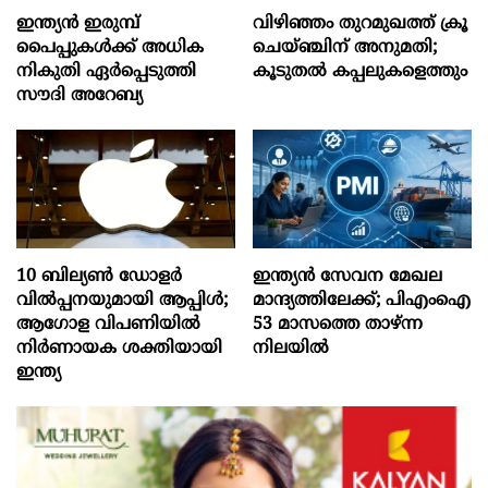
ഇന്ത്യൻ ഇരുമ്പ്
വിഴിഞ്ഞം തുറമുഖത്ത് ക്രൂ
പൈപ്പുകൾക്ക് അധിക
ചെയ്ഞ്ചിന് അനുമതി;
നികുതി ഏർപ്പെടുത്തി
കൂടുതൽ കപ്പലുകളെത്തും
സൗദി അറേബ്യ
10 ബില്യൺ ഡോളർ
ഇന്ത്യൻ സേവന മേഖല
വിൽപ്പനയുമായി ആപ്പിൾ;
മാന്ദ്യത്തിലേക്ക്; പിഎംഐ
ആഗോള വിപണിയിൽ
53 മാസത്തെ താഴ്ന്ന
നിർണായക ശക്തിയായി
നിലയില്‍
ഇന്ത്യ