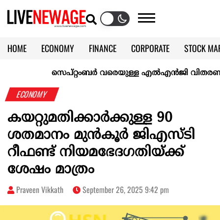
HOME
ECONOMY
FINANCE
CORPORATE
STOCK MA
CALENDAR
KERALA @70
സെപ്റ്റംബർ വരെയുള്ള എൽഎൻജി വിതരണം ഉറപ്പാക
ECONOMY
കയറ്റുമതിക്കാര്‍ക്കുള്ള 90
ശതമാനം മുന്‍കൂര്‍ ജിഎസ്ടി
റീഫണ്ട് നിയമഭേദഗതിയ്ക്ക്
ശേഷം മാത്രം
Praveen Vikkath
September 26, 2025 9:42 pm