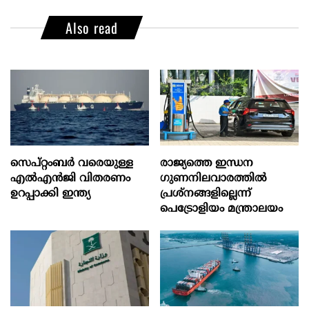
Also read
സെപ്റ്റംബർ വരെയുള്ള
രാജ്യത്തെ ഇന്ധന
എൽഎൻജി വിതരണം
ഗുണനിലവാരത്തില്‍
ഉറപ്പാക്കി ഇന്ത്യ
പ്രശ്‌നങ്ങളില്ലെന്ന്
പെട്രോളിയം മന്ത്രാലയം