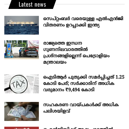
Latest news
സെപ്റ്റംബർ വരെയുള്ള എൽഎൻജി
വിതരണം ഉറപ്പാക്കി ഇന്ത്യ
രാജ്യത്തെ ഇന്ധന
ഗുണനിലവാരത്തില്‍
പ്രശ്‌നങ്ങളില്ലെന്ന് പെട്രോളിയം
മന്ത്രാലയം
ഐടിആര്‍ പുതുക്കി സമർപ്പിച്ചത് 1.25
കോടി പേര്; സർക്കാരിന് അധിക
വരുമാനം ₹9,494 കോടി
സഹകരണ വായ്പകള്‍ക്ക് അധിക
പലിശയിളവ്