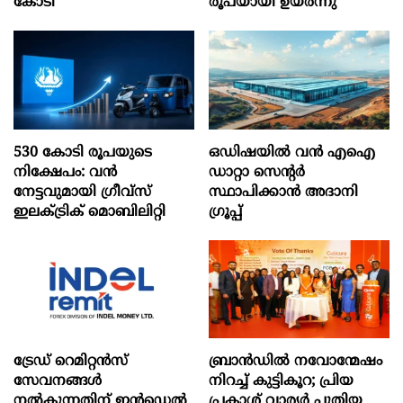
കോടി
രൂപയായി ഉയർന്നു
530 കോടി രൂപയുടെ
ഒഡിഷയില്‍ വന്‍ എഐ
നിക്ഷേപം: വൻ
ഡാറ്റാ സെന്റര്‍
നേട്ടവുമായി ഗ്രീവ്സ്
സ്ഥാപിക്കാന്‍ അദാനി
ഇലക്ട്രിക് മൊബിലിറ്റി
ഗ്രൂപ്പ്
ട്രേഡ് റെമിറ്റന്‍സ്
ബ്രാൻഡിൽ നവോന്മേഷം
സേവനങ്ങള്‍
നിറച്ച് കുട്ടികൂറ; പ്രിയ
നല്‍കുന്നതിന് ഇന്‍ഡെല്‍
പ്രകാശ് വാര്യർ പുതിയ