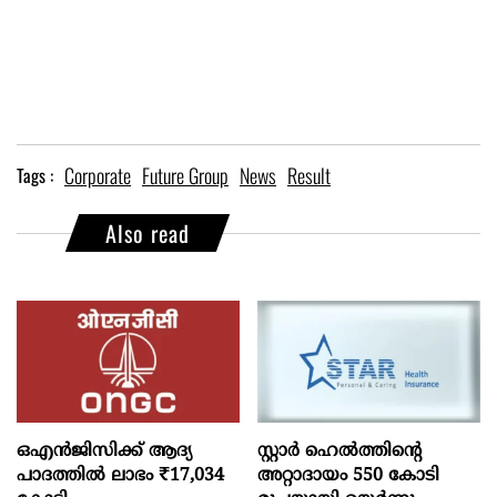
Corporate
Future Group
News
Result
Tags :
Also read
ഒഎന്‍ജിസിക്ക് ആദ്യ
സ്റ്റാർ ഹെൽത്തിന്റെ
പാദത്തില്‍ ലാഭം ₹17,034
അറ്റാദായം 550 കോടി