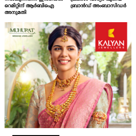
റെമിറ്റിന് ആര്‍ബിഐ
ബ്രാൻഡ് അംബാസിഡർ
അനുമതി