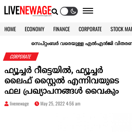
HOME
ECONOMY
FINANCE
CORPORATE
STOCK MA
CALENDAR
KERALA @70
സെപ്റ്റംബർ വരെയുള്ള എൽഎൻജി വിതരണം ഉറപ്പാ
CORPORATE
ഫ്യൂച്ചർ റീട്ടെയിൽ, ഫ്യൂച്ചർ
ലൈഫ് സ്റ്റൈൽ എന്നിവയുടെ
ഫല പ്രഖ്യാപനങ്ങൾ വൈകും
livenewage
May 25, 2022 4:56 am