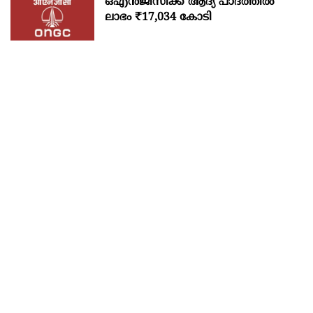
ഒഎന്‍ജിസിക്ക് ആദ്യ പാദത്തില്‍
ലാഭം ₹17,034 കോടി