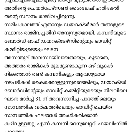
(എഫ്‌എൽഎഫ്‌എൽ) കാര്യം എടുത്താൽ ഈയിടെ
അതിന്റെ ചെയർപേഴ്‌സൺ ശൈലേഷ് ഹരിഭക്തി
തന്റെ സ്ഥാനം രാജിവച്ചിരുന്നു.
സമീപകാലത്ത് ഏതാനും ഡയറക്ടർമാർ തങ്ങളുടെ
സ്ഥാനം രാജിവച്ചതിന് അനുസൃതമായി, കമ്പനിയുടെ
ബോർഡ് ഓഫ് ഡയറക്‌ടേഴ്‌സിന്റെയും ഓഡിറ്റ്
കമ്മിറ്റിയുടെയും ഘടന
അസന്തുലിതാവസ്ഥയിലായതായും, കൂടാതെ,
അത്തരം രാജികൾ മൂലമുണ്ടാകുന്ന ഒഴിവുകൾ
നികത്താൻ രണ്ട് കമ്പനികളും ആവശ്യമായ
നടപടികൾ കൈക്കൊള്ളുന്നുണ്ടെങ്കിലും, ഡയറക്ടർ
ബോർഡിന്റെയും ഓഡിറ്റ് കമ്മിറ്റിയുടെയും നിലവിലെ
ഘടന മാർച്ച് 31 ന് അവസാനിച്ച പാദത്തിലെയും
സാമ്പത്തിക വർഷത്തിലെയും ഓഡിറ്റ് ചെയ്ത
സാമ്പത്തിക ഫലങ്ങൾ അംഗീകരിക്കാൻ
കഴിവുള്ളതല്ല എന്ന് കമ്പനി റെഗുലേറ്ററി ഫയലിംഗിൽ