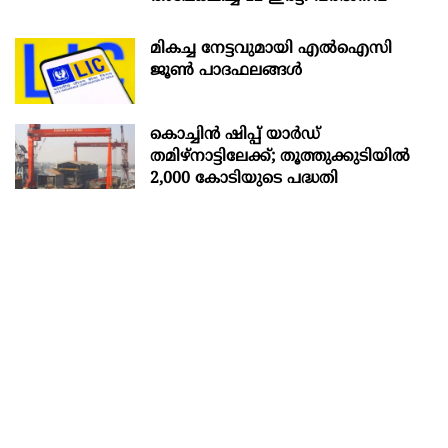
മികച്ച നേട്ടവുമായി എൽഐസി
ജൂൺ പാദഫലങ്ങൾ
കൊച്ചിന്‍ ഷിപ്പ് യാർഡ്
തമിഴ്നാട്ടിലേക്ക്; തൂത്തുക്കുടിയിൽ
2,000 കോടിയുടെ പദ്ധതി