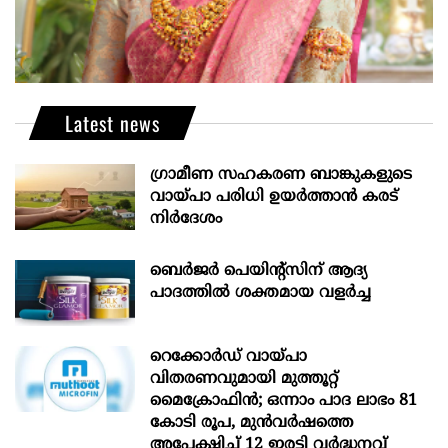
Latest news
ഗ്രാമീണ സഹകരണ ബാങ്കുകളുടെ
വായ്പാ പരിധി ഉയർത്താൻ കരട്
നിർദേശം
ബെർജർ പെയിന്റ്സിന് ആദ്യ
പാദത്തിൽ ശക്തമായ വളർച്ച
റെക്കോർഡ് വായ്പാ
വിതരണവുമായി മുത്തൂറ്റ്
മൈക്രോഫിൻ; ഒന്നാം പാദ ലാഭം 81
കോടി രൂപ, മുൻവർഷത്തെ
അപേക്ഷിച്ച് 12 ഇരട്ടി വർദ്ധനവ്