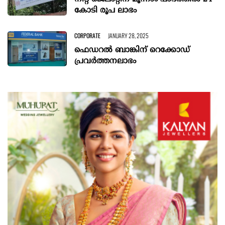
കോടി രൂപ ലാഭം
CORPORATE
JANUARY 28, 2025
ഫെഡറൽ ബാങ്കിന് റെക്കോഡ്
പ്രവർത്തനലാഭം