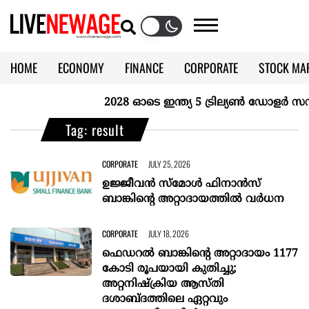
HOME
ECONOMY
FINANCE
CORPORATE
STOCK MA
CALENDAR
KERALA @70
2028 ഓടെ ഇന്ത്യ 5 ട്രില്യണ്‍ ഡോളര്‍ സമ്പ
Tag: result
CORPORATE
JULY 25, 2026
ഉജ്ജീവൻ സ്മോൾ ഫിനാൻസ്
ബാങ്കിന്റെ അറ്റാദായത്തിൽ വർധന
CORPORATE
JULY 18, 2026
ഫെഡറൽ ബാങ്കിന്റെ അറ്റാദായം 1177
കോടി രൂപയായി കുതിച്ചു;
അറ്റനിഷ്ക്രിയ ആസ്തി
ദശാബ്ദത്തിലെ ഏറ്റവും