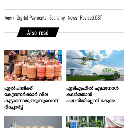
Digital Payments
Economy
News
Revised GST
Tags :
Also read
എല്‍പിജിക്ക്
എടിഎഫില്‍ എഥനോള്‍
കേന്ദ്രസർക്കാർ വില
കലര്‍ത്താന്‍
കൂട്ടാനൊരുങ്ങുന്നുവെന്ന്
പദ്ധതിയില്ലെന്ന് കേന്ദ്രം
റിപ്പോർട്ട്