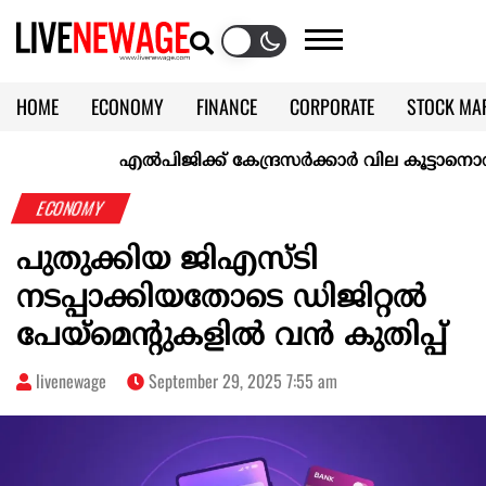
HOME
ECONOMY
FINANCE
CORPORATE
STOCK MA
CALENDAR
KERALA @70
എല്‍പിജിക്ക് കേന്ദ്രസർക്കാർ വില കൂട്ടാനൊരുങ്ങുന്ന
ECONOMY
പുതുക്കിയ ജിഎസ്ടി
നടപ്പാക്കിയതോടെ ഡിജിറ്റൽ
പേയ്മെന്‍റുകളിൽ വൻ കുതിപ്പ്
livenewage
September 29, 2025 7:55 am