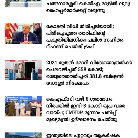
ചങ്ങനാശ്ശേരി കെജിഎ മാളിൽ ലുലു
ഹൈപ്പർമാർക്കറ്റ് വരുന്നു
കോടതി വിധി തിരിച്ചടിയായി;
പിരിച്ചെടുത്ത താരിഫിന്‍റെ
പകുതിയിലധികം പലിശ സഹിതം
റീഫണ്ട് ചെയ്ത് ട്രംപ്
2021 മുതൽ മോദി വിദേശയാത്രയ്ക്ക്
ചെലവഴിച്ചത് 558 കോടി;
രാജ്യത്തെത്തിച്ചത് 381.8 ബില്യൺ
ഡോളർ നിക്ഷേപം
കെഎഫ്സി വഴി 6 ശതമാനം
നിരക്കിൽ ഇനി 5 കോടി രൂപ വരെ
വായ്പ; CMEDP മൂന്നാം പതിപ്പ്
മുഖ്യമന്ത്രി ഉദ്ഘാടനം ചെയ്തു
ഇന്ത്യയിലെ ഏറ്റവും ആകര്‍ഷക