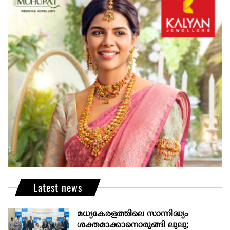
Latest news
മധ്യകേരളത്തിലെ സാന്നിദ്ധ്യം
ശക്തമാക്കാനൊരുങ്ങി ലുലു;