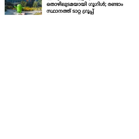
തൊഴിലുടമയായി ഗൂഗിള്‍; രണ്ടാം
സ്ഥാനത്ത് ടാറ്റ ഗ്രൂപ്പ്