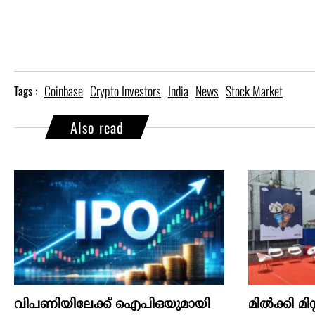
Coinbase
Crypto Investors
India
News
Stock Market
Tags :
Also read
വിപണിയിലേക്ക് ഐപിഒയുമായി
മില്‍ക്കി മി