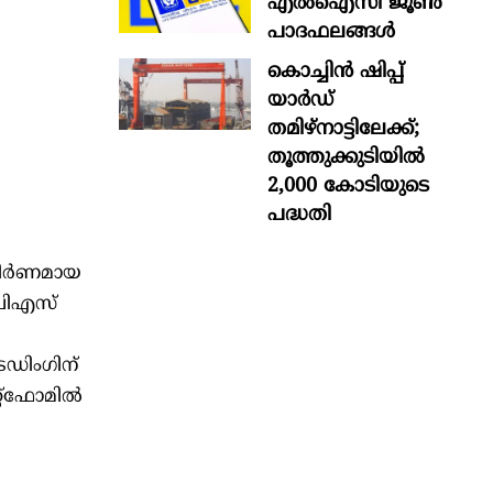
എൽഐസി ജൂൺ
പാദഫലങ്ങൾ
കൊച്ചിന്‍ ഷിപ്പ്
യാർഡ്
തമിഴ്നാട്ടിലേക്ക്;
തൂത്തുക്കുടിയിൽ
2,000 കോടിയുടെ
പദ്ധതി
്കീർണമായ
ംപിഎസ്
രേഡിംഗിന്
്റ്‌ഫോമിൽ