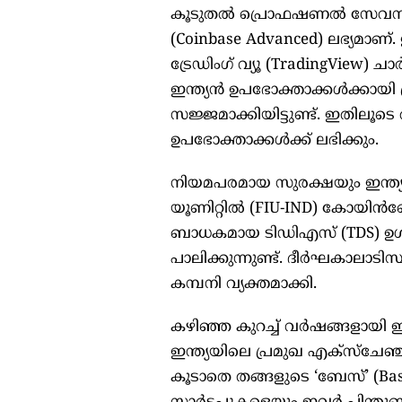
കൂടുതൽ പ്രൊഫഷണൽ സേവനങ്ങ
(Coinbase Advanced) ലഭ്യമാണ
ട്രേഡിംഗ് വ്യൂ (TradingView) ചാ
ഇന്ത്യൻ ഉപഭോക്താക്കൾക്കായി 
സജ്ജമാക്കിയിട്ടുണ്ട്. ഇതിലൂടെ
ഉപഭോക്താക്കൾക്ക് ലഭിക്കും.
നിയമപരമായ സുരക്ഷയും ഇന്ത്യ
യൂണിറ്റിൽ (FIU-IND) കോയിൻബേസ
ബാധകമായ ടിഡിഎസ് (TDS) ഉൾപ്പ
പാലിക്കുന്നുണ്ട്. ദീർഘകാലാടിസ
കമ്പനി വ്യക്തമാക്കി.
കഴിഞ്ഞ കുറച്ച് വർഷങ്ങളായി ഇ
ഇന്ത്യയിലെ പ്രമുഖ എക്സ്ചേഞ
കൂടാതെ തങ്ങളുടെ ‘ബേസ്’ (Bas