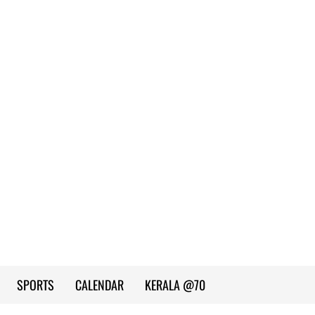
SPORTS
CALENDAR
KERALA @70