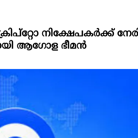
പ്‌റ്റോ നിക്ഷേപകർക്ക് നേരിട്
യി ആഗോള ഭീമൻ