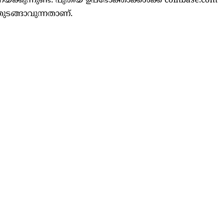
ുണയ്ക്കുന്നുണ്ട്. പുതിയ ഉപഭോക്താക്കൾക്ക് coinbase.co
 തുടങ്ങാവുന്നതാണ്.