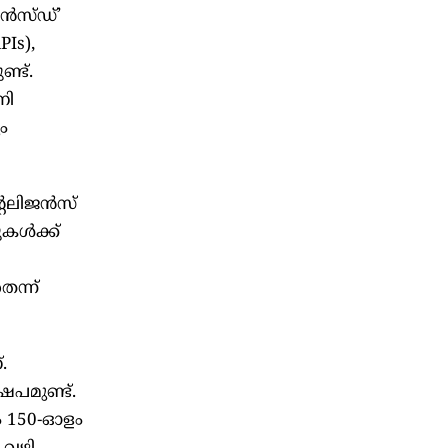
ൻസ്ഡ്’
Is),
ണ്ട്.
നി
ം
്റലിജൻസ്
ുകൾക്ക്
ി
െന്ന്
.
പമുണ്ട്.
ം 150-ഓളം