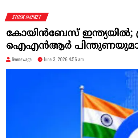
STOCK MARKET
കോയിൻബേസ് ഇന്ത്യയിൽ; ക്രി
ഐഎൻആർ പിന്തുണയുമാ
livenewage
June 3, 2026 4:56 am