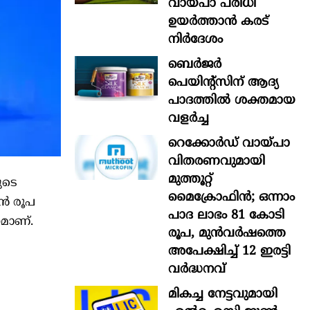
വായ്പാ പരിധി
ഉയർത്താൻ കരട്
നിർദേശം
ബെർജർ
പെയിന്റ്സിന് ആദ്യ
പാദത്തിൽ ശക്തമായ
വളർച്ച
റെക്കോർഡ് വായ്പാ
വിതരണവുമായി
മുത്തൂറ്റ്
ുടെ
മൈക്രോഫിൻ; ഒന്നാം
യൻ രൂപ
പാദ ലാഭം 81 കോടി
മാണ്.
രൂപ, മുൻവർഷത്തെ
അപേക്ഷിച്ച് 12 ഇരട്ടി
വർദ്ധനവ്
മികച്ച നേട്ടവുമായി