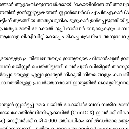
ൾ ആഗ്രഹിക്കുന്നവർക്കായി ‘കോയിൻബേസ് അഡ്വാ
്. ഇതിൽ ഇൻസ്റ്റിറ്റ്യൂഷണൽ സ്റ്റാൻഡേർഡ് എപിഐകൾ (AP
ർട്ടിംഗ് തുടങ്ങിയ അത്യാധുനിക ടൂളുകൾ ഉൾപ്പെടുത്തിയിട്ടു
പ്രത്യേകമായി ലോക്കൽ റുപ്പി ഓർഡർ ബുക്കുകളും കമ്പ
 ആഗോള ലിക്വിഡിറ്റിക്കൊപ്പം മികച്ച ട്രേഡിംഗ് അനുഭവവു
യോടുള്ള പ്രതിബദ്ധതയും: ഇന്ത്യയുടെ ഫിനാൻഷ്യൽ ഇന
് രജിസ്റ്റർ ചെയ്തിട്ടുണ്ട്. വെർച്വൽ ഡിജിറ്റൽ അസറ്റ
െടെയുള്ള എല്ലാ ഇന്ത്യൻ നികുതി നിയമങ്ങളും കമ്പന
്ഥാനത്തിലുള്ള പ്രവർത്തനമാണ് ഇന്ത്യയിൽ ലക്ഷ്യമിടുന്നത
ന്ത്യൻ സ്റ്റാർട്ടപ്പ് മേഖലയിൽ കോയിൻബേസ് സജീവമാണ്
്ചായ കോയിൻഡിസിഎക്സിൽ (CoinDCX) ഇവർക്ക് നിക്ഷേ
e) നെറ്റ്‌വർക്ക് വഴി 4,000-ത്തിലധികം ബിൽഡർമാരെയു