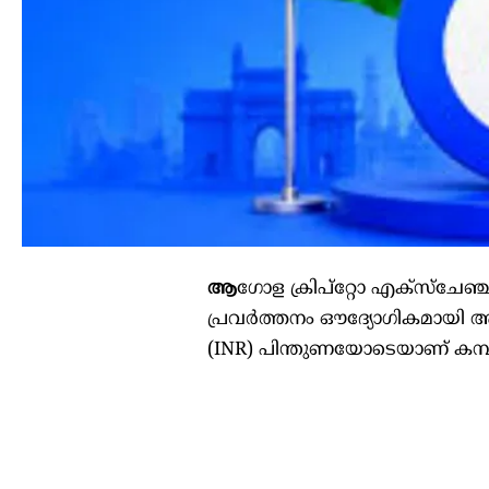
ആ
ഗോള ക്രിപ്‌റ്റോ എക്സ്ചേഞ
പ്രവർത്തനം ഔദ്യോഗികമായി ആരംഭ
(INR) പിന്തുണയോടെയാണ് കമ്