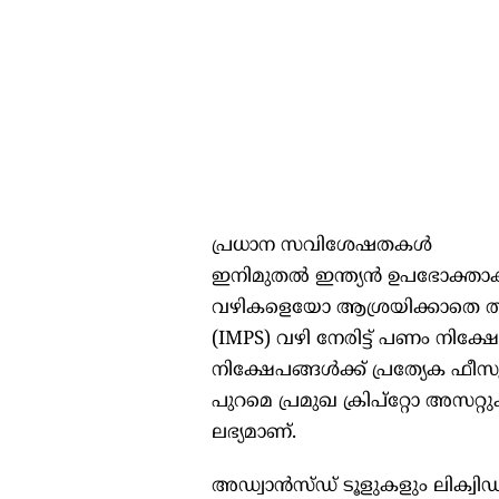
പ്രധാന സവിശേഷതകൾ
ഇനിമുതൽ ഇന്ത്യൻ ഉപഭോക്താക്
വഴികളെയോ ആശ്രയിക്കാതെ തന
(IMPS) വഴി നേരിട്ട് പണം നി
നിക്ഷേപങ്ങൾക്ക് പ്രത്യേക ഫീസു
പുറമെ പ്രമുഖ ക്രിപ്‌റ്റോ അസറ്റ
ലഭ്യമാണ്.
അഡ്വാൻസ്ഡ് ടൂളുകളും ലിക്വിഡിറ