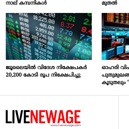
നാല് കമ്പനികൾ
മുതല്‍
ജൂലൈയില്‍ വിദേശ നിക്ഷേപകര്‍
ഓഹരി വി
20,200 കോടി രൂപ നിക്ഷേപിച്ചു
പുതുമുഖങ
കൂടുതലും ‘