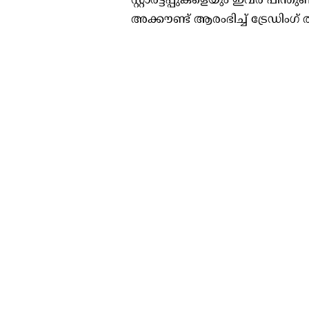
സ്റ്റാർട്ടപ്പുകളെയും ഇവർ പിന്ത
അക്കൗണ്ട് ആരംഭിച്ച് ട്രേഡിംഗ്