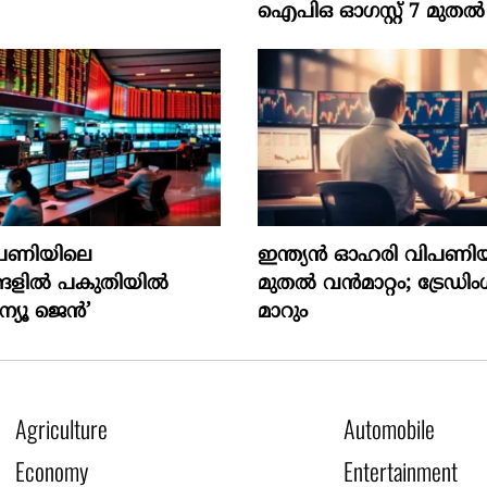
ഐപിഒ ഓഗസ്റ്റ്‌ 7 മുതല്‍
പണിയിലെ
ഇന്ത്യൻ ഓഹരി വിപണിയ
്ങളിൽ പകുതിയിൽ
മുതൽ വൻമാറ്റം; ട്രേഡി
ന്യൂ ജെൻ’
മാറും
Agriculture
Automobile
Economy
Entertainment