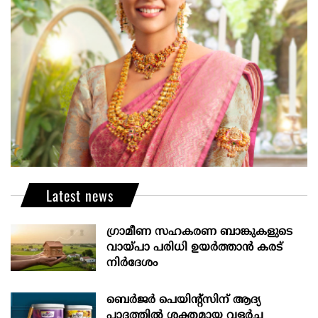
Latest news
ഗ്രാമീണ സഹകരണ ബാങ്കുകളുടെ
വായ്പാ പരിധി ഉയർത്താൻ കരട്
നിർദേശം
ബെർജർ പെയിന്റ്സിന് ആദ്യ
പാദത്തിൽ ശക്തമായ വളർച്ച