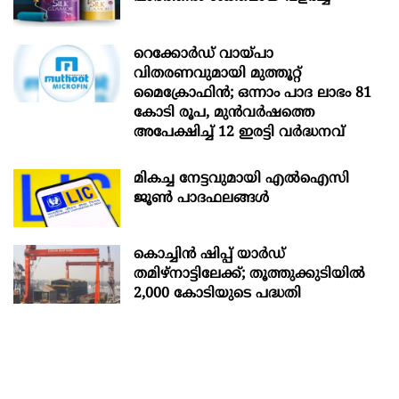
റെക്കോർഡ് വായ്പാ
വിതരണവുമായി മുത്തൂറ്റ്
മൈക്രോഫിൻ; ഒന്നാം പാദ ലാഭം 81
കോടി രൂപ, മുൻവർഷത്തെ
അപേക്ഷിച്ച് 12 ഇരട്ടി വർദ്ധനവ്
മികച്ച നേട്ടവുമായി എൽഐസി
ജൂൺ പാദഫലങ്ങൾ
കൊച്ചിന്‍ ഷിപ്പ് യാർഡ്
തമിഴ്നാട്ടിലേക്ക്; തൂത്തുക്കുടിയിൽ
2,000 കോടിയുടെ പദ്ധതി