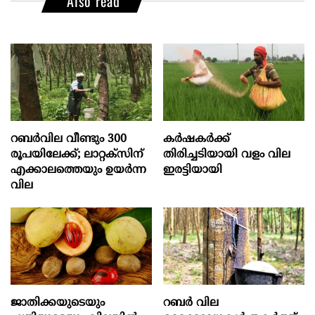
Also read
റബർവില വീണ്ടും 300
കർഷകർക്ക്
രൂപയിലേക്ക്; ലാറ്റക്സിന്
തിരിച്ചടിയായി വളം വില
എക്കാലത്തെയും ഉയർന്ന
ഇരട്ടിയായി
വില
ജാതിക്കയുടെയും
റബര്‍ വില