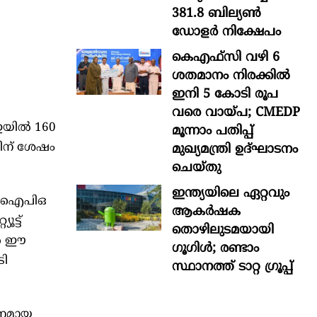
381.8 ബില്യൺ
ഡോളർ നിക്ഷേപം
കെഎഫ്സി വഴി 6
ശതമാനം നിരക്കിൽ
ഇനി 5 കോടി രൂപ
വരെ വായ്പ; CMEDP
‌ഇയില്‍ 160
മൂന്നാം പതിപ്പ്
തിന് ശേഷം
മുഖ്യമന്ത്രി ഉദ്ഘാടനം
ചെയ്തു
ഇന്ത്യയിലെ ഏറ്റവും
ന്റെ ഐപിഒ
ആകര്‍ഷക
ട്ട്‌
തൊഴിലുടമയായി
ല്‍ ഈ
ഗൂഗിള്‍; രണ്ടാം
ടി
സ്ഥാനത്ത് ടാറ്റ ഗ്രൂപ്പ്
പനമായ