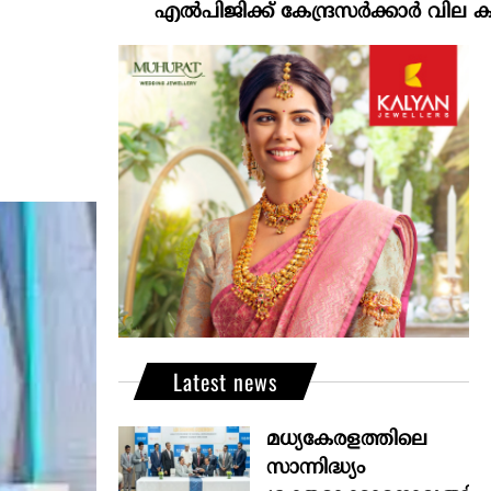
എല്‍പിജിക്ക് കേന്ദ്രസർക്കാർ വില കൂട്ടാനൊരുങ്
Latest news
മധ്യകേരളത്തിലെ
സാന്നിദ്ധ്യം