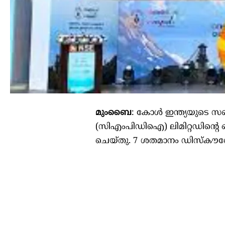
മുംബൈ
: കോള്‍ ഇന്ത്യയുടെ സബ്‌
(സിഎംപിഡിഐ) ലിമിറ്റഡിന്റെ ഓ
ചെയ്‌തു. 7 ശതമാനം ഡിസ്‌കൗ