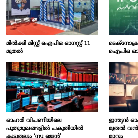
മില്‍ക്കി മിസ്റ്റ്‌ ഐപിഒ ഓഗസ്റ്റ്‌ 11
ടെക്‌നോക്രാഫ്
മുതല്‍
ഐപിഒ ഓഗസ്റ
ഓഹരി വിപണിയിലെ
ഇന്ത്യൻ 
പുതുമുഖങ്ങളിൽ പകുതിയിൽ
മുതൽ വൻമാ
കൂടുതലും ‘ന്യൂ ജെൻ’
മാറും