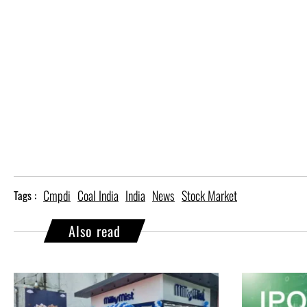
Cmpdi
Coal India
India
News
Stock Market
Tags :
Also read