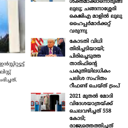
ശക്തമാക്കാനൊരുങ്ങി
ലുലു; ചങ്ങനാശ്ശേരി
കെജിഎ മാളിൽ ലുലു
ഹൈപ്പർമാർക്കറ്റ്
വരുന്നു
കോടതി വിധി
തിരിച്ചടിയായി;
പിരിച്ചെടുത്ത
താരിഫിന്‍റെ
റ്റ്യൂട്ട്‌
പകുതിയിലധികം
റ്റ്‌
പലിശ സഹിതം
ച്ചത്.
റീഫണ്ട് ചെയ്ത് ട്രംപ്
2021 മുതൽ മോദി
വിദേശയാത്രയ്ക്ക്
ചെലവഴിച്ചത് 558
കോടി;
രാജ്യത്തെത്തിച്ചത്