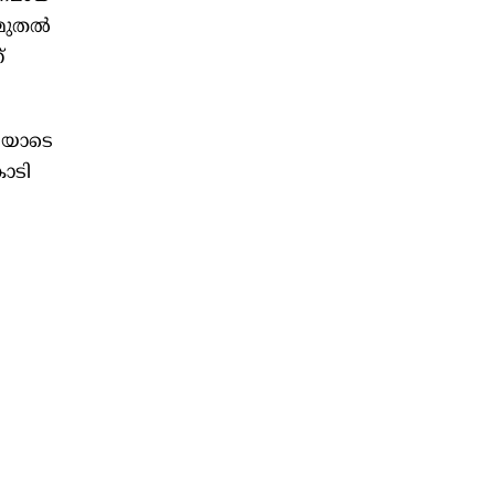
 മുതല്‍
്
്ചയോടെ
ോടി