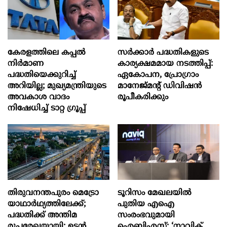
കേരളത്തിലെ കപ്പൽ
സര്‍ക്കാര്‍ പദ്ധതികളുടെ
നിർമാണ
കാര്യക്ഷമമായ നടത്തിപ്പ്:
പദ്ധതിയെക്കുറിച്ച്
ഏകോപന, പ്രോഗ്രാം
അറിയില്ല; മുഖ്യമന്ത്രിയുടെ
മാനേജ്മന്‍റ് ഡിവിഷന്‍
അവകാശ വാദം
രൂപീകരിക്കും
നിഷേധിച്ച് ടാറ്റ ഗ്രൂപ്പ്
തിരുവനന്തപുരം മെട്രോ
ടൂറിസം മേഖലയിൽ
യാഥാർഥ്യത്തിലേക്ക്;
പുതിയ എഐ
പദ്ധതിക്ക് അന്തിമ
സംരംഭവുമായി
രൂപരേഖയായി; ഉടൻ
ഐബിഎസ്; ‘നാവിക്