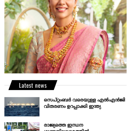
Latest news
സെപ്റ്റംബർ വരെയുള്ള എൽഎൻജി
വിതരണം ഉറപ്പാക്കി ഇന്ത്യ
രാജ്യത്തെ ഇന്ധന