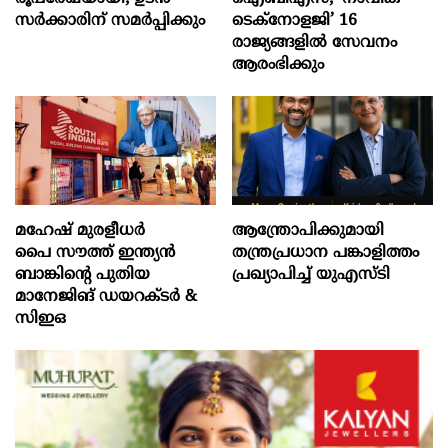
സർക്കാരിന് സമർപ്പിക്കും
ടെക്‌നോളജി’ 16
രാജ്യങ്ങളിൽ സേവനം
ആരംഭിക്കും
മഹേഷ് മുരളീധർ
ആന്ത്രോപിക്കുമായി
പൈ സൗത്ത് ഇന്ത്യൻ
തന്ത്രപ്രധാന പങ്കാളിത്തം
ബാങ്കിന്റെ പുതിയ
പ്രഖ്യാപിച്ച് യു‌എസ്‌ടി
മാനേജിങ് ഡയറക്ടർ &
സിഇഒ