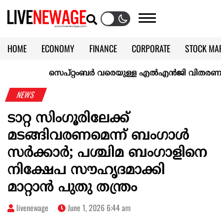
HOME
ECONOMY
FINANCE
CORPORATE
STOCK MA
CALENDAR
KERALA @70
സെപ്റ്റംബർ വരെയുള്ള എൽഎൻജി വിതരണം ഉറപ്പാ
NEWS
ടാറ്റ സിംഗൂരിലേക്ക്
മടങ്ങിവരണമെന്ന് ബംഗാൾ
സർക്കാർ; പശ്ചിമ ബംഗാളിനെ
നിക്ഷേപ സൗഹൃദമാക്കി
മാറ്റാന്‍ പുതു തന്ത്രം
livenewage
June 1, 2026 6:44 am