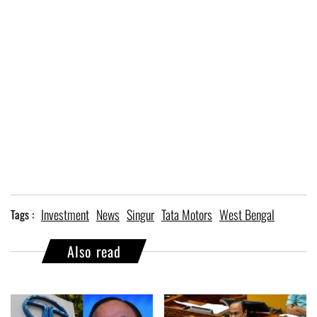
Investment
News
Singur
Tata Motors
West Bengal
Tags :
Also read