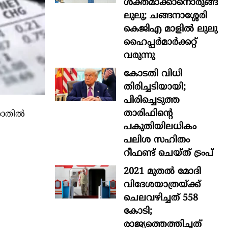
ശക്തമാക്കാനൊരുങ്ങി
ലുലു; ചങ്ങനാശ്ശേരി
കെജിഎ മാളിൽ ലുലു
ഹൈപ്പർമാർക്കറ്റ്
വരുന്നു
കോടതി വിധി
തിരിച്ചടിയായി;
പിരിച്ചെടുത്ത
താരിഫിന്‍റെ
തില്‍
പകുതിയിലധികം
പലിശ സഹിതം
റീഫണ്ട് ചെയ്ത് ട്രംപ്
2021 മുതൽ മോദി
വിദേശയാത്രയ്ക്ക്
ചെലവഴിച്ചത് 558
കോടി;
രാജ്യത്തെത്തിച്ചത്