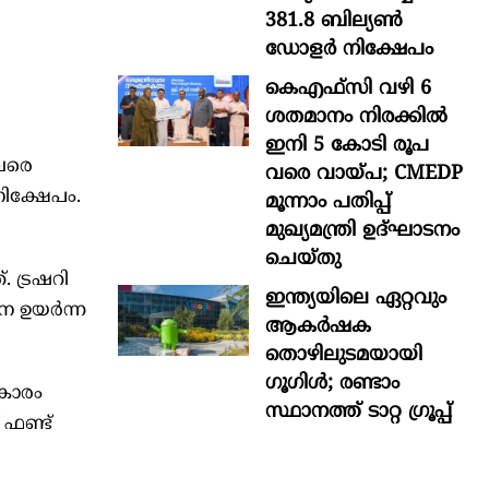
381.8 ബില്യൺ
ഡോളർ നിക്ഷേപം
കെഎഫ്സി വഴി 6
ശതമാനം നിരക്കിൽ
ഇനി 5 കോടി രൂപ
 വരെ
വരെ വായ്പ; CMEDP
 നിക്ഷേപം.
മൂന്നാം പതിപ്പ്
മുഖ്യമന്ത്രി ഉദ്ഘാടനം
ചെയ്തു
. ട്രഷറി
ഇന്ത്യയിലെ ഏറ്റവും
േന ഉയർന്ന
ആകര്‍ഷക
തൊഴിലുടമയായി
ഗൂഗിള്‍; രണ്ടാം
രകാരം
സ്ഥാനത്ത് ടാറ്റ ഗ്രൂപ്പ്
 ഫണ്ട്