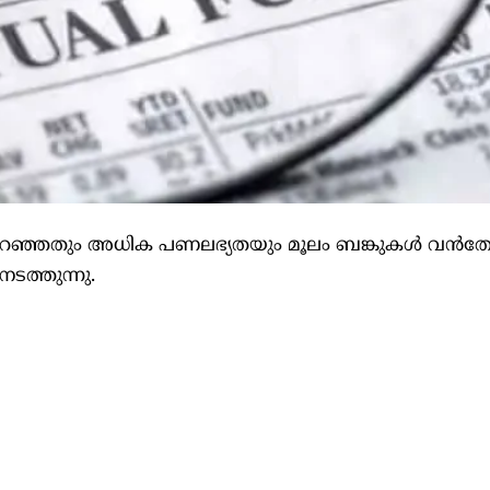
ുറഞ്ഞതും അധിക പണലഭ്യതയും മൂലം ബങ്കുകള്‍ വൻതോ
നടത്തുന്നു.