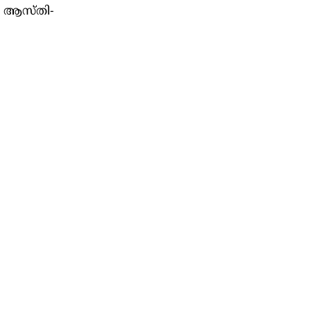
്‍ ആസ്തി-