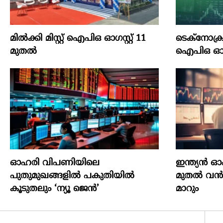
മില്‍ക്കി മിസ്റ്റ്‌ ഐപിഒ ഓഗസ്റ്റ്‌ 11
ടെക്‌നോക്രാഫ്
മുതല്‍
ഐപിഒ ഓഗസ്റ
ഓഹരി വിപണിയിലെ
ഇന്ത്യൻ 
പുതുമുഖങ്ങളിൽ പകുതിയിൽ
മുതൽ വൻമാ
കൂടുതലും ‘ന്യൂ ജെൻ’
മാറും