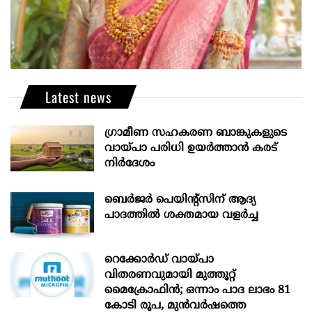
Latest news
ഗ്രാമീണ സഹകരണ ബാങ്കുകളുടെ
വായ്പാ പരിധി ഉയർത്താൻ കരട്
നിർദേശം
ബെർജർ പെയിന്റ്സിന് ആദ്യ
പാദത്തിൽ ശക്തമായ വളർച്ച
റെക്കോർഡ് വായ്പാ
വിതരണവുമായി മുത്തൂറ്റ്
മൈക്രോഫിൻ; ഒന്നാം പാദ ലാഭം 81
കോടി രൂപ, മുൻവർഷത്തെ