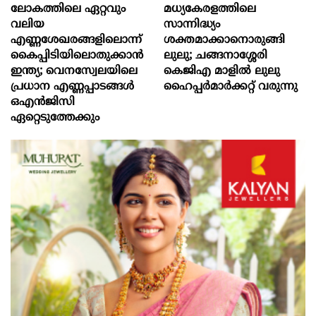
ലോകത്തിലെ ഏറ്റവും
മധ്യകേരളത്തിലെ
വലിയ
സാന്നിദ്ധ്യം
എണ്ണശേഖരങ്ങളിലൊന്ന്
ശക്തമാക്കാനൊരുങ്ങി
കൈപ്പിടിയിലൊതുക്കാന്‍
ലുലു; ചങ്ങനാശ്ശേരി
ഇന്ത്യ; വെനസ്വേലയിലെ
കെജിഎ മാളിൽ ലുലു
പ്രധാന എണ്ണപ്പാടങ്ങള്‍
ഹൈപ്പർമാർക്കറ്റ് വരുന്നു
ഒഎന്‍ജിസി
ഏറ്റെടുത്തേക്കും