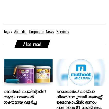
Air India
Corporate
News
Services
Tags :
Also read
ബെർജർ പെയിന്റ്സിന്
റെക്കോർഡ് വായ്പാ
ആദ്യ പാദത്തിൽ
വിതരണവുമായി മുത്തൂറ്റ്
ശക്തമായ വളർച്ച
മൈക്രോഫിൻ; ഒന്നാം
പാദ ലാഭം 81 കോടി രൂപ,