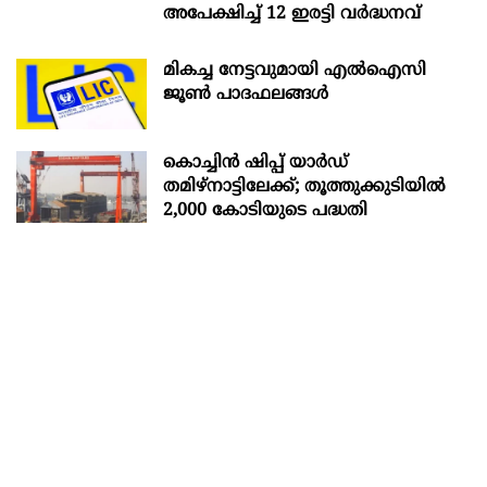
അപേക്ഷിച്ച് 12 ഇരട്ടി വർദ്ധനവ്
മികച്ച നേട്ടവുമായി എൽഐസി
ജൂൺ പാദഫലങ്ങൾ
കൊച്ചിന്‍ ഷിപ്പ് യാർഡ്
തമിഴ്നാട്ടിലേക്ക്; തൂത്തുക്കുടിയിൽ
2,000 കോടിയുടെ പദ്ധതി