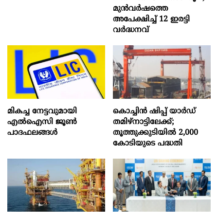
മുൻവർഷത്തെ
അപേക്ഷിച്ച് 12 ഇരട്ടി
വർദ്ധനവ്
മികച്ച നേട്ടവുമായി
കൊച്ചിന്‍ ഷിപ്പ് യാർഡ്
എൽഐസി ജൂൺ
തമിഴ്നാട്ടിലേക്ക്;
പാദഫലങ്ങൾ
തൂത്തുക്കുടിയിൽ 2,000
കോടിയുടെ പദ്ധതി