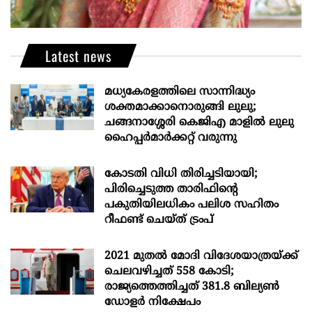
Latest news
മധ്യകേരളത്തിലെ സാന്നിദ്ധ്യം
ശക്തമാക്കാനൊരുങ്ങി ലുലു;
ചങ്ങനാശ്ശേരി കെജിഎ മാളിൽ ലുലു
ഹൈപ്പർമാർക്കറ്റ് വരുന്നു
കോടതി വിധി തിരിച്ചടിയായി;
പിരിച്ചെടുത്ത താരിഫിന്‍റെ
പകുതിയിലധികം പലിശ സഹിതം
റീഫണ്ട് ചെയ്ത് ട്രംപ്
2021 മുതൽ മോദി വിദേശയാത്രയ്ക്ക്
ചെലവഴിച്ചത് 558 കോടി;
രാജ്യത്തെത്തിച്ചത് 381.8 ബില്യൺ
ഡോളർ നിക്ഷേപം