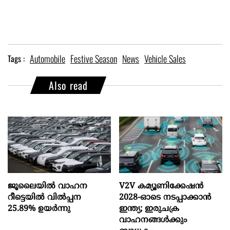
Automobile
Festive Season
News
Vehicle Sales
Tags :
Also read
ജൂലൈയിൽ വാഹന
V2V കമ്യൂണിക്കേഷൻ
റീട്ടെയിൽ വിൽപ്പന
2028-ഓടെ നടപ്പാക്കാൻ
25.89% ഉയർന്നു
ഇന്ത്യ; ഇരുചക്ര
വാഹനങ്ങൾക്കും