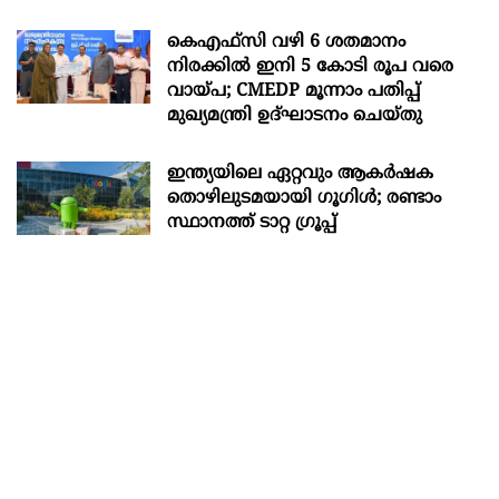
കെഎഫ്സി വഴി 6 ശതമാനം
നിരക്കിൽ ഇനി 5 കോടി രൂപ വരെ
വായ്പ; CMEDP മൂന്നാം പതിപ്പ്
മുഖ്യമന്ത്രി ഉദ്ഘാടനം ചെയ്തു
ഇന്ത്യയിലെ ഏറ്റവും ആകര്‍ഷക
തൊഴിലുടമയായി ഗൂഗിള്‍; രണ്ടാം
സ്ഥാനത്ത് ടാറ്റ ഗ്രൂപ്പ്