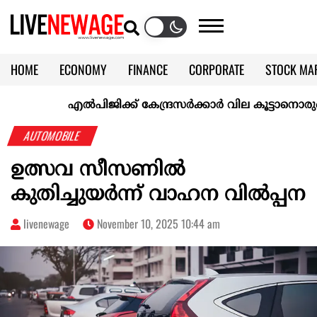
HOME
ECONOMY
FINANCE
CORPORATE
STOCK MA
CALENDAR
KERALA @70
എല്‍പിജിക്ക് കേന്ദ്രസർക്കാർ വില കൂട്ടാനൊരുങ്ങുന്നുവെ
AUTOMOBILE
ഉത്സവ സീസണില്‍
കുതിച്ചുയർന്ന് വാഹന വിൽപ്പന
livenewage
November 10, 2025 10:44 am