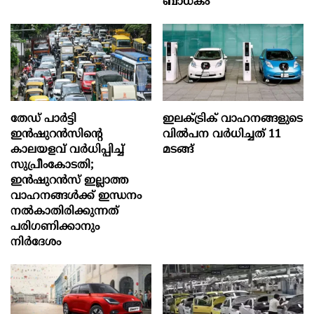
ബാധകം
തേഡ് പാർട്ടി
ഇലക്ട്രിക് വാഹനങ്ങളുടെ
ഇൻഷുറൻസിന്റെ
വിൽപന വർധിച്ചത് 11
കാലയളവ് വർധിപ്പിച്ച്
മടങ്ങ്
സുപ്രീംകോടതി;
ഇൻഷുറൻസ് ഇല്ലാത്ത
വാഹനങ്ങൾക്ക് ഇന്ധനം
നൽകാതിരിക്കുന്നത്
പരിഗണിക്കാനും
നിർദേശം