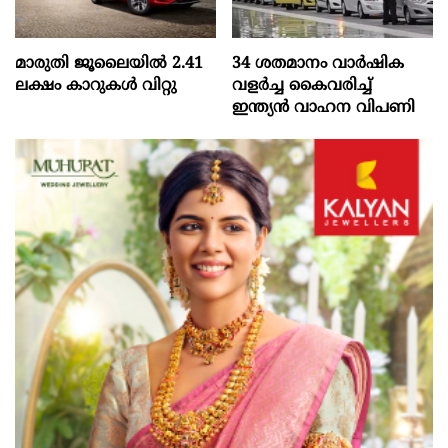
മാരുതി ജൂലൈയിൽ 2.41
34 ശതമാനം വാർഷിക
ലക്ഷം കാറുകൾ വിറ്റു
വളർച്ച കൈവരിച്ച്
ഇന്ത്യൻ വാഹന വിപണി