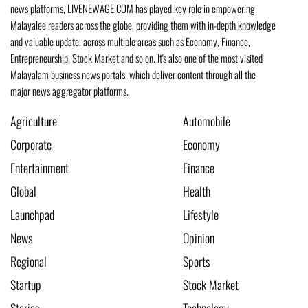
news platforms, LIVENEWAGE.COM has played key role in empowering
Malayalee readers across the globe, providing them with in-depth knowledge
and valuable update, across multiple areas such as Economy, Finance,
Entrepreneurship, Stock Market and so on. It's also one of the most visited
Malayalam business news portals, which deliver content through all the
major news aggregator platforms.
Agriculture
Automobile
Corporate
Economy
Entertainment
Finance
Global
Health
Launchpad
Lifestyle
News
Opinion
Regional
Sports
Startup
Stock Market
Stories
Technology