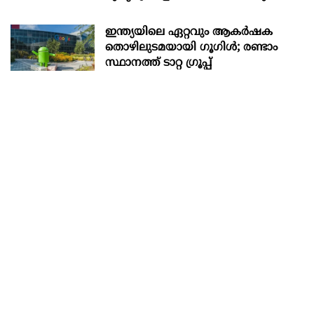
ഇന്ത്യയിലെ ഏറ്റവും ആകര്‍ഷക
തൊഴിലുടമയായി ഗൂഗിള്‍; രണ്ടാം
സ്ഥാനത്ത് ടാറ്റ ഗ്രൂപ്പ്