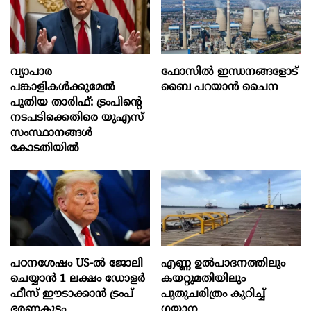
വ്യാപാര
ഫോസിൽ ഇന്ധനങ്ങളോട്
പങ്കാളികൾക്കുമേൽ
ബൈ പറയാൻ ചൈന
പുതിയ താരിഫ്: ട്രംപിന്‍റെ
നടപടിക്കെതിരെ യുഎസ്
സംസ്ഥാനങ്ങൾ
കോടതിയിൽ
പഠനശേഷം US-ൽ ജോലി
എണ്ണ ഉൽപാദനത്തിലും
ചെയ്യാൻ 1 ലക്ഷം ഡോളർ
കയറ്റുമതിയിലും
ഫീസ് ഈടാക്കാൻ ട്രംപ്
പുതുചരിത്രം കുറിച്ച്
ഭരണകൂടം
ഗയാന