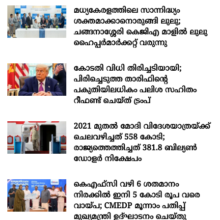
മധ്യകേരളത്തിലെ സാന്നിദ്ധ്യം
ശക്തമാക്കാനൊരുങ്ങി ലുലു;
ചങ്ങനാശ്ശേരി കെജിഎ മാളിൽ ലുലു
ഹൈപ്പർമാർക്കറ്റ് വരുന്നു
കോടതി വിധി തിരിച്ചടിയായി;
പിരിച്ചെടുത്ത താരിഫിന്‍റെ
പകുതിയിലധികം പലിശ സഹിതം
റീഫണ്ട് ചെയ്ത് ട്രംപ്
2021 മുതൽ മോദി വിദേശയാത്രയ്ക്ക്
ചെലവഴിച്ചത് 558 കോടി;
രാജ്യത്തെത്തിച്ചത് 381.8 ബില്യൺ
ഡോളർ നിക്ഷേപം
കെഎഫ്സി വഴി 6 ശതമാനം
നിരക്കിൽ ഇനി 5 കോടി രൂപ വരെ
വായ്പ; CMEDP മൂന്നാം പതിപ്പ്
മുഖ്യമന്ത്രി ഉദ്ഘാടനം ചെയ്തു