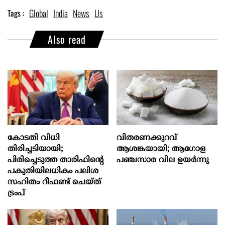
Global
India
News
Us
Tags :
Also read
കോടതി വിധി
വിതരണക്കുറവ്
തിരിച്ചടിയായി;
ആശങ്കയായി; ആഗോള
പിരിച്ചെടുത്ത താരിഫിന്‍റെ
പഞ്ചസാര വില ഉയര്‍ന്നു
പകുതിയിലധികം പലിശ
സഹിതം റീഫണ്ട് ചെയ്ത്
ട്രംപ്