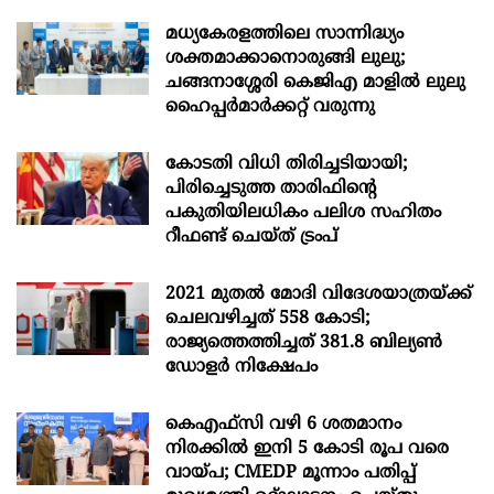
മധ്യകേരളത്തിലെ സാന്നിദ്ധ്യം
ശക്തമാക്കാനൊരുങ്ങി ലുലു;
ചങ്ങനാശ്ശേരി കെജിഎ മാളിൽ ലുലു
ഹൈപ്പർമാർക്കറ്റ് വരുന്നു
കോടതി വിധി തിരിച്ചടിയായി;
പിരിച്ചെടുത്ത താരിഫിന്‍റെ
പകുതിയിലധികം പലിശ സഹിതം
റീഫണ്ട് ചെയ്ത് ട്രംപ്
2021 മുതൽ മോദി വിദേശയാത്രയ്ക്ക്
ചെലവഴിച്ചത് 558 കോടി;
രാജ്യത്തെത്തിച്ചത് 381.8 ബില്യൺ
ഡോളർ നിക്ഷേപം
കെഎഫ്സി വഴി 6 ശതമാനം
നിരക്കിൽ ഇനി 5 കോടി രൂപ വരെ
വായ്പ; CMEDP മൂന്നാം പതിപ്പ്