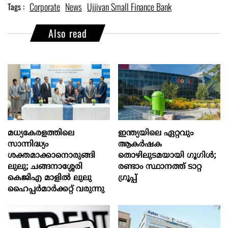
Corporate
News
Ujjivan Small Finance Bank
Tags :
Also read
മധ്യകേരളത്തിലെ
ഇന്ത്യയിലെ ഏറ്റവും
സാന്നിദ്ധ്യം
ആകര്‍ഷക
ശക്തമാക്കാനൊരുങ്ങി
തൊഴിലുടമയായി ഗൂഗിള്‍;
ലുലു; ചങ്ങനാശ്ശേരി
രണ്ടാം സ്ഥാനത്ത് ടാറ്റ
കെജിഎ മാളിൽ ലുലു
ഗ്രൂപ്പ്
ഹൈപ്പർമാർക്കറ്റ് വരുന്നു