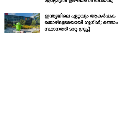
മുഖ്യമന്ത്രി ഉദ്ഘാടനം ചെയ്തു
ഇന്ത്യയിലെ ഏറ്റവും ആകര്‍ഷക
തൊഴിലുടമയായി ഗൂഗിള്‍; രണ്ടാം
സ്ഥാനത്ത് ടാറ്റ ഗ്രൂപ്പ്