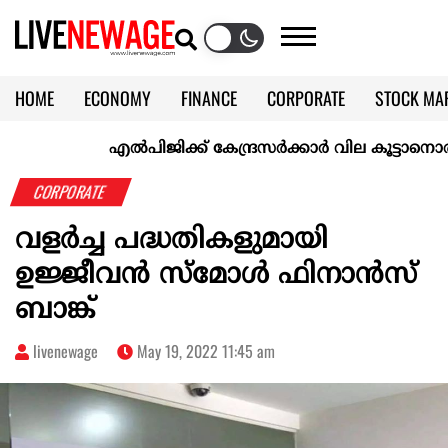
HOME
ECONOMY
FINANCE
CORPORATE
STOCK MA
CALENDAR
KERALA @70
എല്‍പിജിക്ക് കേന്ദ്രസർക്കാർ വില കൂട്ടാനൊരുങ്ങുന്നുവ
CORPORATE
വളർച്ച പദ്ധതികളുമായി
ഉജ്ജീവൻ സ്മോൾ ഫിനാൻസ്
ബാങ്ക്
livenewage
May 19, 2022 11:45 am