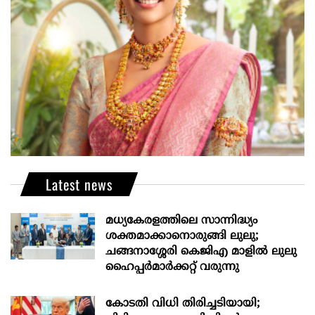
Latest news
മധ്യകേരളത്തിലെ സാന്നിദ്ധ്യം
ശക്തമാക്കാനൊരുങ്ങി ലുലു;
ചങ്ങനാശ്ശേരി കെജിഎ മാളിൽ ലുലു
ഹൈപ്പർമാർക്കറ്റ് വരുന്നു
കോടതി വിധി തിരിച്ചടിയായി;