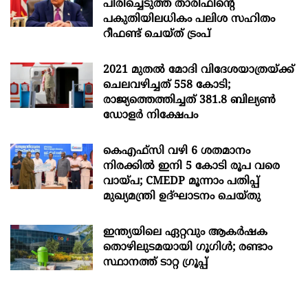
പിരിച്ചെടുത്ത താരിഫിന്‍റെ
പകുതിയിലധികം പലിശ സഹിതം
റീഫണ്ട് ചെയ്ത് ട്രംപ്
2021 മുതൽ മോദി വിദേശയാത്രയ്ക്ക്
ചെലവഴിച്ചത് 558 കോടി;
രാജ്യത്തെത്തിച്ചത് 381.8 ബില്യൺ
ഡോളർ നിക്ഷേപം
കെഎഫ്സി വഴി 6 ശതമാനം
നിരക്കിൽ ഇനി 5 കോടി രൂപ വരെ
വായ്പ; CMEDP മൂന്നാം പതിപ്പ്
മുഖ്യമന്ത്രി ഉദ്ഘാടനം ചെയ്തു
ഇന്ത്യയിലെ ഏറ്റവും ആകര്‍ഷക
തൊഴിലുടമയായി ഗൂഗിള്‍; രണ്ടാം
സ്ഥാനത്ത് ടാറ്റ ഗ്രൂപ്പ്