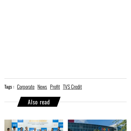
Corporate
News
Profit
TVS Credit
Tags :
Also read