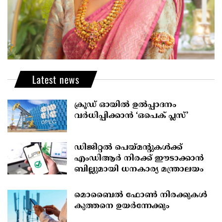
Latest news
ക്രൂഡ് ഓയിൽ ഉൽപ്പാദനം
വർധിപ്പിക്കാൻ ‘ഒപെക് പ്ലസ്’
ഡിജിറ്റൽ പെയ്മന്റുകൾക്ക്
എംഡിആർ നിരക്ക് ഈടാക്കാൻ
ബില്ലുമായി ധനകാര്യ മന്ത്രാലയം
മൊബൈല്‍ ഫോണ്‍ നിരക്കുകള്‍
കുത്തനെ ഉയര്‍ന്നേക്കും