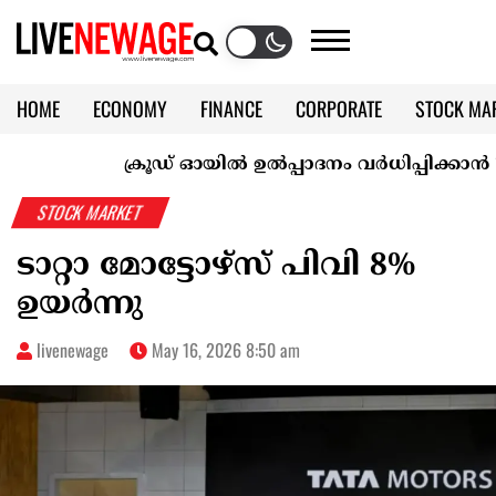
HOME
ECONOMY
FINANCE
CORPORATE
STOCK MA
CALENDAR
KERALA @70
ക്രൂഡ് ഓയിൽ ഉൽപ്പാദനം വർധിപ്പിക്കാൻ ‘ഒപെക
STOCK MARKET
ടാറ്റാ മോട്ടോഴ്‌സ്‌ പിവി 8%
ഉയര്‍ന്നു
livenewage
May 16, 2026 8:50 am