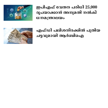
ഇപിഎഫ് വേതന പരിധി 25,000
രൂപയാക്കാൻ അനുമതി നൽകി
ധനമന്ത്രാലയം
എഫ്‍ഡി പലിശനിരക്കിൽ പുതിയ
ചട്ടവുമായി ആർബിഐ