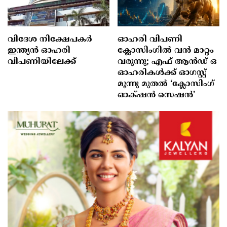
വിദേശ നിക്ഷേപകര്‍
ഓഹരി വിപണി
ഇന്ത്യൻ ഓഹരി
ക്ലോസിംഗിൽ വൻ മാറ്റം
വിപണിയിലേക്ക്
വരുന്നു; എഫ് ആൻഡ് ഒ
ഓഹരികൾക്ക് ഓഗസ്റ്റ്
മൂന്നു മുതൽ ‘ക്ലോസിംഗ്
ഓക്‌ഷൻ സെഷൻ’