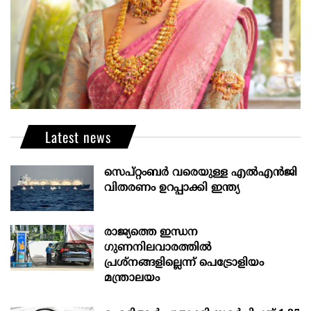
Latest news
സെപ്റ്റംബർ വരെയുള്ള എൽഎൻജി
വിതരണം ഉറപ്പാക്കി ഇന്ത്യ
രാജ്യത്തെ ഇന്ധന
ഗുണനിലവാരത്തില്‍
പ്രശ്‌നങ്ങളില്ലെന്ന് പെട്രോളിയം
മന്ത്രാലയം