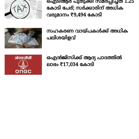
ഐടിആര്‍ പുതുക്കി സമർപ്പിച്ചത് 1.25
കോടി പേര്; സർക്കാരിന് അധിക
വരുമാനം ₹9,494 കോടി
സഹകരണ വായ്പകള്‍ക്ക് അധിക
പലിശയിളവ്
ഒഎന്‍ജിസിക്ക് ആദ്യ പാദത്തില്‍
ലാഭം ₹17,034 കോടി