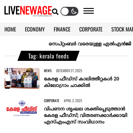
HOME
ECONOMY
FINANCE
CORPORATE
STOCK MA
CALENDAR
KERALA @70
സെപ്റ്റംബർ വരെയുള്ള എൽഎൻജി വിതരണ
Tag: kerala feeds
NEWS
DECEMBER 27, 2025
കേരള ഫീഡ്സ് കാലിത്തീറ്റകൾ 20
കിലോഗ്രാം ചാക്കിൽ
CORPORATE
APRIL 2, 2025
വിപണന ശൃംഖല ശക്തിപ്പെടുത്താൻ
കേരള ഫീഡ്‌സ്; വിതരണക്കാർക്കായി
എസ്എംഎസ് സംവിധാനം