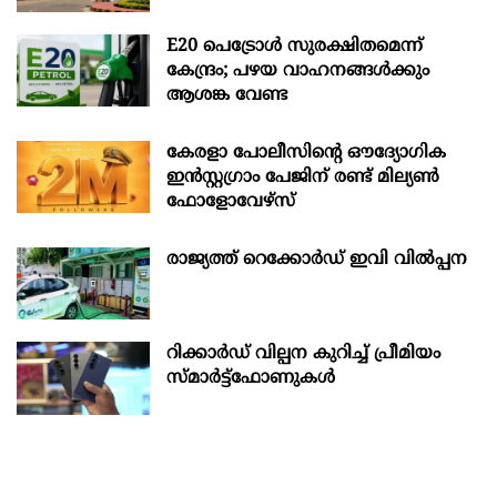
E20 പെട്രോൾ സുരക്ഷിതമെന്ന്
കേന്ദ്രം; പഴയ വാഹനങ്ങൾക്കും
ആശങ്ക വേണ്ട
കേരളാ പോലീസിന്‍റെ ഔദ്യോഗിക
ഇന്‍സ്റ്റഗ്രാം പേജിന് രണ്ട് മില്യണ്‍
ഫോളോവേഴ്സ്
രാജ്യത്ത് റെക്കോർഡ് ഇവി വിൽപ്പന
റിക്കാർഡ് വില്പന കുറിച്ച് പ്രീമിയം
സ്മാർട്ട്ഫോണുകൾ