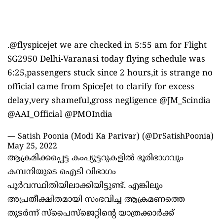
.
@flyspicejet
we are checked in 5:55 am for Flight
SG2950 Delhi-Varanasi today flying schedule was
6:25,passengers stuck since 2 hours,it is strange no
official came from SpiceJet to clarify for excess
delay,very shameful,gross negligence
@JM_Scindia
@AAI_Official
@PMOIndia
— Satish Poonia (Modi Ka Parivar) (@DrSatishPoonia)
May 25, 2022
ആക്രമിക്കപ്പെട്ട കംപ്യൂട്ടറുകളിൽ ഭൂരിഭാഗവും
കമ്പനിയുടെ ഐടി വിഭാഗം
പൂർവസ്ഥിതിയിലാക്കിയിട്ടുണ്ട്. എങ്കിലും
അപ്രതീക്ഷിതമായി സംഭവിച്ച ആക്രമണത്തെ
തുടർന്ന് സ്പൈസ്ജെറ്റിന്റെ യാത്രക്കാർക്ക്