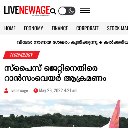
HOME
ECONOMY
FINANCE
CORPORATE
STOCK MA
CALENDAR
KERALA @70
വിദേശ നാണയ ശേഖരം കുതിക്കുന്നു
◆
കല്‍ക്കരിയില്‍ സ
TECHNOLOGY
സ്പൈസ് ജെറ്റിനെതിരെ
റാൻസംവെയർ ആക്രമണം
livenewage
May 26, 2022 4:21 am