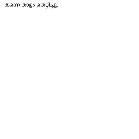
തന്നെ താളം തെറ്റിച്ചു.