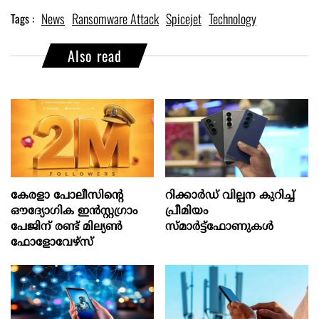
News
Ransomware Attack
Spicejet
Technology
Tags :
Also read
കേരളാ പോലീസിന്‍റെ
റിക്കാർഡ് വില്പന കുറിച്ച്
ഔദ്യോഗിക ഇന്‍സ്റ്റഗ്രാം
പ്രീമിയം
പേജിന് രണ്ട് മില്യണ്‍
സ്മാർട്ട്ഫോണുകൾ
ഫോളോവേഴ്സ്