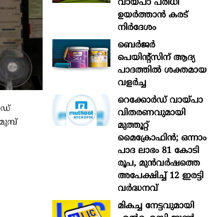
വായ്പാ പരിധി
ഉയർത്താൻ കരട്
നിർദേശം
ബെർജർ
പെയിന്റ്സിന് ആദ്യ
പാദത്തിൽ ശക്തമായ
വളർച്ച
റെക്കോർഡ് വായ്പാ
റഡ്
വിതരണവുമായി
ുമ്പ്
മുത്തൂറ്റ്
മൈക്രോഫിൻ; ഒന്നാം
പാദ ലാഭം 81 കോടി
രൂപ, മുൻവർഷത്തെ
അപേക്ഷിച്ച് 12 ഇരട്ടി
വർദ്ധനവ്
മികച്ച നേട്ടവുമായി