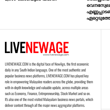
വെനസ്വേല
എണ്ണപ്പാടങ
ഏറ്റെടുത്ത
LIVENEWAGE.COM is the digital face of NewAge, the first economic
daily in any South Indian language. One of the most authentic and
popular business news platforms, LIVENEWAGE.COM has played key
role in empowering Malayalee readers across the globe, providing them
with in-depth knowledge and valuable update, across multiple areas
such as Economy, Finance, Entrepreneurship, Stock Market and so on.
It's also one of the most visited Malayalam business news portals, which
deliver content through all the major news aggregator platforms.