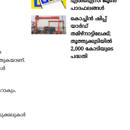
എൽഐസി ജൂൺ
പാദഫലങ്ങൾ
കൊച്ചിന്‍ ഷിപ്പ്
യാർഡ്
തമിഴ്നാട്ടിലേക്ക്;
തൂത്തുക്കുടിയിൽ
2,000 കോടിയുടെ
യ
പദ്ധതി
ടത്തുകയാണ്.
ള്‍
റാകും.
ുക്കലുകള്‍