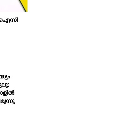
 എൽഐസി
ധ്യം
ലു;
മാളിൽ
രുന്നു