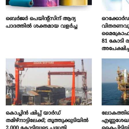
ബെർജർ പെയിന്റ്സിന് ആദ്യ
റെക്കോർഡ
പാദത്തിൽ ശക്തമായ വളർച്ച
വിതരണവുമാ
മൈക്രോഫിൻ
81 കോടി 
അപേക്ഷിച്ച
കൊച്ചിന്‍ ഷിപ്പ് യാർഡ്
ലോകത്തില
തമിഴ്നാട്ടിലേക്ക്; തൂത്തുക്കുടിയിൽ
എണ്ണശേഖര
2,000 കോടിയുടെ പദ്ധതി
കൈപ്പിടിയി