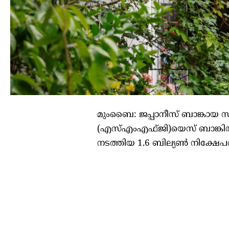
മുംബൈ: ജപ്പാനീസ് ബാങ്കായ സുമിറ്
(എസ്എംഎഫ്ജി)യെസ് ബാങ്കില്‍ 1.
നടത്തിയ 1.6 ബില്യണ്‍ നിക്ഷേപ