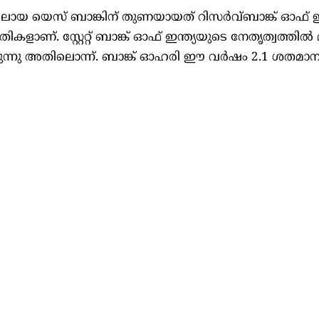
ിലായ യെസ് ബാങ്കിന് തുണയായത് റിസര്‍വ്ബാങ്ക് ഓഫ് ഇന
ണ്. സ്റ്റേറ്റ് ബാങ്ക് ഓഫ് ഇന്ത്യയുടെ നേതൃത്വത്തില്
ുന്നു അതിലൊന്ന്. ബാങ്ക് ഓഹരി ഈ വര്‍ഷം 2.1 ശതമാ