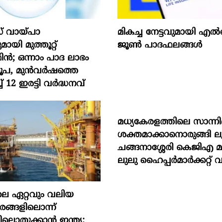
് വായ്പാ
മികച്ച നേട്ടവുമായി
യി മുത്തൂറ്റ്
ജൂൺ പാദഫലങ്ങൾ
; ഒന്നാം പാദ ലാഭം
രൂപ, മുൻവർഷത്തെ
് 12 ഇരട്ടി വർദ്ധനവ്
മധ്യകേരളത്തിലെ സാന്നിദ്
ശക്തമാക്കാനൊരുങ്ങി ലു
ചങ്ങനാശ്ശേരി കെജിഎ 
ലുലു ഹൈപ്പർമാർക്കറ്റ് വ
െ ഏറ്റവും വലിയ
ങ്ങളിലൊന്ന്
ലൊതുക്കാന്‍ ഇന്ത്യ;