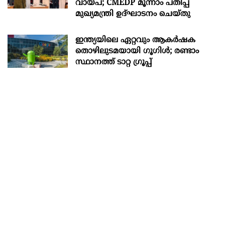
വായ്പ; CMEDP മൂന്നാം പതിപ്പ്
മുഖ്യമന്ത്രി ഉദ്ഘാടനം ചെയ്തു
ഇന്ത്യയിലെ ഏറ്റവും ആകര്‍ഷക
തൊഴിലുടമയായി ഗൂഗിള്‍; രണ്ടാം
സ്ഥാനത്ത് ടാറ്റ ഗ്രൂപ്പ്