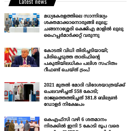
Latest news
മധ്യകേരളത്തിലെ സാന്നിദ്ധ്യം
ശക്തമാക്കാനൊരുങ്ങി ലുലു;
ചങ്ങനാശ്ശേരി കെജിഎ മാളിൽ ലുലു
ഹൈപ്പർമാർക്കറ്റ് വരുന്നു
കോടതി വിധി തിരിച്ചടിയായി;
പിരിച്ചെടുത്ത താരിഫിന്‍റെ
പകുതിയിലധികം പലിശ സഹിതം
റീഫണ്ട് ചെയ്ത് ട്രംപ്
2021 മുതൽ മോദി വിദേശയാത്രയ്ക്ക്
ചെലവഴിച്ചത് 558 കോടി;
രാജ്യത്തെത്തിച്ചത് 381.8 ബില്യൺ
ഡോളർ നിക്ഷേപം
കെഎഫ്സി വഴി 6 ശതമാനം
നിരക്കിൽ ഇനി 5 കോടി രൂപ വരെ