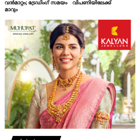
വൻമാറ്റം; ട്രേഡിംഗ് സമയം
വിപണിയിലേക്ക്
മാറും