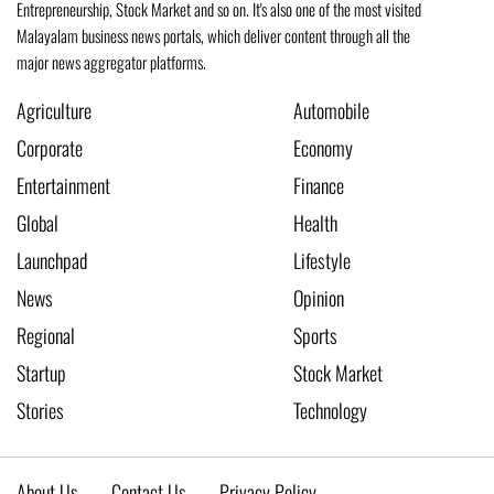
Entrepreneurship, Stock Market and so on. It's also one of the most visited
Malayalam business news portals, which deliver content through all the
major news aggregator platforms.
Agriculture
Automobile
Corporate
Economy
Entertainment
Finance
Global
Health
Launchpad
Lifestyle
News
Opinion
Regional
Sports
Startup
Stock Market
Stories
Technology
About Us
Contact Us
Privacy Policy