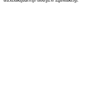
ബാധിക്കുമെന്നും അദ്ദേഹം ചൂണ്ടിക്കാട്ടി.