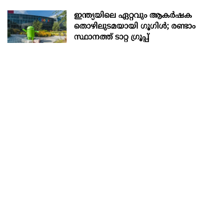
ഇന്ത്യയിലെ ഏറ്റവും ആകര്‍ഷക
തൊഴിലുടമയായി ഗൂഗിള്‍; രണ്ടാം
സ്ഥാനത്ത് ടാറ്റ ഗ്രൂപ്പ്