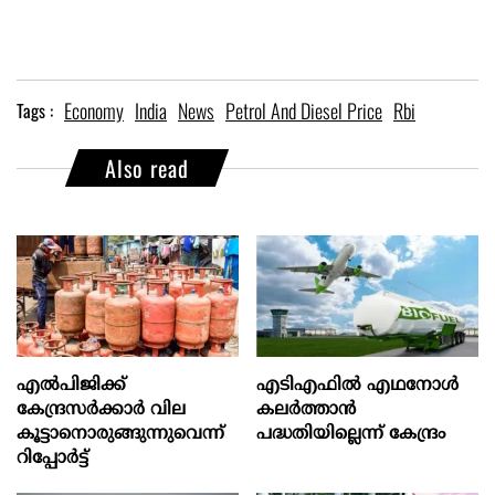
Economy
India
News
Petrol And Diesel Price
Rbi
Tags :
Also read
എല്‍പിജിക്ക്
എടിഎഫില്‍ എഥനോള്‍
കേന്ദ്രസർക്കാർ വില
കലര്‍ത്താന്‍
കൂട്ടാനൊരുങ്ങുന്നുവെന്ന്
പദ്ധതിയില്ലെന്ന് കേന്ദ്രം
റിപ്പോർട്ട്