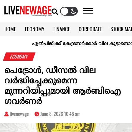
HOME
ECONOMY
FINANCE
CORPORATE
STOCK MA
CALENDAR
KERALA @70
എല്‍പിജിക്ക് കേന്ദ്രസർക്കാർ വില കൂട്ടാനൊരുങ്ങുന്നുവ
ECONOMY
പെട്രോൾ, ഡീസൽ വില
വർദ്ധിച്ചേക്കുമെന്ന
മുന്നറിയിപ്പുമായി ആർബിഐ
ഗവർണർ
livenewage
June 8, 2026 10:48 am