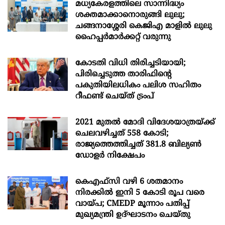
മധ്യകേരളത്തിലെ സാന്നിദ്ധ്യം
ശക്തമാക്കാനൊരുങ്ങി ലുലു;
ചങ്ങനാശ്ശേരി കെജിഎ മാളിൽ ലുലു
ഹൈപ്പർമാർക്കറ്റ് വരുന്നു
കോടതി വിധി തിരിച്ചടിയായി;
പിരിച്ചെടുത്ത താരിഫിന്‍റെ
പകുതിയിലധികം പലിശ സഹിതം
റീഫണ്ട് ചെയ്ത് ട്രംപ്
2021 മുതൽ മോദി വിദേശയാത്രയ്ക്ക്
ചെലവഴിച്ചത് 558 കോടി;
രാജ്യത്തെത്തിച്ചത് 381.8 ബില്യൺ
ഡോളർ നിക്ഷേപം
കെഎഫ്സി വഴി 6 ശതമാനം
നിരക്കിൽ ഇനി 5 കോടി രൂപ വരെ
വായ്പ; CMEDP മൂന്നാം പതിപ്പ്
മുഖ്യമന്ത്രി ഉദ്ഘാടനം ചെയ്തു