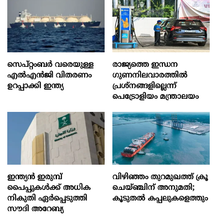
സെപ്റ്റംബർ വരെയുള്ള
രാജ്യത്തെ ഇന്ധന
എൽഎൻജി വിതരണം
ഗുണനിലവാരത്തില്‍
ഉറപ്പാക്കി ഇന്ത്യ
പ്രശ്‌നങ്ങളില്ലെന്ന്
പെട്രോളിയം മന്ത്രാലയം
ഇന്ത്യൻ ഇരുമ്പ്
വിഴിഞ്ഞം തുറമുഖത്ത് ക്രൂ
പൈപ്പുകൾക്ക് അധിക
ചെയ്ഞ്ചിന് അനുമതി;
നികുതി ഏർപ്പെടുത്തി
കൂടുതൽ കപ്പലുകളെത്തും
സൗദി അറേബ്യ