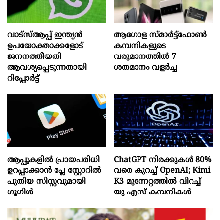
വാട്‌സ്ആപ്പ് ഇന്ത്യൻ
ആഗോള സ്‌മാർട്ട്‌ഫോൺ
ഉപയോക്താക്കളോട്
കമ്പനികളുടെ
ജനനത്തീയതി
വരുമാനത്തിൽ 7
ആവശ്യപ്പെടുന്നതായി
ശതമാനം വളർച്ച
റിപ്പോർട്ട്
ആപ്പുകളിൽ പ്രായപരിധി
ChatGPT നിരക്കുകൾ 80%
ഉറപ്പാക്കാൻ പ്ലേ സ്റ്റോറിൽ
വരെ കുറച്ച് OpenAI; Kimi
പുതിയ സിസ്റ്റവുമായി
K3 മുന്നേറ്റത്തിൽ വിറച്ച്
ഗൂഗിൾ
യു എസ് കമ്പനികൾ