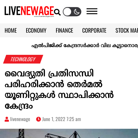
HOME
ECONOMY
FINANCE
CORPORATE
STOCK MA
CALENDAR
KERALA @70
എല്‍പിജിക്ക് കേന്ദ്രസർക്കാർ വില കൂട്ടാനൊരുങ്ങുന്നുവെ
TECHNOLOGY
വൈദ്യുതി പ്രതിസന്ധി
പരിഹരിക്കാൻ തെർമൽ
യൂണിറ്റുകൾ സ്ഥാപിക്കാൻ
കേന്ദ്രം
livenewage
June 1, 2022 7:25 am