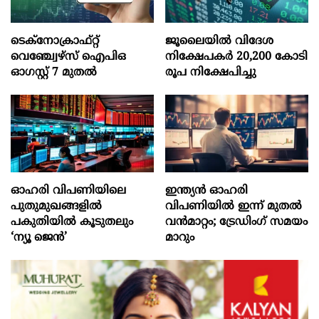
ടെക്‌നോക്രാഫ്‌റ്റ്‌
ജൂലൈയില്‍ വിദേശ
വെഞ്ച്വേഴ്‌സ്‌ ഐപിഒ
നിക്ഷേപകര്‍ 20,200 കോടി
ഓഗസ്റ്റ്‌ 7 മുതല്‍
രൂപ നിക്ഷേപിച്ചു
ഓഹരി വിപണിയിലെ
ഇന്ത്യൻ ഓഹരി
പുതുമുഖങ്ങളിൽ
വിപണിയിൽ ഇന്ന് മുതൽ
പകുതിയിൽ കൂടുതലും
വൻമാറ്റം; ട്രേഡിംഗ് സമയം
‘ന്യൂ ജെൻ’
മാറും