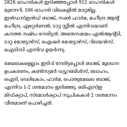
2828 ഓഹരികള്‍ ഇടിഞ്ഞപ്പോള്‍ 912 ഓഹരികള്‍
മുന്നേറി. 106 ഓഹരി വിലകളില്‍ മാറ്റമില്ല.
ഇന്‍ഡസ്ഇന്‍ഡ് ബാങ്ക്, സണ്‍ ഫാര്‍മ, മഹീന്ദ്ര ആന്റ്
മഹീന്ദ്ര, എറ്റേര്‍ണല്‍, ടാറ്റ സ്റ്റീല്‍ എന്നിവയാണ്
കനത്ത നഷ്ടം നേരിട്ടത്. അതേസമയം എല്‍ആന്റ്ടി,
ടാറ്റ മോട്ടോഴ്‌സ്, ഐഷര്‍ മോട്ടോഴ്‌സ്, റിലയന്‍സ്,
ഐടിസി എന്നിവ ഉയര്‍ന്നു.
മേഖലകളെല്ലാം ഇടിവ് നേരിട്ടപ്പോള്‍ ബാങ്ക്, മൂലധന
ഉപകരണം, കണ്‍സ്യമര്‍ ഡ്യൂറബിള്‍സ്, ലോഹം,
ഐടി, ടെലികോം, ഫാര്‍മ, പൊതുമേഖല ബാങ്ക്,
എന്നിവ 1-2 ശതമാനം ഇടിഞ്ഞു. ബിഎസ്ഇ
മിഡ്ക്യാപ്, സ്‌മോള്‍ക്യാപ് സൂചികകള്‍ 2 ശതമാനം
വീതമാണ് പൊഴിച്ചത്.