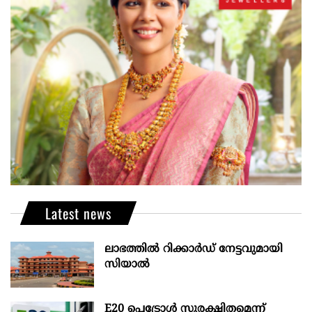
Latest news
ലാഭത്തിൽ റിക്കാർഡ് നേട്ടവുമായി
സിയാൽ
E20 പെട്രോൾ സുരക്ഷിതമെന്ന്