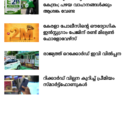
കേന്ദ്രം; പഴയ വാഹനങ്ങൾക്കും
ആശങ്ക വേണ്ട
കേരളാ പോലീസിന്‍റെ ഔദ്യോഗിക
ഇന്‍സ്റ്റഗ്രാം പേജിന് രണ്ട് മില്യണ്‍
ഫോളോവേഴ്സ്
രാജ്യത്ത് റെക്കോർഡ് ഇവി വിൽപ്പന
റിക്കാർഡ് വില്പന കുറിച്ച് പ്രീമിയം
സ്മാർട്ട്ഫോണുകൾ