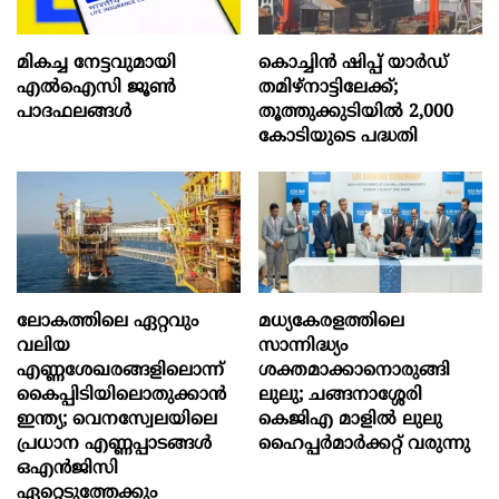
മികച്ച നേട്ടവുമായി
കൊച്ചിന്‍ ഷിപ്പ് യാർഡ്
എൽഐസി ജൂൺ
തമിഴ്നാട്ടിലേക്ക്;
പാദഫലങ്ങൾ
തൂത്തുക്കുടിയിൽ 2,000
കോടിയുടെ പദ്ധതി
ലോകത്തിലെ ഏറ്റവും
മധ്യകേരളത്തിലെ
വലിയ
സാന്നിദ്ധ്യം
എണ്ണശേഖരങ്ങളിലൊന്ന്
ശക്തമാക്കാനൊരുങ്ങി
കൈപ്പിടിയിലൊതുക്കാന്‍
ലുലു; ചങ്ങനാശ്ശേരി
ഇന്ത്യ; വെനസ്വേലയിലെ
കെജിഎ മാളിൽ ലുലു
പ്രധാന എണ്ണപ്പാടങ്ങള്‍
ഹൈപ്പർമാർക്കറ്റ് വരുന്നു
ഒഎന്‍ജിസി
ഏറ്റെടുത്തേക്കും