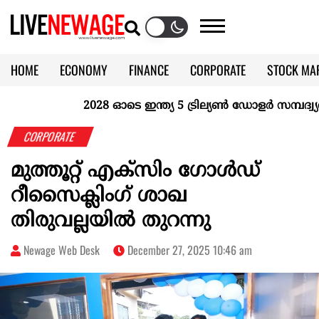
HOME
ECONOMY
FINANCE
CORPORATE
STOCK MA
CALENDAR
KERALA @70
2028 ഓടെ ഇന്ത്യ 5 ട്രില്യണ്‍ ഡോളര്‍ സമ്പദ്വ്യവ
CORPORATE
മുത്തൂറ്റ് എക്സിം ഗോള്‍ഡ്
റീസൈക്ലിംഗ് ശാഖ
തിരുവല്ലയില്‍ തുറന്നു
Newage Web Desk
December 27, 2025 10:46 am