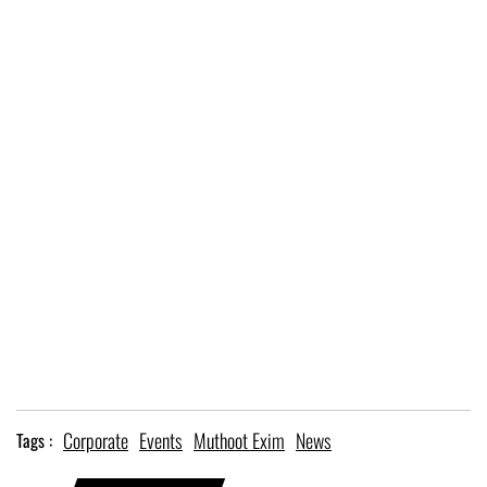
Corporate
Events
Muthoot Exim
News
Tags :