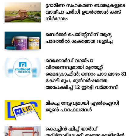
ഗ്രാമീണ സഹകരണ ബാങ്കുകളുടെ
വായ്പാ പരിധി ഉയർത്താൻ കരട്
നിർദേശം
ബെർജർ പെയിന്റ്സിന് ആദ്യ
പാദത്തിൽ ശക്തമായ വളർച്ച
റെക്കോർഡ് വായ്പാ
വിതരണവുമായി മുത്തൂറ്റ്
മൈക്രോഫിൻ; ഒന്നാം പാദ ലാഭം 81
കോടി രൂപ, മുൻവർഷത്തെ
അപേക്ഷിച്ച് 12 ഇരട്ടി വർദ്ധനവ്
മികച്ച നേട്ടവുമായി എൽഐസി
ജൂൺ പാദഫലങ്ങൾ
കൊച്ചിന്‍ ഷിപ്പ് യാർഡ്