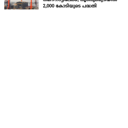
തമിഴ്നാട്ടിലേക്ക്; തൂത്തുക്കുടിയിൽ
2,000 കോടിയുടെ പദ്ധതി