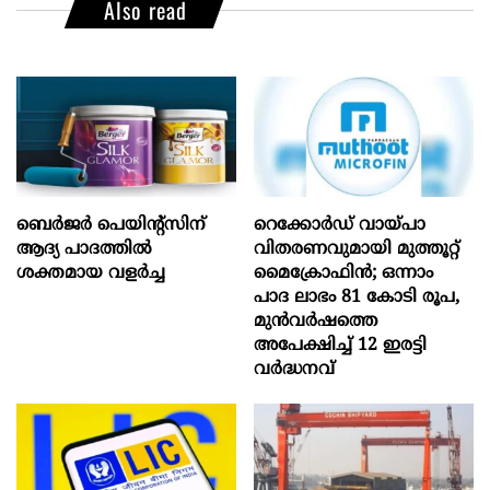
Also read
ബെർജർ പെയിന്റ്സിന്
റെക്കോർഡ് വായ്പാ
ആദ്യ പാദത്തിൽ
വിതരണവുമായി മുത്തൂറ്റ്
ശക്തമായ വളർച്ച
മൈക്രോഫിൻ; ഒന്നാം
പാദ ലാഭം 81 കോടി രൂപ,
മുൻവർഷത്തെ
അപേക്ഷിച്ച് 12 ഇരട്ടി
വർദ്ധനവ്