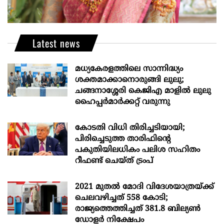
Latest news
മധ്യകേരളത്തിലെ സാന്നിദ്ധ്യം
ശക്തമാക്കാനൊരുങ്ങി ലുലു;
ചങ്ങനാശ്ശേരി കെജിഎ മാളിൽ ലുലു
ഹൈപ്പർമാർക്കറ്റ് വരുന്നു
കോടതി വിധി തിരിച്ചടിയായി;
പിരിച്ചെടുത്ത താരിഫിന്‍റെ
പകുതിയിലധികം പലിശ സഹിതം
റീഫണ്ട് ചെയ്ത് ട്രംപ്
2021 മുതൽ മോദി വിദേശയാത്രയ്ക്ക്
ചെലവഴിച്ചത് 558 കോടി;
രാജ്യത്തെത്തിച്ചത് 381.8 ബില്യൺ
ഡോളർ നിക്ഷേപം