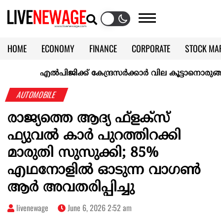
HOME
ECONOMY
FINANCE
CORPORATE
STOCK MA
CALENDAR
KERALA @70
എല്‍പിജിക്ക് കേന്ദ്രസർക്കാർ വില കൂട്ടാനൊരുങ്ങുന്നുവെന്ന്
AUTOMOBILE
രാജ്യത്തെ ആദ്യ ഫ്‌ളക്‌സ്
ഫ്യുവല്‍ കാർ പുറത്തിറക്കി
മാരുതി സുസുക്കി; 85%
എഥനോളിൽ ഓടുന്ന വാഗൺ
ആർ അവതരിപ്പിച്ചു
livenewage
June 6, 2026 2:52 am