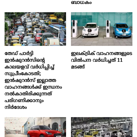
ബാധകം
തേഡ് പാർട്ടി
ഇലക്ട്രിക് വാഹനങ്ങളുടെ
ഇൻഷുറൻസിന്റെ
വിൽപന വർധിച്ചത് 11
കാലയളവ് വർധിപ്പിച്ച്
മടങ്ങ്
സുപ്രീംകോടതി;
ഇൻഷുറൻസ് ഇല്ലാത്ത
വാഹനങ്ങൾക്ക് ഇന്ധനം
നൽകാതിരിക്കുന്നത്
പരിഗണിക്കാനും
നിർദേശം