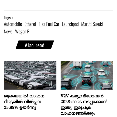
Tags :
Automobile
Ethanol
Flex Fuel Car
Launchpad
Maruti Suzuki
News
Wagon R
Also read
ജൂലൈയിൽ വാഹന
V2V കമ്യൂണിക്കേഷൻ
റീട്ടെയിൽ വിൽപ്പന
2028-ഓടെ നടപ്പാക്കാൻ
25.89% ഉയർന്നു
ഇന്ത്യ; ഇരുചക്ര
വാഹനങ്ങൾക്കും