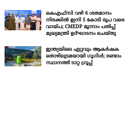
കെഎഫ്സി വഴി 6 ശതമാനം
നിരക്കിൽ ഇനി 5 കോടി രൂപ വരെ
വായ്പ; CMEDP മൂന്നാം പതിപ്പ്
മുഖ്യമന്ത്രി ഉദ്ഘാടനം ചെയ്തു
ഇന്ത്യയിലെ ഏറ്റവും ആകര്‍ഷക
തൊഴിലുടമയായി ഗൂഗിള്‍; രണ്ടാം
സ്ഥാനത്ത് ടാറ്റ ഗ്രൂപ്പ്