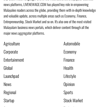
news platforms, LIVENEWAGE.COM has played key role in empowering
Malayalee readers across the globe, providing them with in-depth knowledge
and valuable update, across multiple areas such as Economy, Finance,
Entrepreneurship, Stock Market and so on. It's also one of the most visited
Malayalam business news portals, which deliver content through all the
major news aggregator platforms.
Agriculture
Automobile
Corporate
Economy
Entertainment
Finance
Global
Health
Launchpad
Lifestyle
News
Opinion
Regional
Sports
Startup
Stock Market