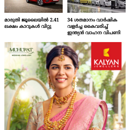
മാരുതി ജൂലൈയിൽ 2.41
34 ശതമാനം വാർഷിക
ലക്ഷം കാറുകൾ വിറ്റു
വളർച്ച കൈവരിച്ച്
ഇന്ത്യൻ വാഹന വിപണി