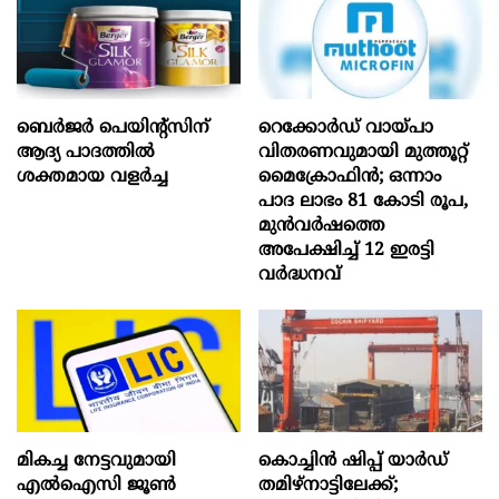
ബെർജർ പെയിന്റ്സിന്
റെക്കോർഡ് വായ്പാ
ആദ്യ പാദത്തിൽ
വിതരണവുമായി മുത്തൂറ്റ്
ശക്തമായ വളർച്ച
മൈക്രോഫിൻ; ഒന്നാം
പാദ ലാഭം 81 കോടി രൂപ,
മുൻവർഷത്തെ
അപേക്ഷിച്ച് 12 ഇരട്ടി
വർദ്ധനവ്
മികച്ച നേട്ടവുമായി
കൊച്ചിന്‍ ഷിപ്പ് യാർഡ്
എൽഐസി ജൂൺ
തമിഴ്നാട്ടിലേക്ക്;