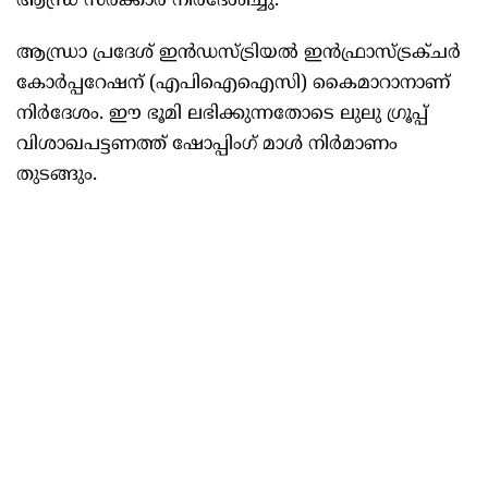
ആന്ധ്ര സർക്കാർ നിർദേശിച്ചു.
ആന്ധ്രാ പ്രദേശ് ഇൻഡസ്ട്രിയൽ ഇൻഫ്രാസ്ട്രക്ചർ
കോർപ്പറേഷന് (എപിഐഐസി) കൈമാറാനാണ്
നിർദേശം. ഈ ഭൂമി ലഭിക്കുന്നതോടെ ലുലു ഗ്രൂപ്പ്
വിശാഖപട്ടണത്ത് ഷോപ്പിംഗ് മാൾ നിർമാണം
തുടങ്ങും.