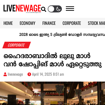
HOME
ECONOMY
FINANCE
CORPORATE
STOCK MA
CALENDAR
KERALA @70
2028 ഓടെ ഇന്ത്യ 5 ട്രില്യണ്‍ ഡോളര്‍ സമ്പദ്വ്യവസ്ഥയാ
CORPORATE
ഹൈദരാബാദിൽ ലുലു മാൾ
വൻ ഷോപ്പിങ് മാൾ ഏറ്റെടുത്തു
livenewage
April 14, 2025 8:51 am