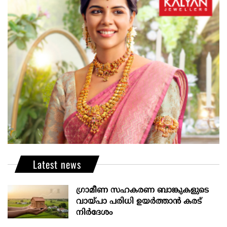
Latest news
ഗ്രാമീണ സഹകരണ ബാങ്കുകളുടെ
വായ്പാ പരിധി ഉയർത്താൻ കരട്
നിർദേശം