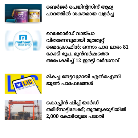
ബെർജർ പെയിന്റ്സിന് ആദ്യ
പാദത്തിൽ ശക്തമായ വളർച്ച
റെക്കോർഡ് വായ്പാ
വിതരണവുമായി മുത്തൂറ്റ്
മൈക്രോഫിൻ; ഒന്നാം പാദ ലാഭം 81
കോടി രൂപ, മുൻവർഷത്തെ
അപേക്ഷിച്ച് 12 ഇരട്ടി വർദ്ധനവ്
മികച്ച നേട്ടവുമായി എൽഐസി
ജൂൺ പാദഫലങ്ങൾ
കൊച്ചിന്‍ ഷിപ്പ് യാർഡ്
തമിഴ്നാട്ടിലേക്ക്; തൂത്തുക്കുടിയിൽ
2,000 കോടിയുടെ പദ്ധതി