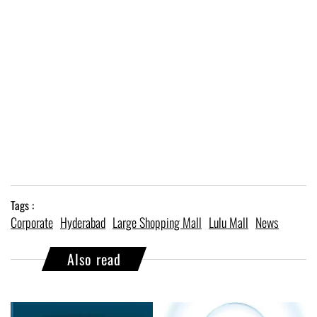
Tags :
Corporate
Hyderabad
Large Shopping Mall
Lulu Mall
News
Also read