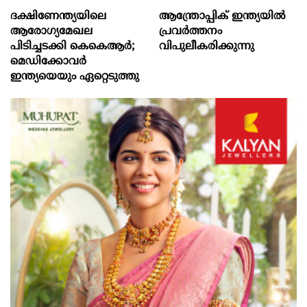
ദക്ഷിണേന്ത്യയിലെ
ആന്ത്രോപ്പിക് ഇന്ത്യയില്‍
ആരോഗ്യമേഖല
പ്രവര്‍ത്തനം
പിടിച്ചടക്കി കെകെആർ;
വിപുലീകരിക്കുന്നു
മെഡിക്കോവർ
ഇന്ത്യയെയും ഏറ്റെടുത്തു