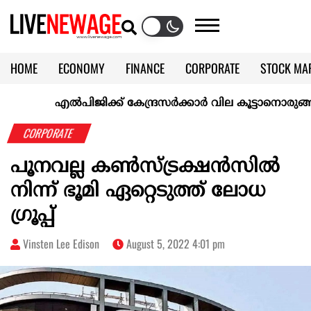
HOME
ECONOMY
FINANCE
CORPORATE
STOCK MA
CALENDAR
KERALA @70
എല്‍പിജിക്ക് കേന്ദ്രസർക്കാർ വില കൂട്ടാനൊരുങ്ങുന്നുവെന
CORPORATE
പൂനവല്ല കൺസ്ട്രക്ഷൻസിൽ
നിന്ന് ഭൂമി ഏറ്റെടുത്ത് ലോധ
ഗ്രൂപ്പ്
Vinsten Lee Edison
August 5, 2022 4:01 pm