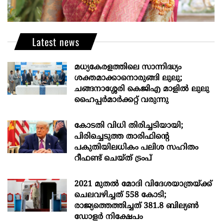
Latest news
മധ്യകേരളത്തിലെ സാന്നിദ്ധ്യം
ശക്തമാക്കാനൊരുങ്ങി ലുലു;
ചങ്ങനാശ്ശേരി കെജിഎ മാളിൽ ലുലു
ഹൈപ്പർമാർക്കറ്റ് വരുന്നു
കോടതി വിധി തിരിച്ചടിയായി;
പിരിച്ചെടുത്ത താരിഫിന്‍റെ
പകുതിയിലധികം പലിശ സഹിതം
റീഫണ്ട് ചെയ്ത് ട്രംപ്
2021 മുതൽ മോദി വിദേശയാത്രയ്ക്ക്
ചെലവഴിച്ചത് 558 കോടി;
രാജ്യത്തെത്തിച്ചത് 381.8 ബില്യൺ
ഡോളർ നിക്ഷേപം