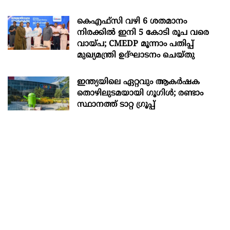
കെഎഫ്സി വഴി 6 ശതമാനം
നിരക്കിൽ ഇനി 5 കോടി രൂപ വരെ
വായ്പ; CMEDP മൂന്നാം പതിപ്പ്
മുഖ്യമന്ത്രി ഉദ്ഘാടനം ചെയ്തു
ഇന്ത്യയിലെ ഏറ്റവും ആകര്‍ഷക
തൊഴിലുടമയായി ഗൂഗിള്‍; രണ്ടാം
സ്ഥാനത്ത് ടാറ്റ ഗ്രൂപ്പ്