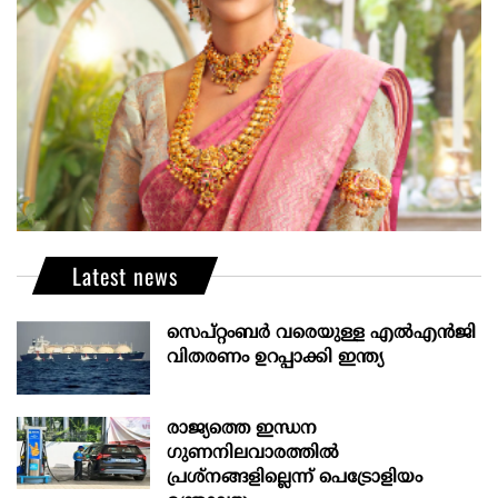
Latest news
സെപ്റ്റംബർ വരെയുള്ള എൽഎൻജി
വിതരണം ഉറപ്പാക്കി ഇന്ത്യ
രാജ്യത്തെ ഇന്ധന
ഗുണനിലവാരത്തില്‍
പ്രശ്‌നങ്ങളില്ലെന്ന് പെട്രോളിയം