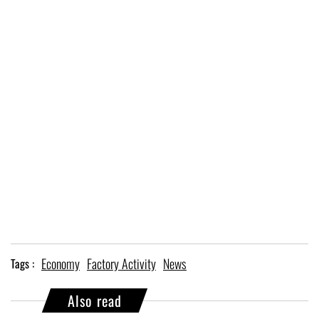
Economy
Factory Activity
News
Tags :
Also read