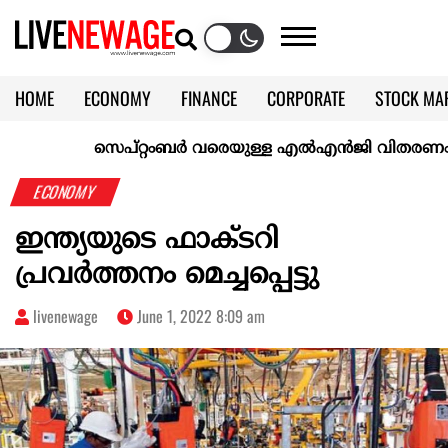
HOME
ECONOMY
FINANCE
CORPORATE
STOCK MA
CALENDAR
KERALA @70
സെപ്റ്റംബർ വരെയുള്ള എൽഎൻജി വിതരണം ഉറപ്പാക്
ECONOMY
ഇന്ത്യയുടെ ഫാക്ടറി
പ്രവര്‍ത്തനം മെച്ചപ്പെട്ടു
livenewage
June 1, 2022 8:09 am