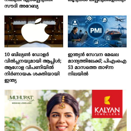
സൗദി അറേബ്യ
10 ബില്യൺ ഡോളർ
ഇന്ത്യൻ സേവന മേഖല
വിൽപ്പനയുമായി ആപ്പിൾ;
മാന്ദ്യത്തിലേക്ക്; പിഎംഐ
ആഗോള വിപണിയിൽ
53 മാസത്തെ താഴ്ന്ന
നിർണായക ശക്തിയായി
നിലയില്‍
ഇന്ത്യ