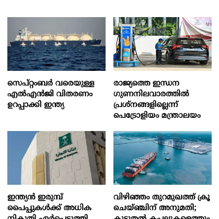
സെപ്റ്റംബർ വരെയുള്ള
രാജ്യത്തെ ഇന്ധന
എൽഎൻജി വിതരണം
ഗുണനിലവാരത്തില്‍
ഉറപ്പാക്കി ഇന്ത്യ
പ്രശ്‌നങ്ങളില്ലെന്ന്
പെട്രോളിയം മന്ത്രാലയം
ഇന്ത്യൻ ഇരുമ്പ്
വിഴിഞ്ഞം തുറമുഖത്ത് ക്രൂ
പൈപ്പുകൾക്ക് അധിക
ചെയ്ഞ്ചിന് അനുമതി;
നികുതി ഏർപ്പെടുത്തി
കൂടുതൽ കപ്പലുകളെത്തും