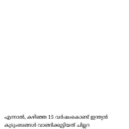
എന്നാല്‍, കഴിഞ്ഞ 15 വർഷംകൊണ്ട് ഇന്ത്യൻ
കുടുംബങ്ങള്‍ വാങ്ങിക്കൂട്ടിയത് ചില്ലറ