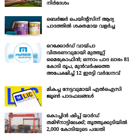
നിർദേശം
ബെർജർ പെയിന്റ്സിന് ആദ്യ
പാദത്തിൽ ശക്തമായ വളർച്ച
റെക്കോർഡ് വായ്പാ
വിതരണവുമായി മുത്തൂറ്റ്
മൈക്രോഫിൻ; ഒന്നാം പാദ ലാഭം 81
കോടി രൂപ, മുൻവർഷത്തെ
അപേക്ഷിച്ച് 12 ഇരട്ടി വർദ്ധനവ്
മികച്ച നേട്ടവുമായി എൽഐസി
ജൂൺ പാദഫലങ്ങൾ
കൊച്ചിന്‍ ഷിപ്പ് യാർഡ്
തമിഴ്നാട്ടിലേക്ക്; തൂത്തുക്കുടിയിൽ
2,000 കോടിയുടെ പദ്ധതി