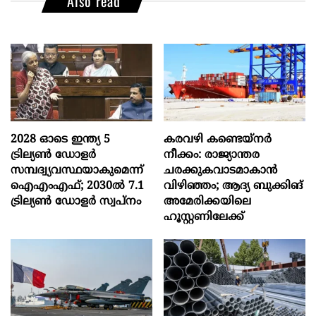
Also read
2028 ഓടെ ഇന്ത്യ 5
കരവഴി കണ്ടെയ്നർ
ട്രില്യണ്‍ ഡോളര്‍
നീക്കം: രാജ്യാന്തര
സമ്പദ്വ്യവസ്ഥയാകുമെന്ന്
ചരക്കുകവാടമാകാൻ
ഐഎംഎഫ്; 2030ല്‍ 7.1
വിഴിഞ്ഞം; ആദ്യ ബുക്കിങ്
ട്രില്യണ്‍ ഡോളര്‍ സ്വപ്നം
അമേരിക്കയിലെ
ഹൂസ്റ്റണിലേക്ക്