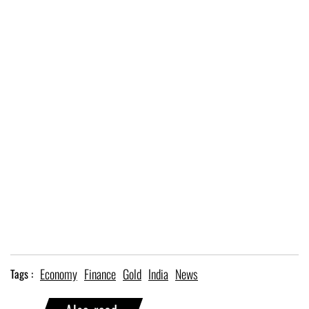
Economy
Finance
Gold
India
News
Tags :