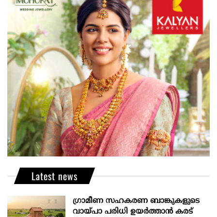
Latest news
ഗ്രാമീണ സഹകരണ ബാങ്കുകളുടെ
വായ്പാ പരിധി ഉയർത്താൻ കരട്