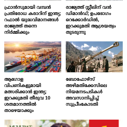
ഫ്രാൻസുമായി വമ്പന്‍
രാജ്യത്ത് സ്റ്റീലിന് വൻ
പ്രതിരോധ കരാറിന് ഇന്ത്യ;
ഡിമാൻഡ്; ഉപഭോഗം
റഫാല്‍ യുദ്ധവിമാനങ്ങള്‍
റെക്കോർഡിൽ,
രാജ്യത്ത് തന്നെ
ഇറക്കുമതി ആശ്രയത്വം
നിര്‍മ്മിക്കും
തുടരുന്നു
ആഗോള
ബോഫോഴ്‌സ്
വിപണികളുമായി
അഴിമതിക്കേസിലെ
മത്സരിക്കാൻ ഇന്ത്യ;
നിയമനടപടികൾ
ഇറക്കുമതി തീരുവ 10
അവസാനിപ്പിച്ച്
ശതമാനത്തിൽ
സുപ്രീംകോടതി
താഴെയാക്കും