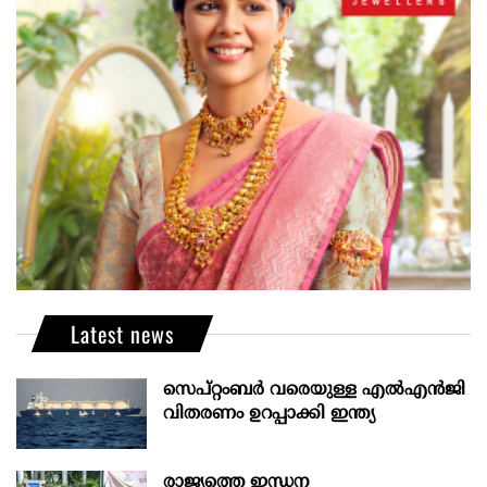
Latest news
സെപ്റ്റംബർ വരെയുള്ള എൽഎൻജി
വിതരണം ഉറപ്പാക്കി ഇന്ത്യ
രാജ്യത്തെ ഇന്ധന