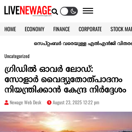
HOME
ECONOMY
FINANCE
CORPORATE
STOCK MA
CALENDAR
KERALA @70
സെപ്റ്റംബർ വരെയുള്ള എൽഎൻജി വിതരണം ഉറപ്പ
Uncategorized
ഗ്രിഡില്‍ ഓവര്‍ ലോഡ്:
സോളാര്‍ വൈദ്യുതോത്പാദനം
നിയന്ത്രിക്കാന്‍ കേന്ദ്ര നിര്‍ദ്ദേശം
Newage Web Desk
August 23, 2025 12:22 pm