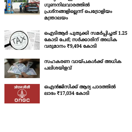
ഗുണനിലവാരത്തില്‍
പ്രശ്‌നങ്ങളില്ലെന്ന് പെട്രോളിയം
മന്ത്രാലയം
ഐടിആര്‍ പുതുക്കി സമർപ്പിച്ചത് 1.25
കോടി പേര്; സർക്കാരിന് അധിക
വരുമാനം ₹9,494 കോടി
സഹകരണ വായ്പകള്‍ക്ക് അധിക
പലിശയിളവ്
ഒഎന്‍ജിസിക്ക് ആദ്യ പാദത്തില്‍
ലാഭം ₹17,034 കോടി