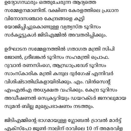
ഉദ്യോഗസ്ഥരും ഒത്തുചേരുന്ന ആദ്യത്തെ
സമ്മേളനമാണിത്. ദക്ഷിണ കേരളത്തിലെ പ്രധാന
വിനോദസഞ്ചാര കേന്ദ്രങ്ങളെ കൂട്ടി
യോജിപ്പിച്ചുകൊണ്ടുള്ള വ്യത്യസ്ത ടൂറിസം
സര്‍ക്യൂട്ടുകള്‍ ജിടിഎമ്മില്‍ അവതരിപ്പിക്കും.
ഉദ്ഘാടന സമ്മേളനത്തില്‍ ഗതാഗത മന്ത്രി സിപി
ജോണ്‍, ശ്രീലങ്കന്‍ ടൂറിസം സഹമന്ത്രി പ്രൊഫ.
റുവാന്‍ രണസിംഗെ, ആന്ധ്രാപ്രദേശ് ടൂറിസം
സാംസ്കാരിക മന്ത്രി കന്ദുല ദുര്‍ഗേഷ് എന്നിവര്‍
വിശിഷ്ടാതിഥികളായിരിക്കും. എം. വിന്‍സെന്‍റ്
എംഎല്‍എ അധ്യക്ഷത വഹിക്കും. കേന്ദ്ര ടൂറിസം
അഡീഷണല്‍ സെക്രട്ടറിയും ഡയറക്ടര്‍ ജനറലുമായ
സുമന്‍ ബില്ല മുഖ്യപ്രഭാഷണം നടത്തും.
ജിടിഎമ്മിന്‍റെ ഭാഗമായുള്ള ഗ്ലോബല്‍ ട്രാവല്‍ മാര്‍ട്ട്
എക്സ്പോ ജൂണ്‍ നാലിന് രാവിലെ 10 ന് അമരവിള