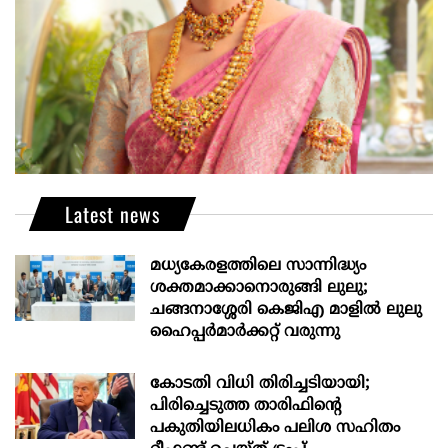
Latest news
മധ്യകേരളത്തിലെ സാന്നിദ്ധ്യം
ശക്തമാക്കാനൊരുങ്ങി ലുലു;
ചങ്ങനാശ്ശേരി കെജിഎ മാളിൽ ലുലു
ഹൈപ്പർമാർക്കറ്റ് വരുന്നു
കോടതി വിധി തിരിച്ചടിയായി;
പിരിച്ചെടുത്ത താരിഫിന്‍റെ
പകുതിയിലധികം പലിശ സഹിതം