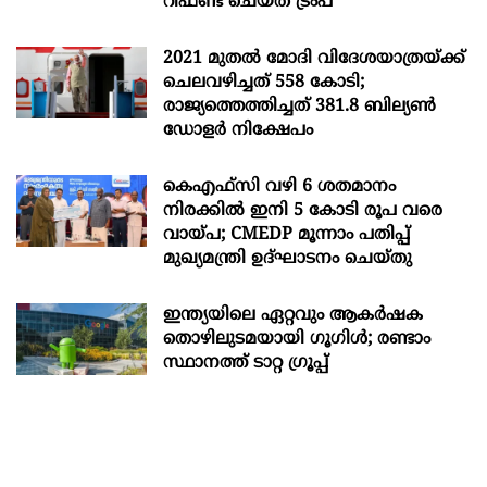
റീഫണ്ട് ചെയ്ത് ട്രംപ്
2021 മുതൽ മോദി വിദേശയാത്രയ്ക്ക്
ചെലവഴിച്ചത് 558 കോടി;
രാജ്യത്തെത്തിച്ചത് 381.8 ബില്യൺ
ഡോളർ നിക്ഷേപം
കെഎഫ്സി വഴി 6 ശതമാനം
നിരക്കിൽ ഇനി 5 കോടി രൂപ വരെ
വായ്പ; CMEDP മൂന്നാം പതിപ്പ്
മുഖ്യമന്ത്രി ഉദ്ഘാടനം ചെയ്തു
ഇന്ത്യയിലെ ഏറ്റവും ആകര്‍ഷക
തൊഴിലുടമയായി ഗൂഗിള്‍; രണ്ടാം
സ്ഥാനത്ത് ടാറ്റ ഗ്രൂപ്പ്