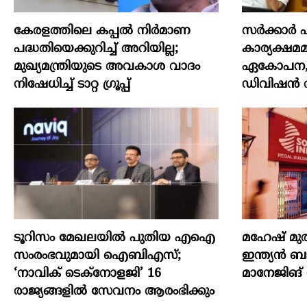
കേരളത്തിലെ കപ്പൽ നിർമാണ
സര്‍ക്കാര്
പദ്ധതിയെക്കുറിച്ച് അറിയില്ല;
കാര്യക്ഷമമ
മുഖ്യമന്ത്രിയുടെ അവകാശ വാദം
ഏകോപന, പ്
നിഷേധിച്ച് ടാറ്റ ഗ്രൂപ്പ്
ഡിവിഷന്‍ ര
ടൂറിസം മേഖലയിൽ പുതിയ എഐ
മഹേഷ് മു
സംരംഭവുമായി ഐബിഎസ്;
ഇന്ത്യൻ ബാ
‘നാവിക് ടെക്‌നോളജി’ 16
മാനേജിങ്
രാജ്യങ്ങളിൽ സേവനം ആരംഭിക്കും