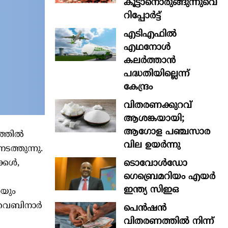
കൂട്ടാനൊരുങ്ങുന്നുവെന്ന
റിപ്പോർട്ട്
എടിഎഫില്‍
എഥനോള്‍
കലര്‍ത്താന്‍
പദ്ധതിയില്ലെന്ന്
കേന്ദ്രം
വിതരണക്കുറവ്
ആശങ്കയായി;
ആഗോള പഞ്ചസാര
്തില്‍
വില ഉയര്‍ന്നു
ടത്തുന്നു.
ടൊവോൾഡോ
കള്‍,
ഗെബ്രെമറിയം എയർ
ഇന്ത്യ സിഇഒ
േയും
 വെബിനാര്‍
പെൻഷൻ
വിതരണത്തിൽ നിന്ന്