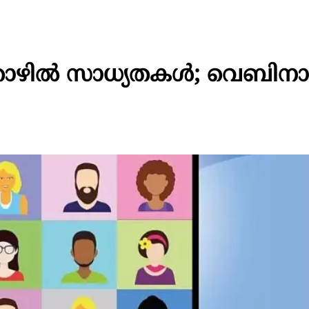
തൊഴില്‍ സാധ്യതകള്‍; വെബിനാര