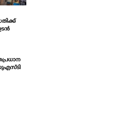
തിക്ക്
ഉടൻ
്രപ്രധാന
യു‌എസ്‌ടി