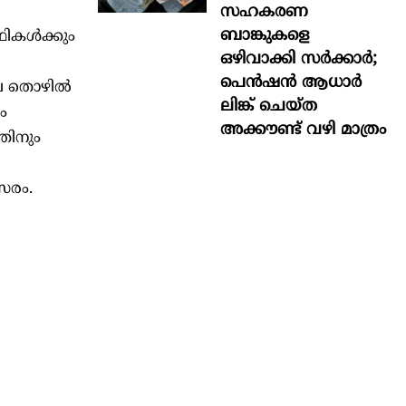
സഹകരണ
ബാങ്കുകളെ
ഥികള്‍ക്കും
ഒഴിവാക്കി സർക്കാർ;
പെൻഷൻ ആധാർ‌
െ തൊഴില്‍
ലിങ്ക് ചെയ്ത
ം
അക്കൗണ്ട് വഴി മാത്രം
തിനും
വസരം.