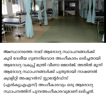
സം
സ്ഥാനത്തെ നാല് ആരോഗ്യ സ്ഥാപനങ്ങൾക്ക്
കൂടി ദേശീയ ഗുണനിലവാര അംഗീകാരം ലഭിച്ചതായി
ആരോഗ്യ വകുപ്പ് മന്ത്രി വീണാ ജോർജ്. അതിൽ മൂന്ന്
ആരോഗ്യ സ്ഥാപനങ്ങൾക്ക് പുതുതായി നാഷണൽ
ക്വാളിറ്റി അഷുറൻസ് സ്റ്റാന്റേർഡ്സ്
(എൻക്യുഎഎസ്) അംഗീകാരവും ഒരു ആരോഗ്യ
സ്ഥാപനത്തിന് പുനഃഅംഗീകാരവുമാണ് ലഭിച്ചത്.