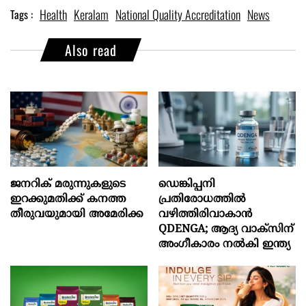
Health
Keralam
National Quality Accreditation
News
Tags :
Also read
ജനറിക് മരുന്നുകളുടെ
ഡെങ്കിപ്പനി
ഇറക്കുമതിക്ക് കനത്ത
പ്രതിരോധത്തിൽ
തീരുവയുമായി അമേരിക്ക
വഴിത്തിരിവാകാൻ
QDENGA; ആദ്യ വാക്സിന്
അംഗീകാരം നൽകി ഇന്ത്യ