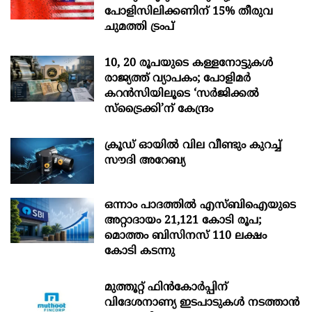
പോളിസിലിക്കണിന് 15% തീരുവ
ചുമത്തി ട്രംപ്
10, 20 രൂപയുടെ കള്ളനോട്ടുകൾ
രാജ്യത്ത് വ്യാപകം; പോളിമർ
കറൻസിയിലൂടെ ‘സർജിക്കൽ
സ്ട്രെെക്കി’ന് കേന്ദ്രം
ക്രൂഡ് ഓയിൽ വില വീണ്ടും കുറച്ച്
സൗദി അറേബ്യ
ഒന്നാം പാദത്തിൽ എസ്ബിഐയുടെ
അറ്റാദായം 21,121 കോടി രൂപ;
മൊത്തം ബിസിനസ് 110 ലക്ഷം
കോടി കടന്നു
മുത്തൂറ്റ് ഫിൻകോർപ്പിന്
വിദേശനാണ്യ ഇടപാടുകൾ നടത്താൻ