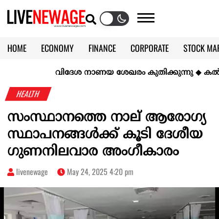
HOME
ECONOMY
FINANCE
CORPORATE
STOCK MA
CALENDAR
KERALA @70
വിദേശ നാണയ ശേഖരം കുതിക്കുന്നു
◆
കല്‍ക്കരി
HEALTH
സംസ്ഥാനത്തെ നാല് ആരോഗ്യ
സ്ഥാപനങ്ങൾക്ക് കൂടി ദേശീയ
ഗുണനിലവാര അംഗീകാരം
livenewage
May 24, 2025 4:20 pm