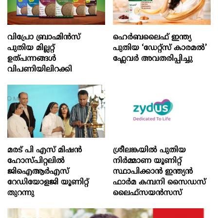
വിപ്രോ ബ്രാഹ്മിൻസ്
ഹെർബലൈഫ് ഇന്ത്യ
പുതിയ മില്ലറ്റ്
പുതിയ ‘ഡേറ്റ്സ് കാരമൽ’
ഉത്പന്നങ്ങൾ
ഫ്ലേവർ അവതരിപ്പിച്ചു
വിപണിയിലിറക്കി
മരട് പി എസ് മിഷന്‍
ശ്രീലങ്കയിൽ പുതിയ
ഹോസ്പിറ്റലില്‍
നിർമ്മാണ യൂണിറ്റ്
ജിഐആര്‍എസ്
സ്ഥാപിക്കാൻ ഇന്ത്യൻ
റേഡിയോളജി യൂണിറ്റ്
ഫാർമ കമ്പനി സൈഡസ്
തുറന്നു
ലൈഫ്സയൻസസ്