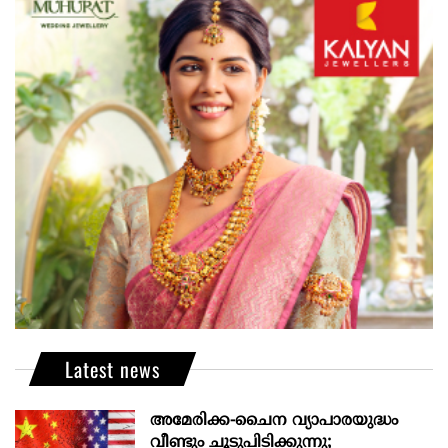
Latest news
അമേരിക്ക-ചൈന വ്യാപാരയുദ്ധം
വീണ്ടും ചൂടുപിടിക്കുന്നു;