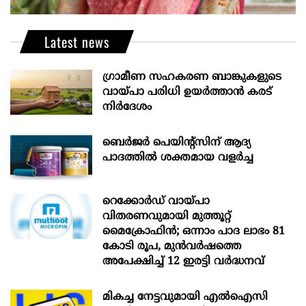
Latest news
ഗ്രാമീണ സഹകരണ ബാങ്കുകളുടെ
വായ്പാ പരിധി ഉയർത്താൻ കരട്
നിർദേശം
ബെർജർ പെയിന്റ്സിന് ആദ്യ
പാദത്തിൽ ശക്തമായ വളർച്ച
റെക്കോർഡ് വായ്പാ
വിതരണവുമായി മുത്തൂറ്റ്
മൈക്രോഫിൻ; ഒന്നാം പാദ ലാഭം 81
കോടി രൂപ, മുൻവർഷത്തെ
അപേക്ഷിച്ച് 12 ഇരട്ടി വർദ്ധനവ്
മികച്ച നേട്ടവുമായി എൽഐസി