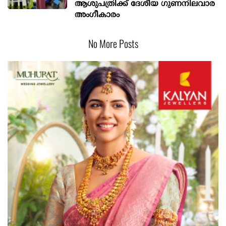
ആശുപത്രിക്ക് ദേശീയ ഗുണനിലവാര
അംഗീകാരം
No More Posts