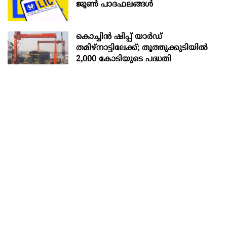
ജൂൺ പാദഫലങ്ങൾ
കൊച്ചിന്‍ ഷിപ്പ് യാർഡ്
തമിഴ്നാട്ടിലേക്ക്; തൂത്തുക്കുടിയിൽ
2,000 കോടിയുടെ പദ്ധതി