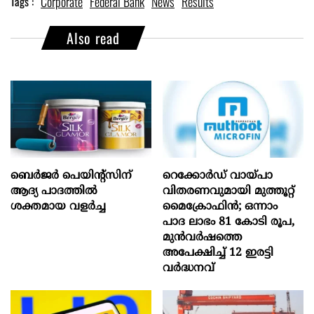
Corporate
Federal Bank
News
Results
Tags :
Also read
ബെർജർ പെയിന്റ്സിന്
റെക്കോർഡ് വായ്പാ
ആദ്യ പാദത്തിൽ
വിതരണവുമായി മുത്തൂറ്റ്
ശക്തമായ വളർച്ച
മൈക്രോഫിൻ; ഒന്നാം
പാദ ലാഭം 81 കോടി രൂപ,
മുൻവർഷത്തെ
അപേക്ഷിച്ച് 12 ഇരട്ടി
വർദ്ധനവ്