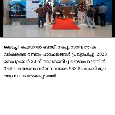
കൊച്ചി
: ഫെഡറൽ ബാങ്ക്, നടപ്പു സാമ്പത്തിക
വർഷത്തെ രണ്ടാം പാദഫലങ്ങൾ പ്രഖ്യാപിച്ചു. 2023
സെപ്റ്റംബർ 30 ന് അവസാനിച്ച രണ്ടാംപാദത്തിൽ
35.54 ശതമാനം വർദ്ധനവോടെ 953.82 കോടി രൂപ
അറ്റാദായം രേഖപ്പെടുത്തി.