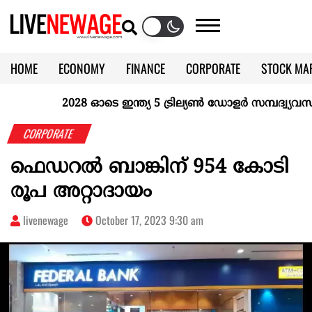
HOME
ECONOMY
FINANCE
CORPORATE
STOCK MA
CALENDAR
KERALA @70
2028 ഓടെ ഇന്ത്യ 5 ട്രില്യണ്‍ ഡോളര്‍ സമ്പദ്വ്യവസ്ഥയ
CORPORATE
ഫെഡറൽ ബാങ്കിന് 954 കോടി
രൂപ അറ്റാദായം
livenewage
October 17, 2023 9:30 am