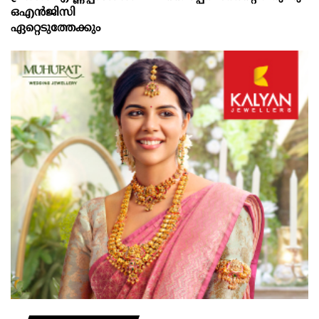
ഒഎന്‍ജിസി
ഏറ്റെടുത്തേക്കും