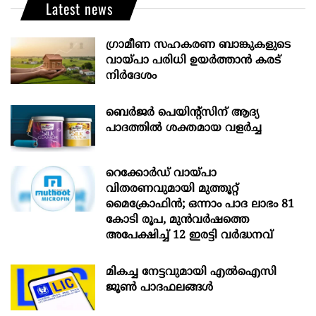
Latest news
ഗ്രാമീണ സഹകരണ ബാങ്കുകളുടെ
വായ്പാ പരിധി ഉയർത്താൻ കരട്
നിർദേശം
ബെർജർ പെയിന്റ്സിന് ആദ്യ
പാദത്തിൽ ശക്തമായ വളർച്ച
റെക്കോർഡ് വായ്പാ
വിതരണവുമായി മുത്തൂറ്റ്
മൈക്രോഫിൻ; ഒന്നാം പാദ ലാഭം 81
കോടി രൂപ, മുൻവർഷത്തെ
അപേക്ഷിച്ച് 12 ഇരട്ടി വർദ്ധനവ്
മികച്ച നേട്ടവുമായി എൽഐസി
ജൂൺ പാദഫലങ്ങൾ