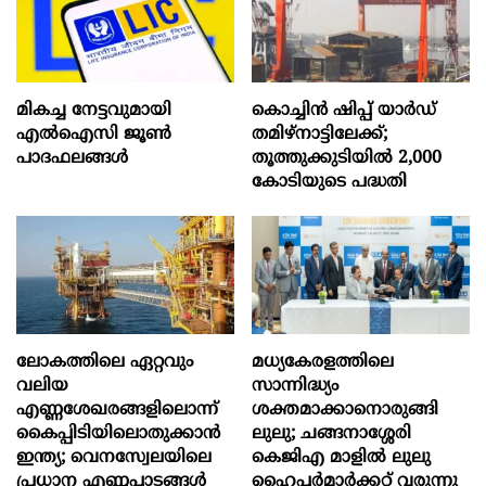
മികച്ച നേട്ടവുമായി
കൊച്ചിന്‍ ഷിപ്പ് യാർഡ്
എൽഐസി ജൂൺ
തമിഴ്നാട്ടിലേക്ക്;
പാദഫലങ്ങൾ
തൂത്തുക്കുടിയിൽ 2,000
കോടിയുടെ പദ്ധതി
ലോകത്തിലെ ഏറ്റവും
മധ്യകേരളത്തിലെ
വലിയ
സാന്നിദ്ധ്യം
എണ്ണശേഖരങ്ങളിലൊന്ന്
ശക്തമാക്കാനൊരുങ്ങി
കൈപ്പിടിയിലൊതുക്കാന്‍
ലുലു; ചങ്ങനാശ്ശേരി
ഇന്ത്യ; വെനസ്വേലയിലെ
കെജിഎ മാളിൽ ലുലു
പ്രധാന എണ്ണപ്പാടങ്ങള്‍
ഹൈപ്പർമാർക്കറ്റ് വരുന്നു