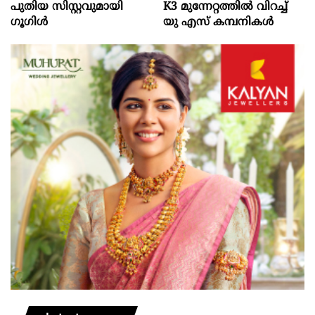
പുതിയ സിസ്റ്റവുമായി
K3 മുന്നേറ്റത്തിൽ വിറച്ച്
ഗൂഗിൾ
യു എസ് കമ്പനികൾ