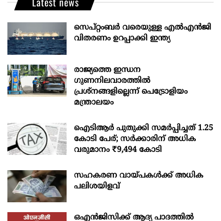
Latest news
സെപ്റ്റംബർ വരെയുള്ള എൽഎൻജി
വിതരണം ഉറപ്പാക്കി ഇന്ത്യ
രാജ്യത്തെ ഇന്ധന
ഗുണനിലവാരത്തില്‍
പ്രശ്‌നങ്ങളില്ലെന്ന് പെട്രോളിയം
മന്ത്രാലയം
ഐടിആര്‍ പുതുക്കി സമർപ്പിച്ചത് 1.25
കോടി പേര്; സർക്കാരിന് അധിക
വരുമാനം ₹9,494 കോടി
സഹകരണ വായ്പകള്‍ക്ക് അധിക
പലിശയിളവ്
ഒഎന്‍ജിസിക്ക് ആദ്യ പാദത്തില്‍