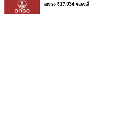
ലാഭം ₹17,034 കോടി