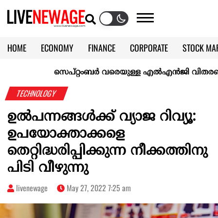
HOME
ECONOMY
FINANCE
CORPORATE
STOCK MA
CALENDAR
KERALA @70
സെപ്റ്റംബർ വരെയുള്ള എൽഎൻജി വിതരണം ഉറപ്പ
TECHNOLOGY
ഉൽപന്നങ്ങൾക്ക് വ്യാജ റിവ്യൂ:
ഉപയോക്താക്കളെ
തെറ്റിദ്ധരിപ്പിക്കുന്ന നീക്കത്തിനു
പിടി വീഴുന്നു
livenewage
May 27, 2022 7:25 am