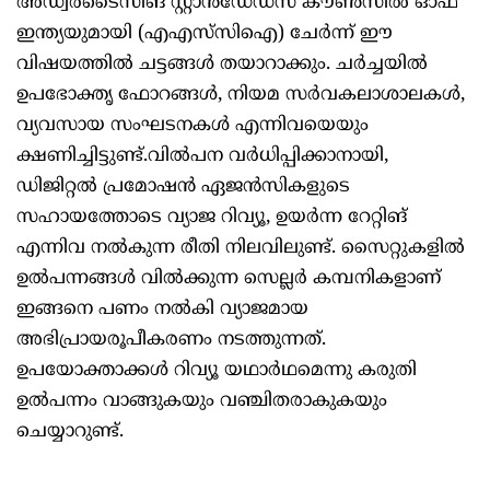
അഡ്വർടൈസിങ് സ്റ്റാൻഡേഡ്സ് കൗൺസിൽ ഓഫ്
ഇന്ത്യയുമായി (എഎസ്‍സിഐ) ചേർന്ന് ഈ
വിഷയത്തിൽ ചട്ടങ്ങൾ തയാറാക്കും. ചർച്ചയിൽ
ഉപഭോക്തൃ ഫോറങ്ങൾ, നിയമ സർവകലാശാലകൾ,
വ്യവസായ സംഘടനകൾ എന്നിവയെയും
ക്ഷണിച്ചിട്ടുണ്ട്.വിൽപന വർധിപ്പിക്കാനായി,
ഡിജിറ്റൽ പ്രമോഷൻ ഏജൻസികളുടെ
സഹായത്തോടെ വ്യാജ റിവ്യൂ, ഉയർന്ന റേറ്റിങ്
എന്നിവ നൽകുന്ന രീതി നിലവിലുണ്ട്. സൈറ്റുകളിൽ
ഉൽപന്നങ്ങൾ വിൽക്കുന്ന സെല്ലർ കമ്പനികളാണ്
ഇങ്ങനെ പണം നൽകി വ്യാജമായ
അഭിപ്രായരൂപീകരണം നടത്തുന്നത്.
ഉപയോക്താക്കൾ റിവ്യൂ യഥാർഥമെന്നു കരുതി
ഉൽപന്നം വാങ്ങുകയും വഞ്ചിതരാകുകയും
ചെയ്യാറുണ്ട്.