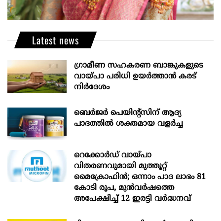
Latest news
ഗ്രാമീണ സഹകരണ ബാങ്കുകളുടെ
വായ്പാ പരിധി ഉയർത്താൻ കരട്
നിർദേശം
ബെർജർ പെയിന്റ്സിന് ആദ്യ
പാദത്തിൽ ശക്തമായ വളർച്ച
റെക്കോർഡ് വായ്പാ
വിതരണവുമായി മുത്തൂറ്റ്
മൈക്രോഫിൻ; ഒന്നാം പാദ ലാഭം 81
കോടി രൂപ, മുൻവർഷത്തെ
അപേക്ഷിച്ച് 12 ഇരട്ടി വർദ്ധനവ്