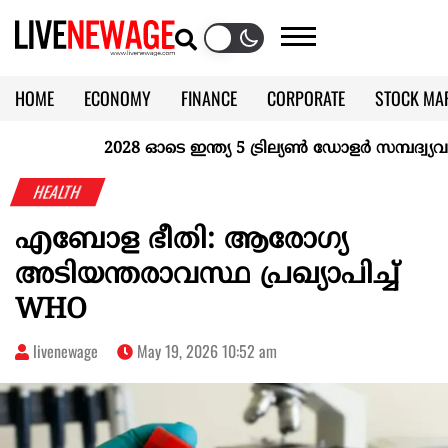
HOME
ECONOMY
FINANCE
CORPORATE
STOCK MA
CALENDAR
KERALA @70
2028 ഓടെ ഇന്ത്യ 5 ട്രില്യണ്‍ ഡോളര്‍ സമ്പദ്വ്യവസ്
HEALTH
എബോള ഭീതി: ആരോഗ്യ
അടിയന്തരാവസ്ഥ പ്രഖ്യാപിച്ച്
WHO
livenewage
May 19, 2026 10:52 am