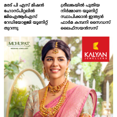
മരട് പി എസ് മിഷന്‍
ശ്രീലങ്കയിൽ പുതിയ
ഹോസ്പിറ്റലില്‍
നിർമ്മാണ യൂണിറ്റ്
ജിഐആര്‍എസ്
സ്ഥാപിക്കാൻ ഇന്ത്യൻ
റേഡിയോളജി യൂണിറ്റ്
ഫാർമ കമ്പനി സൈഡസ്
തുറന്നു
ലൈഫ്സയൻസസ്