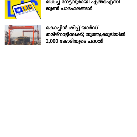
മികച്ച നേട്ടവുമായി എൽഐസി
ജൂൺ പാദഫലങ്ങൾ
കൊച്ചിന്‍ ഷിപ്പ് യാർഡ്
തമിഴ്നാട്ടിലേക്ക്; തൂത്തുക്കുടിയിൽ
2,000 കോടിയുടെ പദ്ധതി