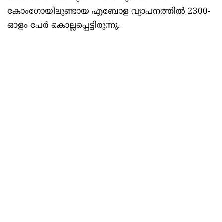
കോംഗോയിലുണ്ടായ എബോള വ്യാപനത്തിൽ 2300-
ഓളം പേർ കൊല്ലപ്പെട്ടിരുന്നു.