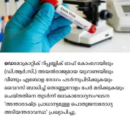
ഡെ
മോക്രാറ്റിക് റിപ്പബ്ലിക് ഓഫ് കോംഗോയിലും
(ഡി.ആർ.സി.) അയൽരാജ്യമായ യുഗാണ്ടയിലും
വീണ്ടും എബോള രോഗം പടർന്നുപിടിക്കുകയും
വൈറസ് ബാധിച്ച് തൊണ്ണൂറോളം പേർ മരിക്കുകയും
ചെയ്തതിനെ തുടർന്ന് ലോകാരോഗ്യസംഘടന
‘അന്താരാഷ്ട്ര പ്രാധാന്യമുള്ള പൊതുജനാരോഗ്യ
അടിയന്തരാവസ്ഥ’ പ്രഖ്യാപിച്ചു.