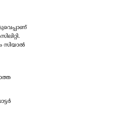
ുവെപ്പാണ്
ലിറ്റി.
നം സിയാൽ
ാത്ത
ട്ടർ