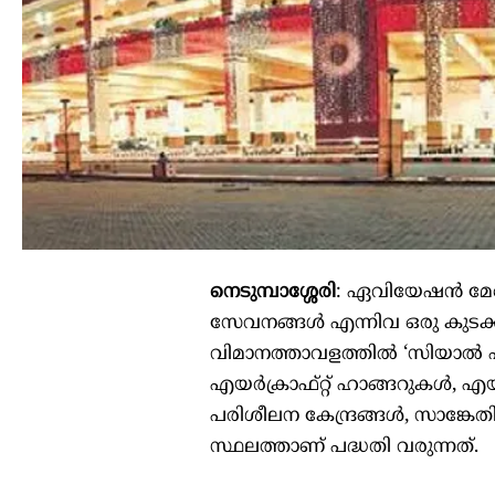
നെടുമ്പാശ്ശേരി
: ഏവിയേഷൻ മേഖ
സേവനങ്ങൾ എന്നിവ ഒരു കുടക്ക
വിമാനത്താവളത്തിൽ ‘സിയാൽ എ
എയർക്രാഫ്റ്റ് ഹാങ്ങറുകൾ, എ
പരിശീലന കേന്ദ്രങ്ങൾ, സാങ്കേ
സ്ഥലത്താണ് പദ്ധതി വരുന്നത്.