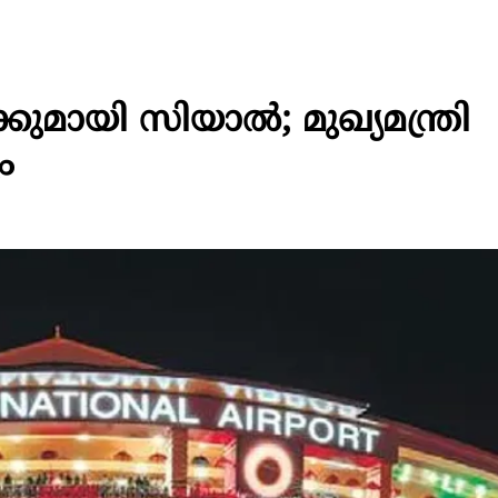
മായി സിയാൽ; മുഖ്യമന്ത്രി
ം