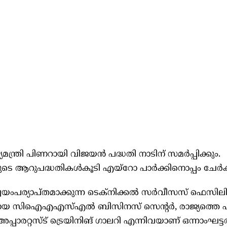
മന്ത്രി പിണറായി വിജയൻ പദ്ധതി നാടിന് സമർപ്പിക്കും.
ടെ ആറുപദ്ധതികൾകൂടി എയ്റോ പാർക്കിനൊപ്പം ചേർക്ക
ംപര്യാപ്തമാക്കുന്ന ടെക്നിക്കൽ സർവീസസ് ഫെസിലിറ്
പേസായ സിഐഎഎസ്എൽ ബിസിനസ് സെന്റർ, രാജ്യത്തെ ഏ
പാരറ്റസ്ട് ട്രെയിനിങ് ഗാലറി എന്നിവയാണ് ഒന്നാംഘട്ട