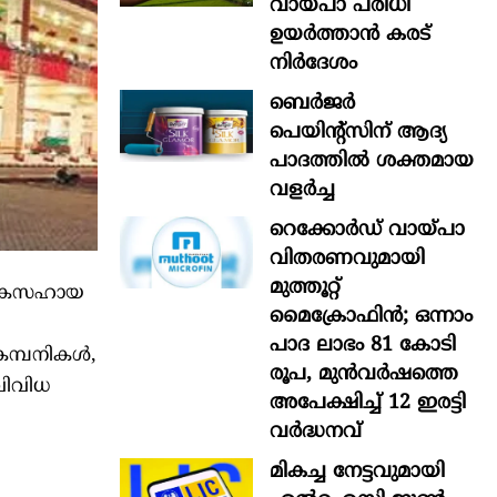
വായ്പാ പരിധി
ഉയർത്താൻ കരട്
നിർദേശം
ബെർജർ
പെയിന്റ്സിന് ആദ്യ
പാദത്തിൽ ശക്തമായ
വളർച്ച
റെക്കോർഡ് വായ്പാ
വിതരണവുമായി
മുത്തൂറ്റ്
േതികസഹായ
മൈക്രോഫിൻ; ഒന്നാം
പാദ ലാഭം 81 കോടി
കമ്പനികൾ,
രൂപ, മുൻവർഷത്തെ
വിവിധ
അപേക്ഷിച്ച് 12 ഇരട്ടി
വർദ്ധനവ്
മികച്ച നേട്ടവുമായി