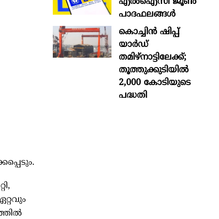
എൽഐസി ജൂൺ
പാദഫലങ്ങൾ
കൊച്ചിന്‍ ഷിപ്പ്
യാർഡ്
തമിഴ്നാട്ടിലേക്ക്;
തൂത്തുക്കുടിയിൽ
2,000 കോടിയുടെ
പദ്ധതി
പ്പെടും.
റി,
റ്റവും
ത്തിൽ