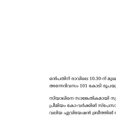
ഒൻപതിന് രാവിലെ 10.30-ന് മുഖ്യ
അന്നേദിവസം 101 കോടി രൂപയു
സിയാലിനെ സാങ്കേതികമായി സ്വയ
പ്രീമിയം കോ-വർക്കിങ് സ്‌
വലിയ ഏവിയേഷൻ ബ്രീത്തിങ് അപ്