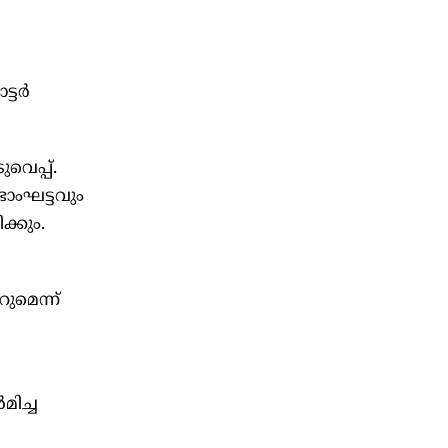
ട്ടർ
െപ്പ്.
ടാംഘട്ടവും
്കും.
മെന്ന്
ിച്ച