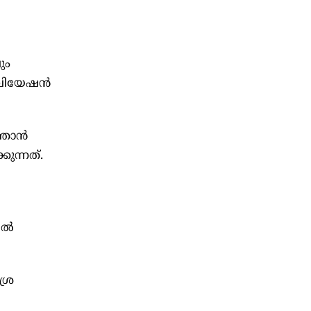
ും
 ഏവിയേഷൻ
്താൻ
ുന്നത്.
യിൽ
ശ്ര