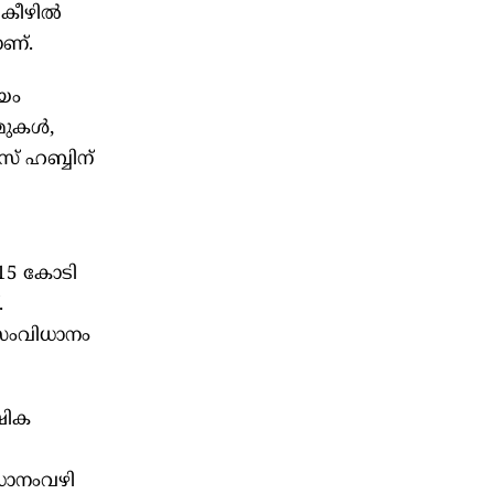
 കീഴിൽ
ാണ്.
യം
മുകൾ,
സ് ഹബ്ബിന്
 15 കോടി
.
 സംവിധാനം
ഷിക
ിധാനംവഴി