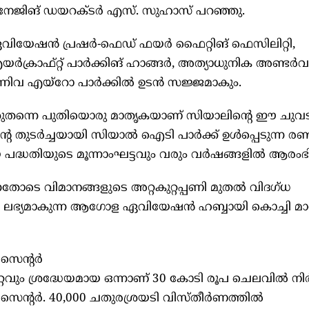
ാനേജിങ് ഡയറക്ടർ എസ്. സുഹാസ് പറഞ്ഞു.
ന്ന ഏവിയേഷൻ പ്രഷർ-ഫെഡ് ഫയർ ഫൈറ്റിങ് ഫെസിലിറ്റി,
ക്രാഫ്റ്റ് പാർക്കിങ് ഹാങ്ങർ, അത്യാധുനിക അണ്ടർവാ
 എന്നിവ എയ്റോ പാർക്കിൽ ഉടൻ സജ്ജമാകും.
ുതന്നെ പുതിയൊരു മാതൃകയാണ് സിയാലിന്റെ ഈ ചുവടുവ
്റെ തുടർച്ചയായി സിയാൽ ഐടി പാർക്ക് ഉൾപ്പെടുന്ന രണ്
പദ്ധതിയുടെ മൂന്നാംഘട്ടവും വരും വർഷങ്ങളിൽ ആരംഭിക
ോടെ വിമാനങ്ങളുടെ അറ്റകുറ്റപ്പണി മുതൽ വിദഗ്ധ
 ലഭ്യമാകുന്ന ആഗോള ഏവിയേഷൻ ഹബ്ബായി കൊച്ചി മാറു
െന്റർ
വും ശ്രദ്ധേയമായ ഒന്നാണ് 30 കോടി രൂപ ചെലവിൽ നിർമ
റർ. 40,000 ചതുരശ്രയടി വിസ്തീർണത്തിൽ