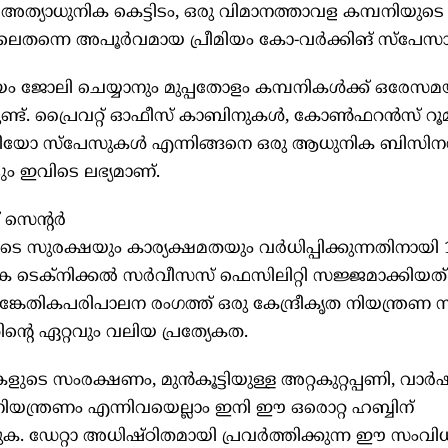
അത്യാധുനിക കെട്ടിടം, ഒരു വിമാനത്താവള കമ്പനിയുടെ
്ത്യയിലെതന്നെ അപൂർവമായ പ്രീമിയം കോ-വർക്കിങ് സ്‌പേസ
ം ജോലി ചെയ്യാനും മുപ്പതോളം കമ്പനികൾക്ക് ഒരേസമ
യമുണ്ട്. പ്രൈവറ്റ് ഓഫീസ് കാബിനുകൾ, കോൺഫറൻസ് റൂ
സ്റ്റുഡിയോ സ്‌പേസുകൾ എന്നിങ്ങനെ ഒരു ആധുനിക ബിസിന
ം ഇവിടെ ലഭ്യമാണ്.
് സെന്റർ
െ സുരക്ഷയും കാര്യക്ഷമതയും വർധിപ്പിക്കുന്നതിനായി
ക ടെക്നിക്കൽ സർവീസസ് ഫെസിലിറ്റി സജ്ജമാക്കിയത്
്കേതികപരിപാലന രംഗത്ത് ഒരു കേന്ദ്രീകൃത നിയന്ത്രണ
്റെ ഏറ്റവും വലിയ പ്രത്യേകത.
ടെ സംരക്ഷണം, മുൻകൂട്ടിയുള്ള അറ്റകുറ്റപ്പണി, വാർ
 നിയന്ത്രണം എന്നിവയെല്ലാം ഇനി ഈ ഒരൊറ്റ ഹബ്ബിന്
കുക. ഡേറ്റാ അധിഷ്ഠിതമായി പ്രവർത്തിക്കുന്ന ഈ സംവ