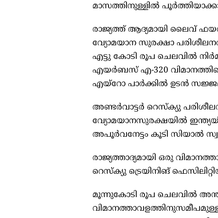
മാസത്തിനുള്ളിൽ പൂർത്തിയാക്കാന
രാജ്യത്ത് ആദ്യമായി ലൈവ് ഫ
വ്യോമയാന സുരക്ഷാ പരിശീലനരം
എട്ടു കോടി രൂപ ചെലവിൽ നിർമ
എയർബസ് എ-320 വിമാനത്തിന്
എയ്റോ പാർക്കിൽ ഉടൻ സജ്ജമ
അണ്ടർവാട്ടർ റെസ്‌ക്യു പരിശീലന
വ്യോമയാനസുരക്ഷയിൽ ഇന്ത്യയി
അപൂർവനേട്ടം കൂടി സിയാൽ സ്വ
രാജ്യത്താദ്യമായി ഒരു വിമാനത
റെസ്‌ക്യു ട്രെയിനിങ് ഫെസിലിറ
മൂന്നുകോടി രൂപ ചെലവിൽ അന്താ
വിമാനത്താവളത്തിനുസമീപമുള