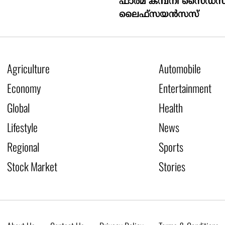
ഫാർമ കമ്പനി സൈഡസ
ലൈഫ്സയൻസസ്
Agriculture
Automobile
Economy
Entertainment
Global
Health
Lifestyle
News
Regional
Sports
Stock Market
Stories