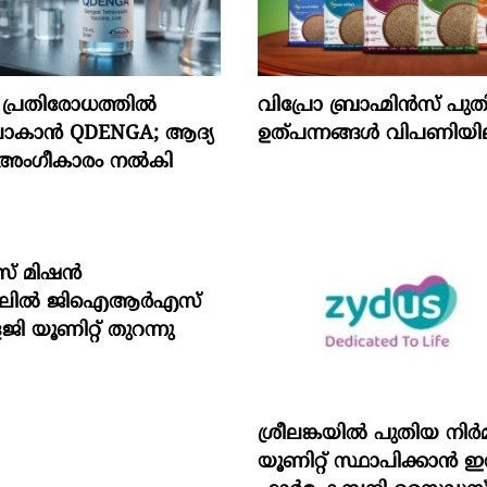
നി പ്രതിരോധത്തിൽ
വിപ്രോ ബ്രാഹ്മിൻസ് പുതിയ 
ിവാകാൻ QDENGA; ആദ്യ
ഉത്പന്നങ്ങൾ വിപണിയില
 അംഗീകാരം നൽകി
് മിഷന്‍
റലില്‍ ജിഐആര്‍എസ്
 യൂണിറ്റ് തുറന്നു
ശ്രീലങ്കയിൽ പുതിയ നിർ
യൂണിറ്റ് സ്ഥാപിക്കാൻ ഇന