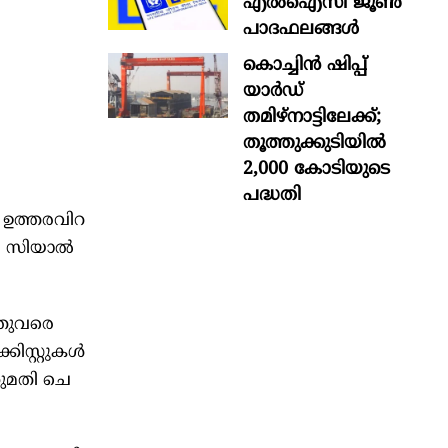
എൽഐസി ജൂൺ
പാദഫലങ്ങൾ
കൊച്ചിന്‍ ഷിപ്പ്
യാർഡ്
തമിഴ്നാട്ടിലേക്ക്;
തൂത്തുക്കുടിയിൽ
2,000 കോടിയുടെ
പദ്ധതി
ത​​​ര​​​വി​​​റ​​​
​യി സി​​​യാ​​​ൽ
​തു​​​വ​​​രെ
​​സ്റ്റു​​​ക​​​ൾ​​​
ു​​​മ​​​തി ചെ​​​