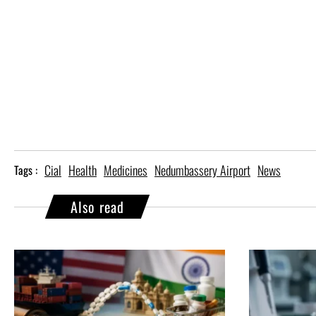
Cial
Health
Medicines
Nedumbassery Airport
News
Tags :
Also read