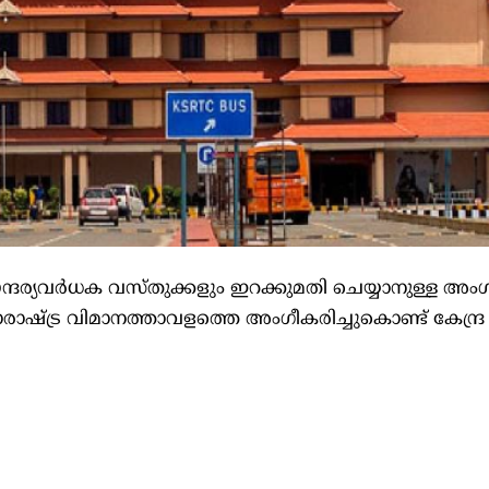
ന്ദ​​​ര്യ​​​വ​​​ർ​​​ധ​​​ക വ​​​സ്തു​​​ക്ക​​​ളും ഇ​​​റ​​​ക്കു​​​മ​​​തി ചെ​​​യ്യാ​​​നു​​​ള്ള അം​​​ഗ
​രാ​​ഷ്‌​​ട്ര വി​​​മാ​​​ന​​​ത്താ​​​വ​​​ള​​​ത്തെ അം​​​ഗീ​​​ക​​​രി​​​ച്ചു​​കൊ​​​ണ്ട് കേ​​​ന്