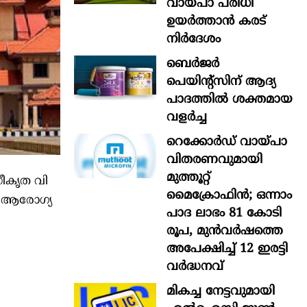
വായ്പാ പരിധി
ഉയർത്താൻ കരട്
നിർദേശം
ബെർജർ
പെയിന്റ്സിന് ആദ്യ
പാദത്തിൽ ശക്തമായ
വളർച്ച
റെക്കോർഡ് വായ്പാ
വിതരണവുമായി
മുത്തൂറ്റ്
ീ​​​കൃ​​​ത വി​​​
മൈക്രോഫിൻ; ഒന്നാം
ദ്ര ആ​​​രോ​​​ഗ്യ
പാദ ലാഭം 81 കോടി
രൂപ, മുൻവർഷത്തെ
അപേക്ഷിച്ച് 12 ഇരട്ടി
വർദ്ധനവ്
മികച്ച നേട്ടവുമായി