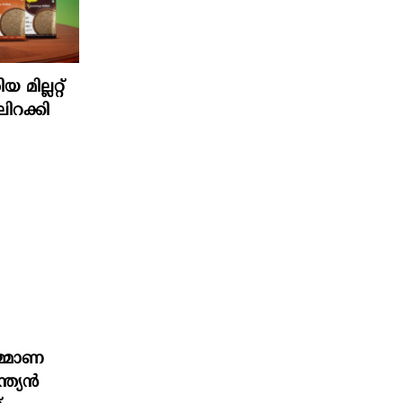
മില്ലറ്റ്
ിറക്കി
മ്മാണ
്ത്യൻ