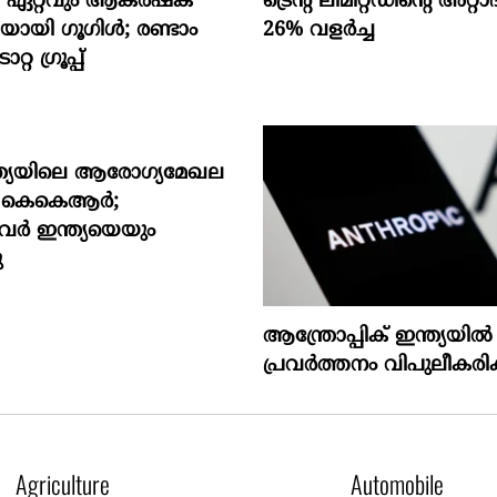
െ ഏറ്റവും ആകര്‍ഷക
ട്രെന്റ് ലിമിറ്റഡിന്റെ അറ
ായി ഗൂഗിള്‍; രണ്ടാം
26% വളര്‍ച്ച
്റ ഗ്രൂപ്പ്
്ത്യയിലെ ആരോഗ്യമേഖല
്കി കെകെആർ;
വർ ഇന്ത്യയെയും
ു
ആന്ത്രോപ്പിക് ഇന്ത്യയില്‍
പ്രവര്‍ത്തനം വിപുലീകരിക്
Agriculture
Automobile