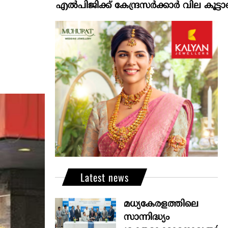
എല്‍പിജിക്ക് കേന്ദ്രസർക്കാർ വില കൂട്ടാനൊരുങ്ങുന
Latest news
മധ്യകേരളത്തിലെ
സാന്നിദ്ധ്യം