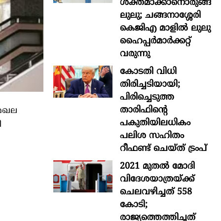
ശക്തമാക്കാനൊരുങ്ങി
ലുലു; ചങ്ങനാശ്ശേരി
കെജിഎ മാളിൽ ലുലു
ഹൈപ്പർമാർക്കറ്റ്
വരുന്നു
കോടതി വിധി
തിരിച്ചടിയായി;
പിരിച്ചെടുത്ത
താരിഫിന്‍റെ
മേഖല
പകുതിയിലധികം
ി
പലിശ സഹിതം
റീഫണ്ട് ചെയ്ത് ട്രംപ്
2021 മുതൽ മോദി
വിദേശയാത്രയ്ക്ക്
ചെലവഴിച്ചത് 558
കോടി;
രാജ്യത്തെത്തിച്ചത്