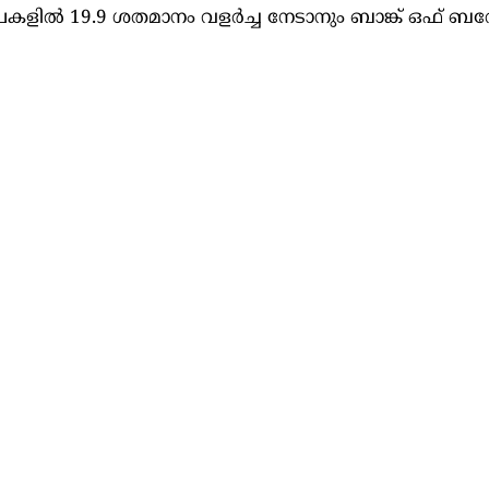
പകളില്‍ 19.9 ശതമാനം വളർച്ച നേടാനും ബാങ്ക് ഒഫ് ബറ