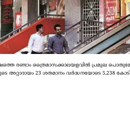
വർഷത്തെ രണ്ടാം ത്രൈമാസക്കാലയളവില്‍ പ്രമുഖ പൊതു
ടെ അറ്റാദായം 23 ശതമാനം വർദ്ധനയോടെ 5,238 കോട