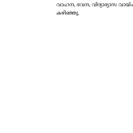
വാഹന, ഭവന, വിദ്യാഭ്യാസ വായ്
കഴിഞ്ഞു.