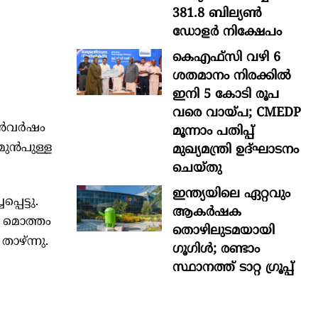
381.8 ബില്യൺ
ഡോളർ നിക്ഷേപം
കെഎഫ്സി വഴി 6
ശതമാനം നിരക്കിൽ
ഇനി 5 കോടി രൂപ
വരെ വായ്പ; CMEDP
മുൻവർഷം
മൂന്നാം പതിപ്പ്
 മുൻപുള്ള
മുഖ്യമന്ത്രി ഉദ്ഘാടനം
ചെയ്തു
ഇന്ത്യയിലെ ഏറ്റവും
െട്ടു.
ആകര്‍ഷക
ം മൊത്തം
തൊഴിലുടമയായി
ാഴ്ന്നു.
ഗൂഗിള്‍; രണ്ടാം
സ്ഥാനത്ത് ടാറ്റ ഗ്രൂപ്പ്