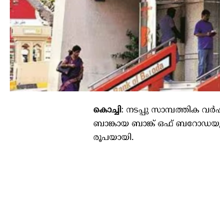
കൊച്ചി
: നടപ്പു സാമ്പത്തിക 
ബാങ്കായ ബാങ്ക് ഒഫ് ബറോഡയു
രൂപയായി.