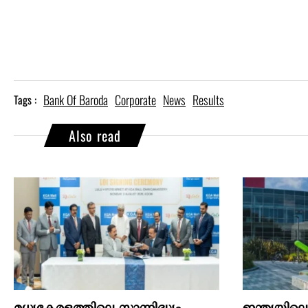
Bank Of Baroda
Corporate
News
Results
Tags :
Also read