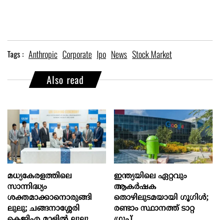
Anthropic
Corporate
Ipo
News
Stock Market
Tags :
Also read
മധ്യകേരളത്തിലെ
ഇന്ത്യയിലെ ഏറ്റവും
സാന്നിദ്ധ്യം
ആകര്‍ഷക
ശക്തമാക്കാനൊരുങ്ങി
തൊഴിലുടമയായി ഗൂഗിള്‍;
ലുലു; ചങ്ങനാശ്ശേരി
രണ്ടാം സ്ഥാനത്ത് ടാറ്റ
കെജിഎ മാളിൽ ലുലു
ഗ്രൂപ്പ്