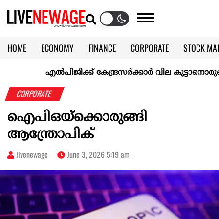
HOME
ECONOMY
FINANCE
CORPORATE
STOCK MA
CALENDAR
KERALA @70
എല്‍പിജിക്ക് കേന്ദ്രസർക്കാർ വില കൂട്ടാനൊരുങ്ങുന്നുവെന
CORPORATE
ഐപിഒയ്ക്കൊരുങ്ങി
ആന്ത്രോപിക്
livenewage
June 3, 2026 5:19 am