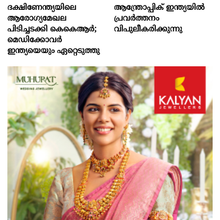
ദക്ഷിണേന്ത്യയിലെ
ആന്ത്രോപ്പിക് ഇന്ത്യയില്‍
ആരോഗ്യമേഖല
പ്രവര്‍ത്തനം
പിടിച്ചടക്കി കെകെആർ;
വിപുലീകരിക്കുന്നു
മെഡിക്കോവർ
ഇന്ത്യയെയും ഏറ്റെടുത്തു