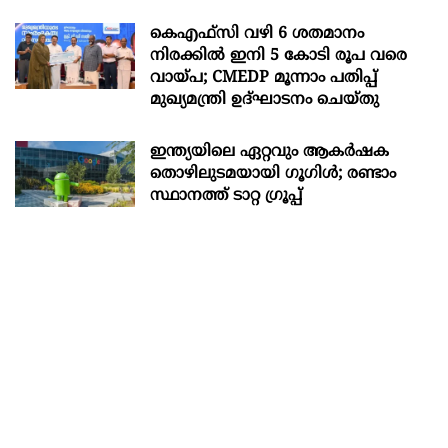
കെഎഫ്സി വഴി 6 ശതമാനം
നിരക്കിൽ ഇനി 5 കോടി രൂപ വരെ
വായ്പ; CMEDP മൂന്നാം പതിപ്പ്
മുഖ്യമന്ത്രി ഉദ്ഘാടനം ചെയ്തു
ഇന്ത്യയിലെ ഏറ്റവും ആകര്‍ഷക
തൊഴിലുടമയായി ഗൂഗിള്‍; രണ്ടാം
സ്ഥാനത്ത് ടാറ്റ ഗ്രൂപ്പ്