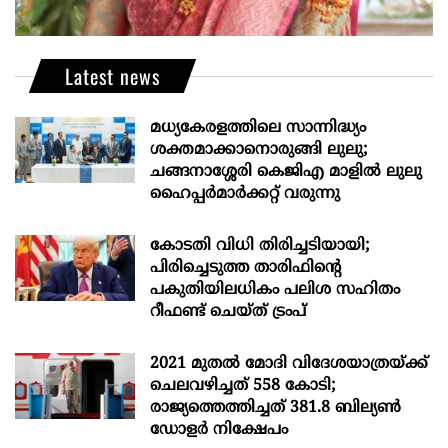
Latest news
മധ്യകേരളത്തിലെ സാന്നിദ്ധ്യം
ശക്തമാക്കാനൊരുങ്ങി ലുലു;
ചങ്ങനാശ്ശേരി കെജിഎ മാളിൽ ലുലു
ഹൈപ്പർമാർക്കറ്റ് വരുന്നു
കോടതി വിധി തിരിച്ചടിയായി;
പിരിച്ചെടുത്ത താരിഫിന്‍റെ
പകുതിയിലധികം പലിശ സഹിതം
റീഫണ്ട് ചെയ്ത് ട്രംപ്
2021 മുതൽ മോദി വിദേശയാത്രയ്ക്ക്
ചെലവഴിച്ചത് 558 കോടി;
രാജ്യത്തെത്തിച്ചത് 381.8 ബില്യൺ
ഡോളർ നിക്ഷേപം