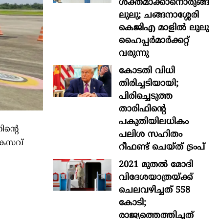
ശക്തമാക്കാനൊരുങ്ങി
ലുലു; ചങ്ങനാശ്ശേരി
കെജിഎ മാളിൽ ലുലു
ഹൈപ്പർമാർക്കറ്റ്
വരുന്നു
കോടതി വിധി
തിരിച്ചടിയായി;
പിരിച്ചെടുത്ത
താരിഫിന്‍റെ
പകുതിയിലധികം
ന്റെ
പലിശ സഹിതം
 കസവ്
റീഫണ്ട് ചെയ്ത് ട്രംപ്
2021 മുതൽ മോദി
വിദേശയാത്രയ്ക്ക്
ചെലവഴിച്ചത് 558
കോടി;
രാജ്യത്തെത്തിച്ചത്