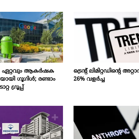
െ ഏറ്റവും ആകര്‍ഷക
ട്രെന്റ് ലിമിറ്റഡിന്റെ അറ
ായി ഗൂഗിള്‍; രണ്ടാം
26% വളര്‍ച്ച
്റ ഗ്രൂപ്പ്