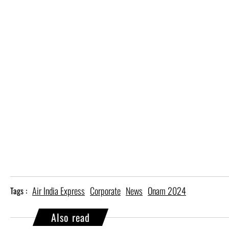
Air India Express
Corporate
News
Onam 2024
Tags :
Also read