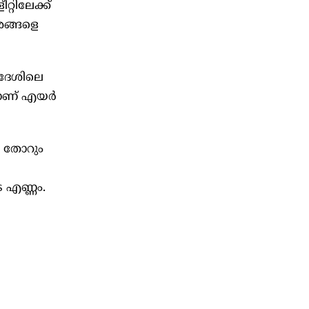
റിലേക്ക്
േശങ്ങളെ
്രദേശിലെ
ങളാണ് എയർ
ച തോറും
െ എണ്ണം.