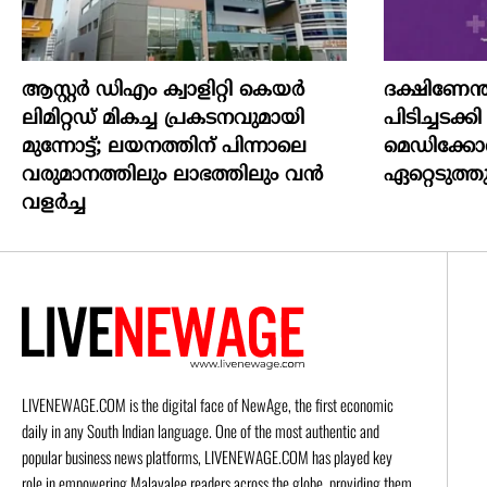
ആസ്റ്റർ ഡിഎം ക്വാളിറ്റി കെയർ
ദക്ഷിണേന
ലിമിറ്റഡ് മികച്ച പ്രകടനവുമായി
പിടിച്ചടക
മുന്നോട്ട്; ലയനത്തിന് പിന്നാലെ
മെഡിക്കോ
വരുമാനത്തിലും ലാഭത്തിലും വൻ
ഏറ്റെടുത്ത
വളർച്ച
LIVENEWAGE.COM is the digital face of NewAge, the first economic
daily in any South Indian language. One of the most authentic and
popular business news platforms, LIVENEWAGE.COM has played key
role in empowering Malayalee readers across the globe, providing them