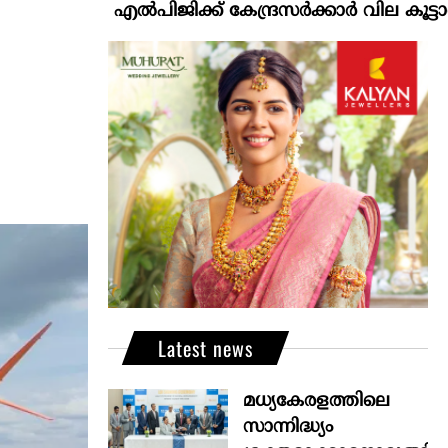
എല്‍പിജിക്ക് കേന്ദ്രസർക്കാർ വില കൂട്ടാനൊരുങ്ങുന്
Latest news
മധ്യകേരളത്തിലെ
സാന്നിദ്ധ്യം