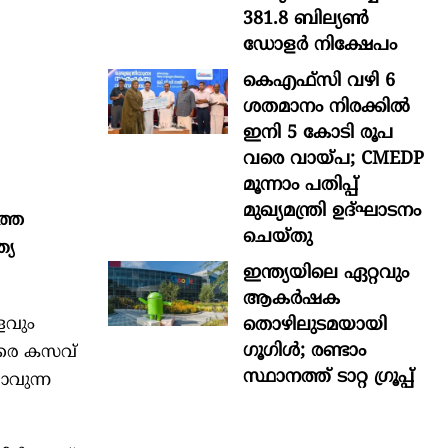
381.8 ബില്യൺ
ഡോളർ നിക്ഷേപം
കെഎഫ്സി വഴി 6
ശതമാനം നിരക്കിൽ
ഇനി 5 കോടി രൂപ
വരെ വായ്പ; CMEDP
മൂന്നാം പതിപ്പ്
മുഖ്യമന്ത്രി ഉദ്ഘാടനം
ത്ത
ചെയ്തു
്യ
ഇന്ത്യയിലെ ഏറ്റവും
ആകര്‍ഷക
തൊഴിലുടമയായി
ളവും
ഗൂഗിള്‍; രണ്ടാം
യവരെ കസവ്
സ്ഥാനത്ത് ടാറ്റ ഗ്രൂപ്പ്
ാവുന്ന