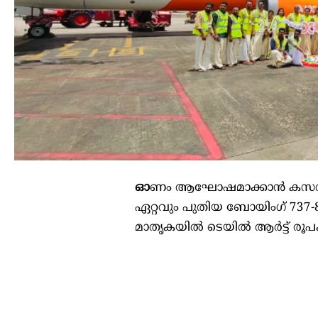
ഓ
ണം ആഘോഷമാക്കാൻ കസവുടുത
ഏറ്റവും പുതിയ ബോയിംഗ് 73
മാതൃകയിൽ ടെയിൽ ആർട്ട് രൂപകൽ